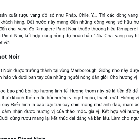
 sản xuất rượu vang đồ sộ như Pháp, Chile, Ý,… Thì các dòng van
 khách hàng. Đất nước này mang đến những dòng vang sở hữu hư
 đến chai vang đỏ Rimapere Pinot Noir thuộc thương hiệu Rimapere 
g Pinot Noir, kết hợp cùng nồng độ hoàn hảo 14%. Chai vang này h
 vời.
ot Noir
 Noir được trưởng thành tại vùng Marlborough. Giống nho này được
àn hảo và dưới bàn tay của những người nông dân giỏi. Cho hương v
c bao phủ bởi lớp hương tinh tế. Hương thơm này sẽ là tiền đề để 
n, thực khách thỏa mãn bởi hương vị ngọt ngào, thanh mát. Hương v
 cây. Điển hình là các loại trái cây chín mọng như anh đào, mâm x
hể cảm nhận được hương vị của thảo mộc, gia vị. Kết hợp với hươn
 Cuối cùng rượu mang lại kết thúc dai dẳng và bền lâu. Làm cho ng