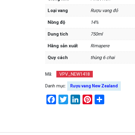
Loại vang
Rượu vang đỏ
Nồng độ
14%
Dung tích
750ml
Hãng sản xuất
Rimapere
Quy cách
thùng 6 chai
Mã:
VPV_NEW1418
Danh mục:
Rượu vang New Zealand
Facebook
Twitter
LinkedIn
Pinterest
Share