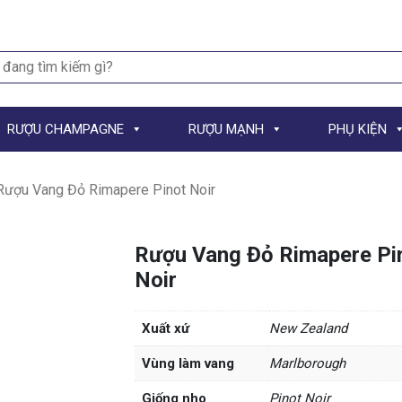
h
RƯỢU CHAMPAGNE
RƯỢU MẠNH
PHỤ KIỆN
Rượu Vang Đỏ Rimapere Pinot Noir
Rượu Vang Đỏ Rimapere Pi
Noir
Xuất xứ
New Zealand
Vùng làm vang
Marlborough
Giống nho
Pinot Noir