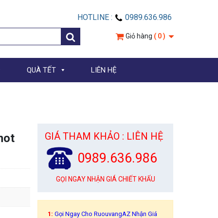
HOTLINE :
0989.636.986
Giỏ hàng
( 0 )
QUÀ TẾT
LIÊN HỆ
GIÁ THAM KHẢO : LIÊN HỆ
not
0989.636.986
GỌI NGAY NHẬN GIÁ CHIẾT KHẤU
1:
Gọi Ngay Cho RuouvangAZ Nhận Giá