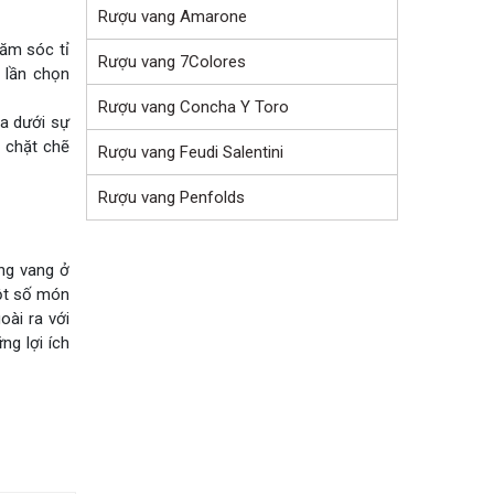
Rượu vang Amarone
hăm sóc tỉ
Rượu vang 7Colores
 lần chọn
Rượu vang Concha Y Toro
ra dưới sự
h chặt chẽ
Rượu vang Feudi Salentini
Rượu vang Penfolds
ng vang ở
một số món
oài ra với
g lợi ích