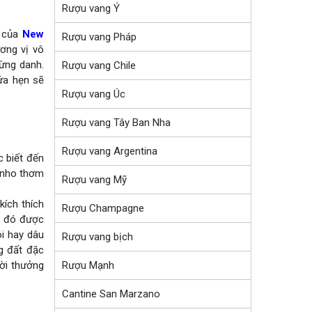
Rượu vang Ý
g của
New
Rượu vang Pháp
ơng vị vô
lừng danh.
Rượu vang Chile
ứa hẹn sẽ
Rượu vang Úc
Rượu vang Tây Ban Nha
Rượu vang Argentina
 biết đến
ị nho thơm
Rượu vang Mỹ
kích thích
Rượu Champagne
ị đó được
ôi hay dâu
Rượu vang bịch
g đất đặc
Rượu Mạnh
ười thưởng
Cantine San Marzano