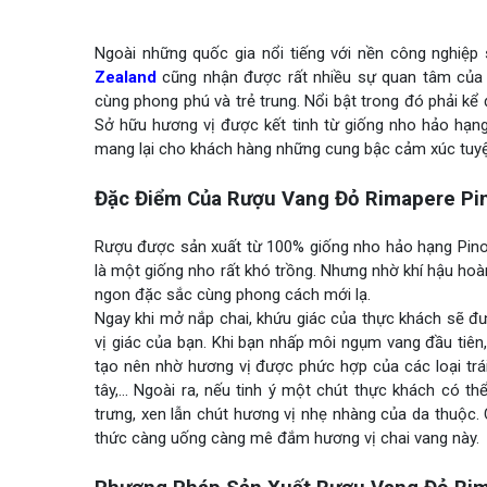
Ngoài những quốc gia nổi tiếng với nền công nghiệp
Zealand
cũng nhận được rất nhiều sự quan tâm của
cùng phong phú và trẻ trung. Nổi bật trong đó phải kể
Sở hữu hương vị được kết tinh từ giống nho hảo hạn
mang lại cho khách hàng những cung bậc cảm xúc tuyệt
Đặc Điểm Của Rượu Vang Đỏ Rimapere Pin
Rượu được sản xuất từ 100% giống nho hảo hạng Pinot
là một giống nho rất khó trồng. Nhưng nhờ khí hậu ho
ngon đặc sắc cùng phong cách mới lạ.
Ngay khi mở nắp chai, khứu giác của thực khách sẽ đượ
vị giác của bạn. Khi bạn nhấp môi ngụm vang đầu tiê
tạo nên nhờ hương vị được phức hợp của các loại trái
tây,… Ngoài ra, nếu tinh ý một chút thực khách có t
trưng, xen lẫn chút hương vị nhẹ nhàng của da thuộc.
thức càng uống càng mê đắm hương vị chai vang này.