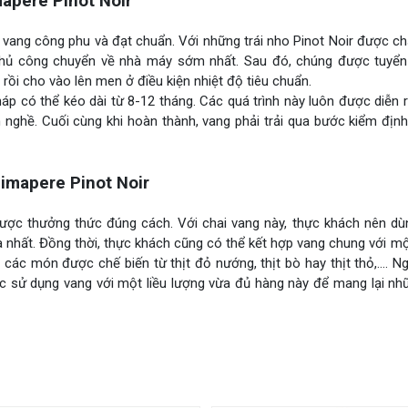
apere Pinot Noir
 vang công phu và đạt chuẩn. Với những trái nho Pinot Noir được c
 thủ công chuyển về nhà máy sớm nhất. Sau đó, chúng được tuyển
 rồi cho vào lên men ở điều kiện nhiệt độ tiêu chuẩn.
áp có thể kéo dài từ 8-12 tháng. Các quá trình này luôn được diễn 
nghề. Cuối cùng khi hoàn thành, vang phải trải qua bước kiểm địn
mapere Pinot Noir
được thưởng thức đúng cách. Với chai vang này, thực khách nên dù
a nhất. Đồng thời, thực khách cũng có thể kết hợp vang chung với 
 các món được chế biến từ thịt đỏ nướng, thịt bò hay thịt thỏ,…. Ng
sử dụng vang với một liều lượng vừa đủ hàng này để mang lại nhữn