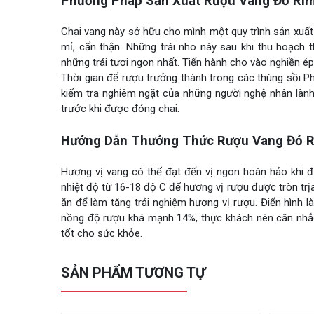
Phương Pháp Sản Xuất Rượu Vang Đỏ Rim
Chai vang này sở hữu cho mình một quy trình sản xuất
mỉ, cẩn thận. Những trái nho này sau khi thu hoạch
những trái tươi ngon nhất. Tiến hành cho vào nghiền ép
Thời gian để rượu trưởng thành trong các thùng sồi Ph
kiểm tra nghiêm ngặt của những người nghệ nhân lành 
trước khi được đóng chai.
Hướng Dẫn Thưởng Thức Rượu Vang Đỏ Ri
Hương vị vang có thể đạt đến vị ngon hoàn hảo khi 
nhiệt độ từ 16-18 độ C để hương vị rượu được tròn trị
ăn để làm tăng trải nghiệm hương vị rượu. Điển hình là
nồng độ rượu khá mạnh 14%, thực khách nên cân nhắc 
tốt cho sức khỏe.
SẢN PHẨM TƯƠNG TỰ