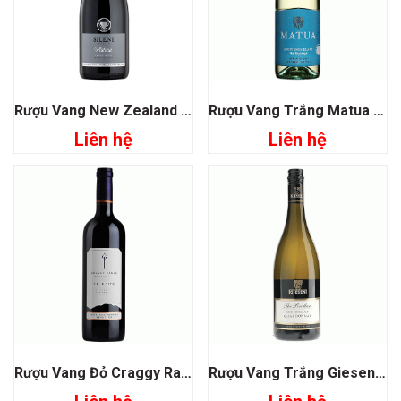
Rượu Vang New Zealand Sileni Estate Plateau Pinot Noir
Rượu Vang Trắng Matua Sauvignon Blanc Marlborough
Liên hệ
Liên hệ
Rượu Vang Đỏ Craggy Range Te Kahu Gimblett Gravels Vineyard Blend
Rượu Vang Trắng Giesen The Brother Chardonnay