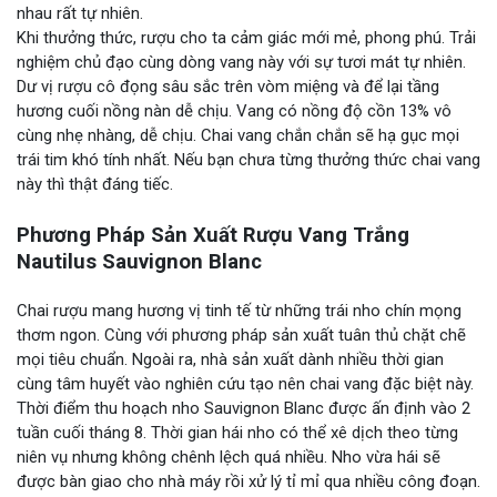
nhau rất tự nhiên.
Khi thưởng thức, rượu cho ta cảm giác mới mẻ, phong phú. Trải
nghiệm chủ đạo cùng dòng vang này với sự tươi mát tự nhiên.
Dư vị rượu cô đọng sâu sắc trên vòm miệng và để lại tầng
hương cuối nồng nàn dễ chịu. Vang có nồng độ cồn 13% vô
cùng nhẹ nhàng, dễ chịu. Chai vang chắn chắn sẽ hạ gục mọi
trái tim khó tính nhất. Nếu bạn chưa từng thưởng thức chai vang
này thì thật đáng tiếc.
Phương Pháp Sản Xuất Rượu Vang Trắng
Nautilus Sauvignon Blanc
Chai rượu mang hương vị tinh tế từ những trái nho chín mọng
thơm ngon. Cùng với phương pháp sản xuất tuân thủ chặt chẽ
mọi tiêu chuẩn. Ngoài ra, nhà sản xuất dành nhiều thời gian
cùng tâm huyết vào nghiên cứu tạo nên chai vang đặc biệt này.
Thời điểm thu hoạch nho Sauvignon Blanc được ấn định vào 2
tuần cuối tháng 8. Thời gian hái nho có thể xê dịch theo từng
niên vụ nhưng không chênh lệch quá nhiều. Nho vừa hái sẽ
được bàn giao cho nhà máy rồi xử lý tỉ mỉ qua nhiều công đoạn.