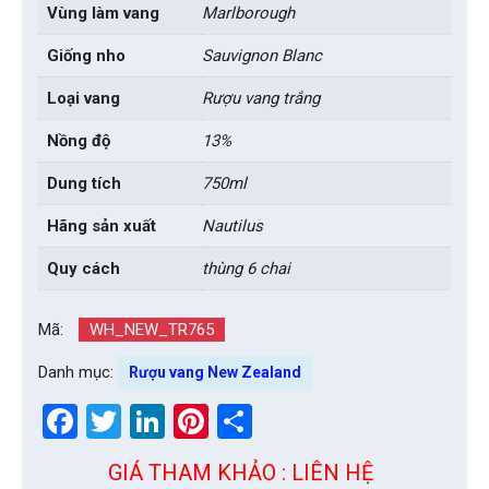
Vùng làm vang
Marlborough
Giống nho
Sauvignon Blanc
Loại vang
Rượu vang trắng
Nồng độ
13%
Dung tích
750ml
Hãng sản xuất
Nautilus
Quy cách
thùng 6 chai
Mã:
WH_NEW_TR765
Danh mục:
Rượu vang New Zealand
Facebook
Twitter
LinkedIn
Pinterest
Share
GIÁ THAM KHẢO : LIÊN HỆ