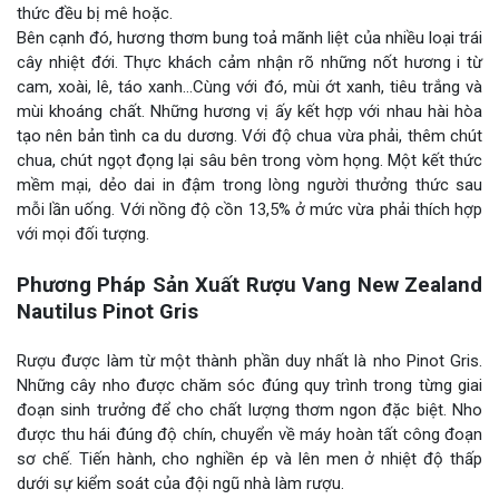
thức đều bị mê hoặc.
Bên cạnh đó, hương thơm bung toả mãnh liệt của nhiều loại trái
cây nhiệt đới. Thực khách cảm nhận rõ những nốt hương i từ
cam, xoài, lê, táo xanh…Cùng với đó, mùi ớt xanh, tiêu trắng và
mùi khoáng chất. Những hương vị ấy kết hợp với nhau hài hòa
tạo nên bản tình ca du dương. Với độ chua vừa phải, thêm chút
chua, chút ngọt đọng lại sâu bên trong vòm họng. Một kết thức
mềm mại, dẻo dai in đậm trong lòng người thưởng thức sau
mỗi lần uống. Với nồng độ cồn 13,5% ở mức vừa phải thích hợp
với mọi đối tượng.
Phương Pháp Sản Xuất Rượu Vang New Zealand
Nautilus Pinot Gris
Rượu được làm từ một thành phần duy nhất là nho Pinot Gris.
Những cây nho được chăm sóc đúng quy trình trong từng giai
đoạn sinh trưởng để cho chất lượng thơm ngon đặc biệt. Nho
được thu hái đúng độ chín, chuyển về máy hoàn tất công đoạn
sơ chế. Tiến hành, cho nghiền ép và lên men ở nhiệt độ thấp
dưới sự kiểm soát của đội ngũ nhà làm rượu.