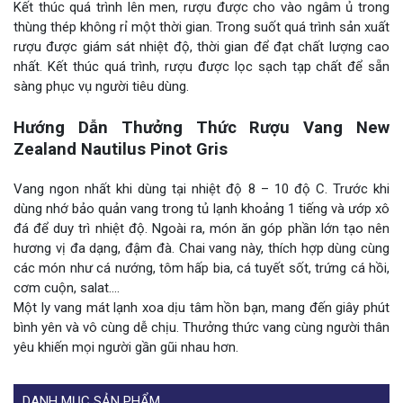
Kết thúc quá trình lên men, rượu được cho vào ngâm ủ trong
thùng thép không rỉ một thời gian. Trong suốt quá trình sản xuất
rượu được giám sát nhiệt độ, thời gian để đạt chất lượng cao
nhất. Kết thúc quá trình, rượu được lọc sạch tạp chất để sẵn
sàng phục vụ người tiêu dùng.
Hướng Dẫn Thưởng Thức Rượu Vang New
Zealand Nautilus Pinot Gris
Vang ngon nhất khi dùng tại nhiệt độ 8 – 10 độ C. Trước khi
dùng nhớ bảo quản vang trong tủ lạnh khoảng 1 tiếng và ướp xô
đá để duy trì nhiệt độ. Ngoài ra, món ăn góp phần lớn tạo nên
hương vị đa dạng, đậm đà. Chai vang này, thích hợp dùng cùng
các món như cá nướng, tôm hấp bia, cá tuyết sốt, trứng cá hồi,
cơm cuộn, salat….
Một ly vang mát lạnh xoa dịu tâm hồn bạn, mang đến giây phút
bình yên và vô cùng dễ chịu. Thưởng thức vang cùng người thân
yêu khiến mọi người gần gũi nhau hơn.
DANH MỤC SẢN PHẨM