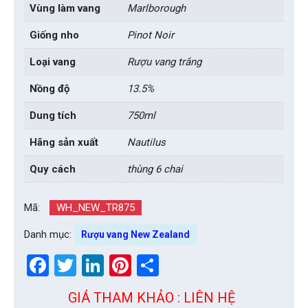
Vùng làm vang
Marlborough
Giống nho
Pinot Noir
Loại vang
Rượu vang trắng
Nồng độ
13.5%
Dung tích
750ml
Hãng sản xuất
Nautilus
Quy cách
thùng 6 chai
Mã:
WH_NEW_TR875
Danh mục:
Rượu vang New Zealand
Facebook
Twitter
LinkedIn
Pinterest
Share
GIÁ THAM KHẢO : LIÊN HỆ