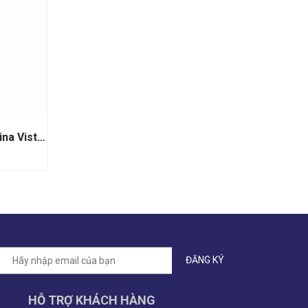
Rượu Vang Chile Santa Carolina Vistaña Sauvignon Blanc
HỖ TRỢ KHÁCH HÀNG