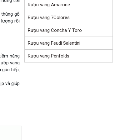
những trái
Rượu vang Amarone
g thùng gỗ
Rượu vang 7Colores
 lượng rồi
Rượu vang Concha Y Toro
Rượu vang Feudi Salentini
Rượu vang Penfolds
tiềm năng
ể ướp vang
u gác bếp,
ịp và giúp