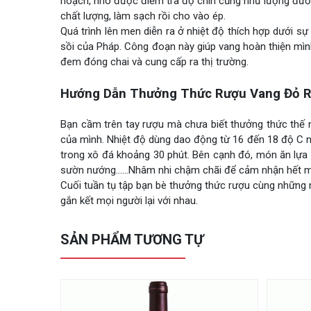
hoạch, nho được điểm tra độ chín cũng như lượng đườn
chất lượng, làm sạch rồi cho vào ép.
Quá trình lên men diễn ra ở nhiệt độ thích hợp dưới s
sồi của Pháp. Công đoạn này giúp vang hoàn thiện mìn
đem đóng chai và cung cấp ra thị trường.
Hướng Dẫn Thưởng Thức Rượu Vang Đỏ R
Bạn cầm trên tay rượu mà chưa biết thưởng thức thế 
của mình. Nhiệt độ dùng dao động từ 16 đến 18 độ C nê
trong xô đá khoảng 30 phút. Bên cạnh đó, món ăn lựa c
sườn nướng……Nhâm nhi chậm chãi để cảm nhận hết mù
Cuối tuần tụ tập bạn bè thưởng thức rượu cùng những m
gắn kết mọi người lại với nhau.
SẢN PHẨM TƯƠNG TỰ