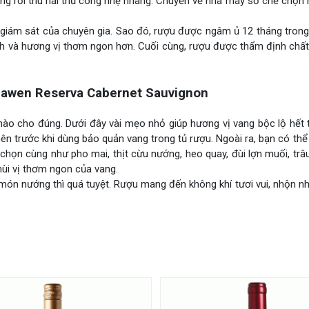
g rồi thu hái thủ công nhẹ nhàng. Chuyển về nhà máy sơ chế chọn 
ự giám sát của chuyên gia. Sao đó, rượu được ngâm ủ 12 tháng tron
h và hương vị thơm ngon hơn. Cuối cùng, rượu được thẩm định chất
awen Reserva Cabernet Sauvignon
nào cho đúng. Dưới đây vài mẹo nhỏ giúp hương vị vang bộc lộ hết 
n trước khi dùng bảo quản vang trong tủ rượu. Ngoài ra, bạn có th
họn cùng như pho mai, thịt cừu nướng, heo quay, đùi lợn muối, trâ
i vị thơm ngon của vang.
ón nướng thì quá tuyệt. Rượu mang đến không khí tươi vui, nhộn nh