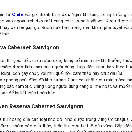
đến từ
Chile
với giá thành bình dân, Ngay khi tung ra thị trường r
hờ vào ngoại hình đẹp mắt cùng chất lượng tuyệt vời. Rượu được d
hật hay bạn bè gặp gỡ. Rượu hứa hẹn mang đến khám phá tuyệt vời 
 thử.
va Cabernet Sauvignon
cuốn thị giác. Sắc màu rượu càng bùng nổ mạnh mẽ khi thưởng thức
g chiếm được tình cảm của người dùng. Tiếp đến, rượu kéo theo h
 Rượu còn gây chú ý với mùi quế, hồi, cam thảo hay chút đá lửa.
n sự phong phú, đậm đà khó cưỡng. Cùng với chất rượu mịn màng la
ung bậc cảm xúc. Càng uống người dùng càng bị mê hoặc và muốn 
ng để lại kết thúc hoàn hảo.
wen Reserva Cabernet Sauvignon
là nữ hoàng của các loại nho đỏ. Nho được trồng vùng Colchagua V
 được chăm sóc cẩn thận, tuân thủ mọi luật lệ của vùng. Sắp đến