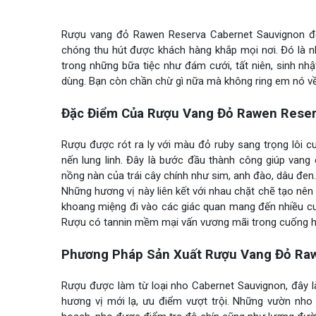
Rượu vang đỏ Rawen Reserva Cabernet Sauvignon 
chóng thu hút được khách hàng khắp mọi nơi. Đó là n
trong những bữa tiệc như đám cưới, tất niên, sinh n
dùng. Bạn còn chần chừ gì nữa mà không ring em nó về
Đặc Điểm Của Rượu Vang Đỏ Rawen Reser
Rượu được rót ra ly với màu đỏ ruby sang trọng lôi 
nến lung linh. Đây là bước đầu thành công giúp van
nồng nàn của trái cây chính như sim, anh đào, dâu đen.
Những hương vị này liên kết với nhau chặt chẽ tạo nê
khoang miệng đi vào các giác quan mang đến nhiều c
Rượu có tannin mềm mại vấn vương mãi trong cuống họ
Phương Pháp Sản Xuất Rượu Vang Đỏ Ra
Rượu được làm từ loại nho Cabernet Sauvignon, đây 
hương vị mới lạ, ưu điểm vượt trội. Những vườn nho