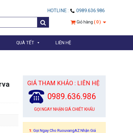
HOTLINE :
0989.636.986
Giỏ hàng
( 0 )
QUÀ TẾT
LIÊN HỆ
GIÁ THAM KHẢO : LIÊN HỆ
rva
0989.636.986
GỌI NGAY NHẬN GIÁ CHIẾT KHẤU
1:
Gọi Ngay Cho RuouvangAZ Nhận Giá