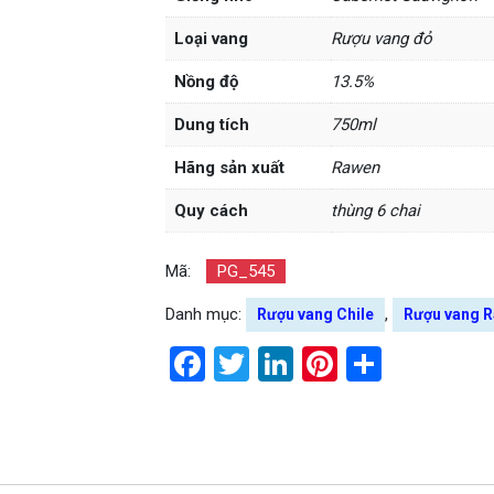
Loại vang
Rượu vang đỏ
Nồng độ
13.5%
Dung tích
750ml
Hãng sản xuất
Rawen
Quy cách
thùng 6 chai
Mã:
PG_545
Danh mục:
,
Rượu vang Chile
Rượu vang 
Facebook
Twitter
LinkedIn
Pinterest
Share