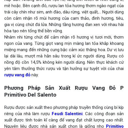
mê hoặc. Bên cạnh đó, rượu lan tỏa hương thơm ngào ngạt của
trái cây chín như sim, anh đào, dâu rừng, việt quất,… Người dùng
còn cảm nhận rõ mùi hương của cam thảo, đinh hương, tiêu,
gia vị cùng chút đá lửa. Những tầng hương đan xen với nhau hài
hòa tạo nên tổng thể bền vững.
Nhâm nhi từng chút để cảm nhận rõ hương vị tươi mới, thơm
ngon của vang. Từng giọt vang mịn màng lan tỏa khắp khoang
miệng mang đến những cung bậc cảm xúc thăng hoa. Dư vị lưu
lại dài lâu, mượt mà hằn sâu trong kí ức người dùng. Rượu có
nồng độ cồn 14,5% không kén người dùng. Nên thực khách cứ
yên tâm thưởng thức rượu và tận hưởng sự tuyệt vời của chai
rượu vang đỏ
này.
Phương Pháp Sản Xuất Rượu Vang Đỏ P
Primitivo Del Salento
Rượu được sản xuất theo phương pháp truyền thống cùng bí kíp
riêng của nhà làm rượu
Feudi Salentini
. Các công đoạn sản
xuất được tính toán kĩ càng để vang đạt chất lượng cao nhất.
Nguyên liệu được nhà sản xuất chọn là giống nho
Primitivo