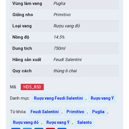
Vùng làm vang
Puglia
Giống nho
Primitivo
Loại vang
Rượu vang đỏ
Nồng độ
14.5%
Dung tích
750ml
Hãng sản xuất
Feudi Salentini
Quy cách
thùng 6 chai
Mã:
HD5_850
Danh mục:
,
Rượu vang Feudi Salentini
Rượu vang Ý
Từ khóa:
,
,
,
Feudi Salentini
Primitivo
Puglia
,
,
Rượu vang đỏ
Rượu vang Ý
Salento