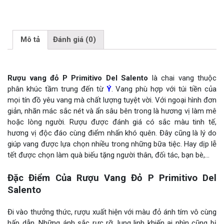
Mô tả
Đánh giá (0)
Rượu vang đỏ P Primitivo Del Salento
là chai vang thuộc
phân khúc tầm trung đến từ
Ý
. Vang phù hợp với túi tiền của
mọi tín đồ yêu vang mà chất lượng tuyệt vời. Với ngoại hình đơn
giản, nhãn mác sắc nét và ẩn sâu bên trong là hương vị làm mê
hoặc lòng người. Rượu được đánh giá có sắc màu tinh tế,
hương vị độc đáo cùng điểm nhấn khó quên. Đây cũng là lý do
giúp vang được lựa chọn nhiều trong những bữa tiệc. Hay dịp lễ
tết được chọn làm quà biếu tặng người thân, đối tác, bạn bè,…
Đặc Điểm Của Rượu Vang Đỏ P Primitivo Del
Salento
Đi vào thưởng thức, rượu xuất hiện với màu đỏ ánh tím vô cùng
hấp dẫn. Những ánh sắc rực rỡ, lung linh khiến ai nhìn cũng bị