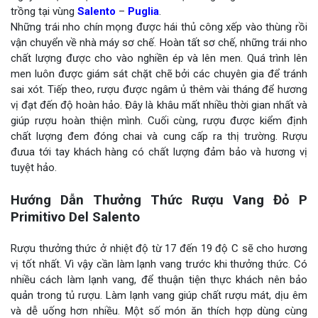
trồng tại vùng
Salento
–
Puglia
.
Những trái nho chín mọng được hái thủ công xếp vào thùng rồi
vận chuyển về nhà máy sơ chế. Hoàn tất sơ chế, những trái nho
chất lượng được cho vào nghiền ép và lên men. Quá trình lên
men luôn được giám sát chặt chẽ bởi các chuyên gia để tránh
sai xót. Tiếp theo, rượu được ngâm ủ thêm vài tháng để hương
vị đạt đến độ hoàn hảo. Đây là khâu mất nhiều thời gian nhất và
giúp rượu hoàn thiện mình. Cuối cùng, rượu được kiểm định
chất lượng đem đóng chai và cung cấp ra thị trường. Rượu
đưua tới tay khách hàng có chất lượng đảm bảo và hương vị
tuyệt hảo.
Hướng Dẫn Thưởng Thức Rượu Vang Đỏ P
Primitivo Del Salento
Rượu thưởng thức ở nhiệt độ từ 17 đến 19 độ C sẽ cho hương
vị tốt nhất. Vì vậy cần làm lạnh vang trước khi thưởng thức. Có
nhiều cách làm lạnh vang, để thuận tiện thực khách nên bảo
quản trong tủ rượu. Làm lạnh vang giúp chất rượu mát, dịu êm
và dễ uống hơn nhiều. Một số món ăn thích hợp dùng cùng