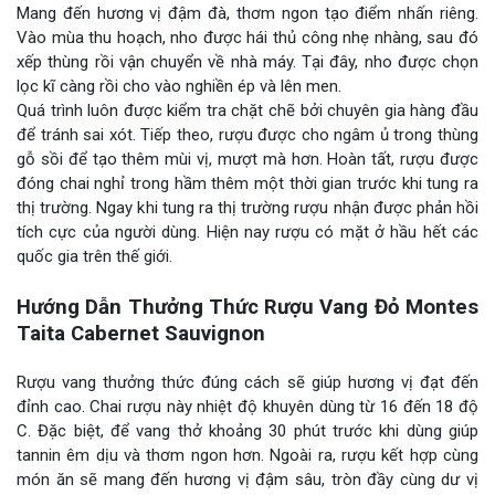
Mang đến hương vị đậm đà, thơm ngon tạo điểm nhấn riêng.
Vào mùa thu hoạch, nho được hái thủ công nhẹ nhàng, sau đó
xếp thùng rồi vận chuyển về nhà máy. Tại đây, nho được chọn
lọc kĩ càng rồi cho vào nghiền ép và lên men.
Quá trình luôn được kiểm tra chặt chẽ bởi chuyên gia hàng đầu
để tránh sai xót. Tiếp theo, rượu được cho ngâm ủ trong thùng
gỗ sồi để tạo thêm mùi vị, mượt mà hơn. Hoàn tất, rượu được
đóng chai nghỉ trong hầm thêm một thời gian trước khi tung ra
thị trường. Ngay khi tung ra thị trường rượu nhận được phản hồi
tích cực của người dùng. Hiện nay rượu có mặt ở hầu hết các
quốc gia trên thế giới.
Hướng Dẫn Thưởng Thức Rượu Vang Đỏ Montes
Taita Cabernet Sauvignon
Rượu vang thưởng thức đúng cách sẽ giúp hương vị đạt đến
đỉnh cao. Chai rượu này nhiệt độ khuyên dùng từ 16 đến 18 độ
C. Đặc biệt, để vang thở khoảng 30 phút trước khi dùng giúp
tannin êm dịu và thơm ngon hơn. Ngoài ra, rượu kết hợp cùng
món ăn sẽ mang đến hương vị đậm sâu, tròn đầy cùng dư vị