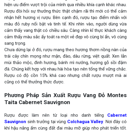
hiện ưu điểm vượt trội của mình qua nhiều khía cạnh khác nhau.
Rượu đòi hỏi sự thưởng thức thật chậm rãi thì mới có thể cảm
nhận hết hương vị rượu. Bên cạnh đó, rượu tạo điểm nhấn với
màu đỏ ruby nổi bật và tinh tế. Khi nhìn vào, người dùng vừa
cảm thấy vang thật có chiều sâu. Càng nhìn kĩ thực khách càng
cảm thấy màu sắc ấy toát ra một vẻ đẹp vô cùng bí ẩn, vô cùng
sang trọng.
Chưa dừng lại ở đó, rượu mang theo hương thơm nồng nàn của
trái cây chín mọng như mận, đào, dâu rừng, việt quất. Xen lẫn
mùi thảo mộc, đinh hương, bánh mì nướng, hương gỗ sồi đậm
đà. Chúng kết hợp với nhau hài hòa tạo nên tổng thể vững chắc.
Rượu có độ cồn 15% khá cao nhưng chất rượu mượt mà ai
cũng có thể thưởng thức được.
Phương Pháp Sản Xuất Rượu Vang Đỏ Montes
Taita Cabernet Sauvignon
Rượu được làm nên từ loại nho danh tiếng
Cabernet
Sauvignon
sinh trưởng tại vùng
Colchagua Valley
. Nơi đây có
khí hậu nắng ấm cùng đất đai màu mỡ giúp nho phát triển tốt.