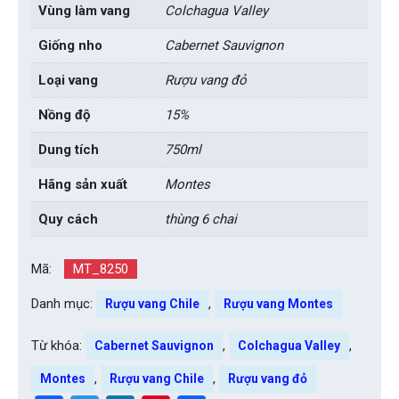
Vùng làm vang
Colchagua Valley
Giống nho
Cabernet Sauvignon
Loại vang
Rượu vang đỏ
Nồng độ
15%
Dung tích
750ml
Hãng sản xuất
Montes
Quy cách
thùng 6 chai
Mã:
MT_8250
Danh mục:
,
Rượu vang Chile
Rượu vang Montes
Từ khóa:
,
,
Cabernet Sauvignon
Colchagua Valley
,
,
Montes
Rượu vang Chile
Rượu vang đỏ