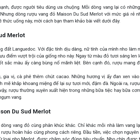
 mạnh, được người tiêu dùng ưa chuộng. Mỗi dòng vang lại có những
c. Nhưng dòng rượu vang đỏ Maison Du Sud Merlot với mức giá rẻ n
 thức uống này, mời cách bạn tham khảo bài viết dưới đây.
ud Merlot
ng đất Languedoc. Với đặc tính dịu dàng, nữ tính của mình nho làm
ưu điểm vượt trội của giống nho này. Ngay từ màu đỏ tươi sáng len l
g suốt sắc màu ấy càng bùng nổ mãnh liệt. Bên cạnh đó, rượu mang 
 gia vị, cà phê thêm chút cacao. Những hương vị ấy đan xen vào
 mẽ khắp khoang miệng để lại sự tươi mới, đậm đà. Ngoài ra, rượu
vậy, rượu thường xuyên xuất hiện trong những bữa tiệc hay bữa cơm
 ngụm vang.
son Du Sud Merlot
 dòng vang đỏ cùng phân khúc khác. Chỉ khác mỗi nhà làm vang lạ
 rượu hoàn hảo cùng phong cách riêng. Đầu tiền, việc chọn nguyên 
ừ loại nho Merlot, được chăm sóc đúng tiêu chuẩn. Nho chín được 