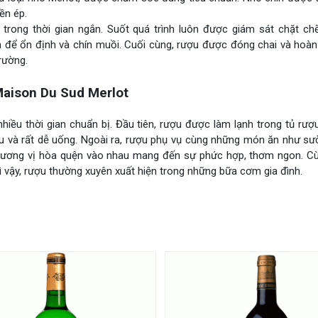
ền ép.
 trong thời gian ngắn. Suốt quá trình luôn được giám sát chặt ch
n để ổn định và chín muồi. Cuối cùng, rượu được đóng chai và hoàn
rường.
aison Du Sud Merlot
iều thời gian chuẩn bị. Đầu tiên, rượu được làm lạnh trong tủ rượ
u và rất dễ uống. Ngoài ra, rượu phụ vụ cùng những món ăn như sư
ai hương vị hòa quện vào nhau mang đến sự phức hợp, thơm ngon. C
ì vậy, rượu thường xuyên xuất hiện trong những bữa cơm gia đình.