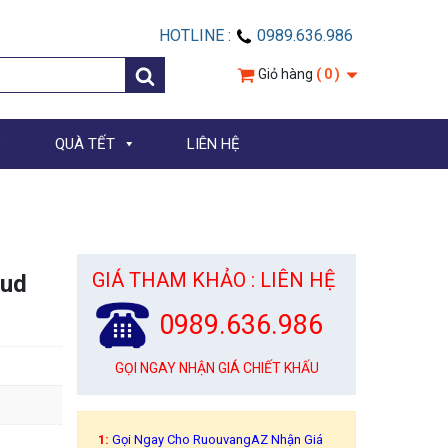
HOTLINE :
0989.636.986
Giỏ hàng
( 0 )
QUÀ TẾT
LIÊN HỆ
GIÁ THAM KHẢO : LIÊN HỆ
Sud
0989.636.986
GỌI NGAY NHẬN GIÁ CHIẾT KHẤU
1:
Gọi Ngay Cho RuouvangAZ Nhận Giá