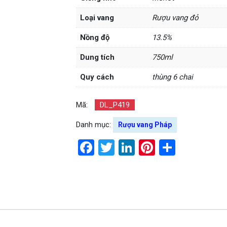
Loại vang
Rượu vang đỏ
Nồng độ
13.5%
Dung tích
750ml
Quy cách
thùng 6 chai
Mã:
DL_P419
Danh mục:
Rượu vang Pháp
Facebook
Twitter
LinkedIn
Pinterest
Share