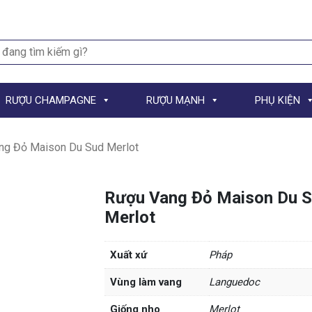
h
RƯỢU CHAMPAGNE
RƯỢU MẠNH
PHỤ KIỆN
ng Đỏ Maison Du Sud Merlot
Rượu Vang Đỏ Maison Du 
Merlot
Xuất xứ
Pháp
Vùng làm vang
Languedoc
Giống nho
Merlot