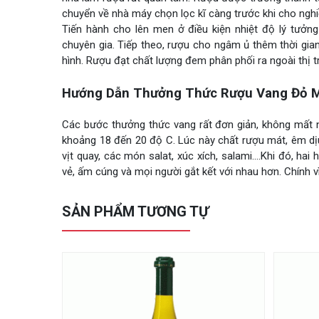
chuyển về nhà máy chọn lọc kĩ càng trước khi cho nghi
Tiến hành cho lên men ở điều kiện nhiệt độ lý tưởng
chuyên gia. Tiếp theo, rượu cho ngâm ủ thêm thời gia
hình. Rượu đạt chất lượng đem phân phối ra ngoài thị t
Hướng Dẫn Thưởng Thức Rượu Vang Đỏ M
Các bước thưởng thức vang rất đơn giản, không mất nh
khoảng 18 đến 20 độ C. Lúc này chất rượu mát, êm dị
vịt quay, các món salat, xúc xích, salami….Khi đó, h
vẻ, ấm cúng và mọi người gắt kết với nhau hơn. Chính v
SẢN PHẨM TƯƠNG TỰ