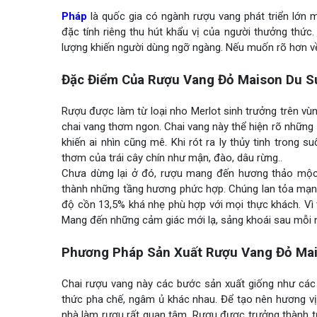
Pháp
là quốc gia có ngành rượu vang phát triển lớn
đặc tính riêng thu hút khẩu vị của người thưởng thứ
lượng khiến người dùng ngỡ ngàng. Nếu muốn rõ hơn về
Đặc Điểm Của Rượu Vang Đỏ Maison Du S
Rượu được làm từ loại nho Merlot sinh trưởng trên vù
chai vang thơm ngon. Chai vang này thể hiện rõ những 
khiến ai nhìn cũng mê. Khi rót ra ly thủy tinh tron
thơm của trái cây chín như mận, đào, dâu rừng..
Chưa dừng lại ở đó, rượu mang đến hương thảo mộc,
thành những tầng hương phức hợp. Chúng lan tỏa mạnh
độ cồn 13,5% khá nhẹ phù hợp với mọi thực khách. Vì 
Mang đến những cảm giác mới lạ, sảng khoái sau mỗi
Phương Pháp Sản Xuất Rượu Vang Đỏ Mai
Chai rượu vang này các bước sản xuất giống như các
thức pha chế, ngâm ủ khác nhau. Để tạo nên hương vị
nhà làm rượu rất quan tâm. Rượu được trưởng thành t