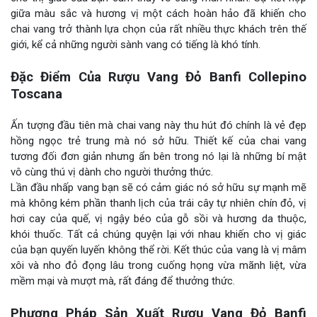
giữa màu sắc và hương vị một cách hoàn hảo đã khiến cho
chai vang trở thành lựa chọn của rất nhiều thực khách trên thế
giới, kể cả những người sành vang có tiếng là khó tính.
Đặc Điểm Của Rượu Vang Đỏ Banfi Collepino
Toscana
Ấn tượng đầu tiên mà chai vang này thu hút đó chính là vẻ đẹp
hồng ngọc trẻ trung mà nó sở hữu. Thiết kế của chai vang
tương đối đơn giản nhưng ẩn bên trong nó lại là những bí mật
vô cùng thú vị dành cho người thưởng thức.
Lần đầu nhấp vang bạn sẽ có cảm giác nó sở hữu sự mạnh mẽ
mà không kém phần thanh lịch của trái cây tự nhiên chín đỏ, vị
hơi cay của quế, vị ngậy béo của gỗ sồi và hương da thuộc,
khói thuốc. Tất cả chúng quyện lại với nhau khiến cho vị giác
của bạn quyến luyến không thể rời. Kết thúc của vang là vị mâm
xôi và nho đỏ đọng lâu trong cuống họng vừa mãnh liệt, vừa
mềm mại và mượt mà, rất đáng để thưởng thức.
Phương Pháp Sản Xuất Rượu Vang Đỏ Banfi