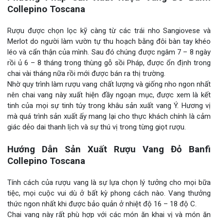
Collepino Toscana
Rượu được chọn lọc kỹ càng từ các trái nho Sangiovese và
Merlot do người làm vườn tự thu hoạch bằng đôi bàn tay khéo
léo và cẩn thận của mình. Sau đó chúng được ngâm 7 – 8 ngày
rồi ủ 6 – 8 tháng trong thùng gỗ sồi Pháp, được ổn định trong
chai vài tháng nữa rồi mới được bán ra thị trường.
Nhờ quy trình làm rượu vang chất lượng và giống nho ngon nhất
nên chai vang này xuất hiện đầy ngoạn mục, được xem là kết
tinh của mọi sự tinh túy trong khâu sản xuất vang Ý. Hương vị
mà quá trình sản xuất ấy mang lại cho thực khách chính là cảm
giác dẻo dai thanh lịch và sự thú vị trong từng giọt rượu.
Hướng Dẫn Sản Xuất Rượu Vang Đỏ Banfi
Collepino Toscana
Tính cách của rượu vang là sự lựa chọn lý tưởng cho mọi bữa
tiệc, mọi cuộc vui dù ở bất kỳ phong cách nào. Vang thưởng
thức ngon nhất khi được bảo quản ở nhiệt độ 16 – 18 độ C.
Chai vang này rất phù hợp với các món ăn khai vị và món ăn