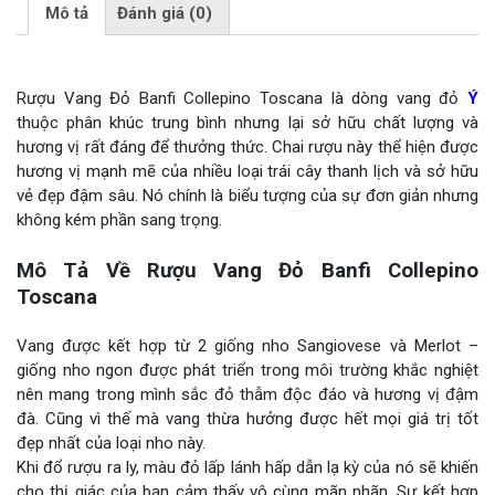
Mô tả
Đánh giá (0)
Rượu Vang Đỏ Banfi Collepino Toscana là dòng vang đỏ
Ý
thuộc phân khúc trung bình nhưng lại sở hữu chất lượng và
hương vị rất đáng để thưởng thức. Chai rượu này thể hiện được
hương vị mạnh mẽ của nhiều loại trái cây thanh lịch và sở hữu
vẻ đẹp đậm sâu. Nó chính là biểu tượng của sự đơn giản nhưng
không kém phần sang trọng.
Mô Tả Về Rượu Vang Đỏ Banfi Collepino
Toscana
Vang được kết hợp từ 2 giống nho Sangiovese và Merlot –
giống nho ngon được phát triển trong môi trường khắc nghiệt
nên mang trong mình sắc đỏ thẫm độc đáo và hương vị đậm
đà. Cũng vì thế mà vang thừa hưởng được hết mọi giá trị tốt
đẹp nhất của loại nho này.
Khi đổ rượu ra ly, màu đỏ lấp lánh hấp dẫn lạ kỳ của nó sẽ khiến
cho thị giác của bạn cảm thấy vô cùng mãn nhãn. Sự kết hợp