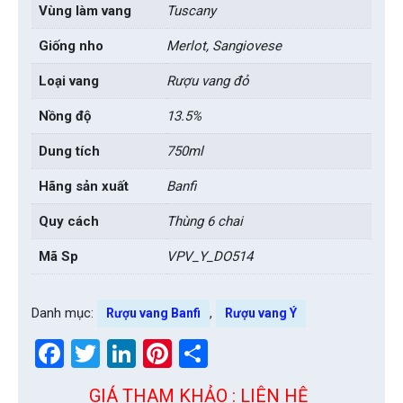
Vùng làm vang
Tuscany
Giống nho
Merlot, Sangiovese
Loại vang
Rượu vang đỏ
Nồng độ
13.5%
Dung tích
750ml
Hãng sản xuất
Banfi
Quy cách
Thùng 6 chai
Mã Sp
VPV_Y_DO514
Danh mục:
,
Rượu vang Banfi
Rượu vang Ý
Facebook
Twitter
LinkedIn
Pinterest
Share
GIÁ THAM KHẢO : LIÊN HỆ