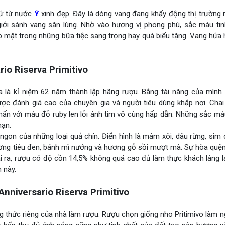
xứ từ nước
Ý
xinh đẹp. Đây là dòng vang đang khấy động thị trường 
iới sành vang săn lùng. Nhờ vào hương vị phong phú, sắc màu tin
óp mặt trong những bữa tiệc sang trọng hay quà biếu tặng. Vang hứ
io Riserva Primitivo
a là kỉ niệm 62 năm thành lập hãng rượu. Bằng tài năng của mình
ợc đánh giá cao của chuyên gia và người tiêu dùng khắp nơi. Chai
hấn với màu đỏ ruby len lỏi ánh tím vô cùng hấp dẫn. Những sắc mà
mạn.
on của những loại quả chín. Điển hình là mâm xôi, dâu rừng, sim 
ương tiêu đen, bánh mì nướng và hương gỗ sồi mượt mà. Sự hòa quện
 ra, rượu có độ cồn 14,5% không quá cao đủ làm thực khách lâng lâ
 này.
niversario Riserva Primitivo
thức riêng của nhà làm rượu. Rượu chọn giống nho Pritimivo làm n