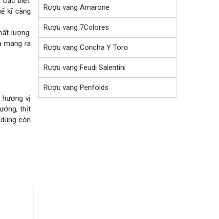
 đặc biệt.
Rượu vang Amarone
hế kĩ càng
Rượu vang 7Colores
hất lượng.
à mang ra
Rượu vang Concha Y Toro
Rượu vang Feudi Salentini
Rượu vang Penfolds
 hương vị
ớng, thịt
g dùng còn