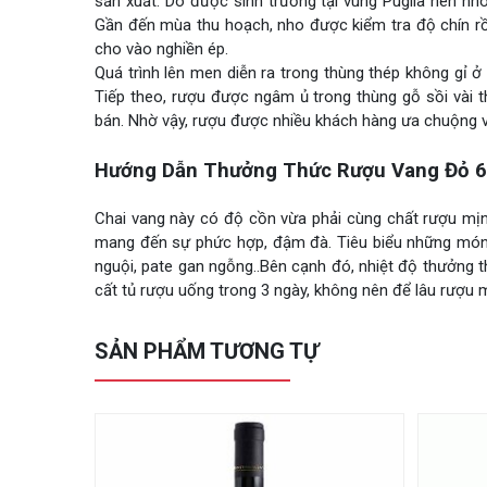
sản xuất. Do được sinh trưởng tại vùng Puglia nên nh
Gần đến mùa thu hoạch, nho được kiểm tra độ chín rồi
cho vào nghiền ép.
Quá trình lên men diễn ra trong thùng thép không gỉ ở
Tiếp theo, rượu được ngâm ủ trong thùng gỗ sồi vài 
bán. Nhờ vậy, rượu được nhiều khách hàng ưa chuộng v
Hướng Dẫn Thưởng Thức Rượu Vang Đỏ 62 
Chai vang này có độ cồn vừa phải cùng chất rượu mịn
mang đến sự phức hợp, đậm đà. Tiêu biểu những món l
nguội, pate gan ngỗng..Bên cạnh đó, nhiệt độ thưởng 
cất tủ rượu uống trong 3 ngày, không nên để lâu rượu 
SẢN PHẨM TƯƠNG TỰ