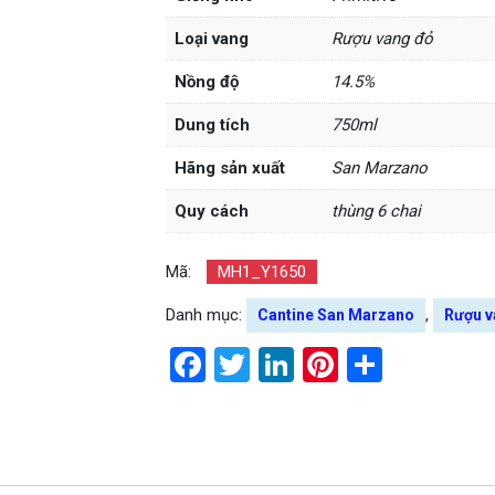
Loại vang
Rượu vang đỏ
Nồng độ
14.5%
Dung tích
750ml
Hãng sản xuất
San Marzano
Quy cách
thùng 6 chai
Mã:
MH1_Y1650
Danh mục:
,
Cantine San Marzano
Rượu v
Facebook
Twitter
LinkedIn
Pinterest
Share