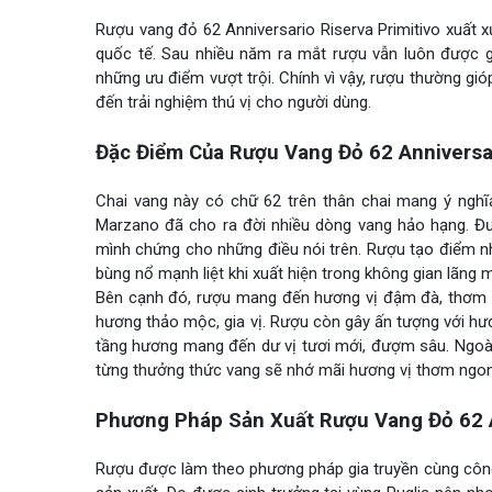
Rượu vang đỏ 62 Anniversario Riserva Primitivo xuất 
quốc tế. Sau nhiều năm ra mắt rượu vẫn luôn được g
những ưu điểm vượt trội. Chính vì vậy, rượu thường gi
đến trải nghiệm thú vị cho người dùng.
Đặc Điểm Của Rượu Vang Đỏ 62 Anniversar
Chai vang này có chữ 62 trên thân chai mang ý nghĩ
Marzano đã cho ra đời nhiều dòng vang hảo hạng. Đư
mình chứng cho những điều nói trên. Rượu tạo điểm n
bùng nổ mạnh liệt khi xuất hiện trong không gian lãng 
Bên cạnh đó, rượu mang đến hương vị đậm đà, thơm ng
hương thảo mộc, gia vị. Rượu còn gây ấn tượng với h
tầng hương mang đến dư vị tươi mới, đượm sâu. Ngoài
từng thưởng thức vang sẽ nhớ mãi hương vị thơm ngon
Phương Pháp Sản Xuất Rượu Vang Đỏ 62 An
Rượu được làm theo phương pháp gia truyền cùng công 