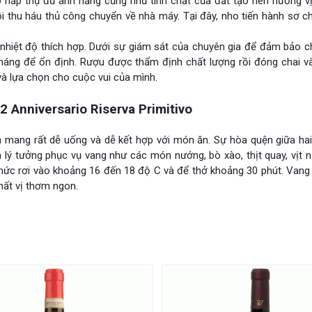
o hấp thụ đủ ánh nắng cũng như tinh chất của đất tạo nên hương vị
 thu háu thủ công chuyển về nhà máy. Tại đây, nho tiến hành sơ c
 nhiệt độ thích hợp. Dưới sự giám sát của chuyên gia để đảm bảo c
tháng để ổn định. Rượu được thẩm định chất lượng rồi đóng chai v
à lựa chọn cho cuộc vui của mình.
Anniversario Riserva Primitivo
 mang rất dễ uống và dễ kết hợp với món ăn. Sự hòa quện giữa hai
ý tưởng phục vụ vang như các món nướng, bò xào, thịt quay, vịt nư
thức rơi vào khoảng 16 đến 18 độ C và để thở khoảng 30 phút. Van
mất vị thơm ngon.