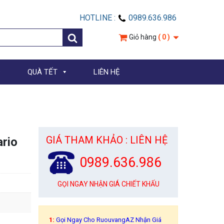
HOTLINE :
0989.636.986
Giỏ hàng
( 0 )
QUÀ TẾT
LIÊN HỆ
GIÁ THAM KHẢO : LIÊN HỆ
rio
0989.636.986
GỌI NGAY NHẬN GIÁ CHIẾT KHẤU
1:
Gọi Ngay Cho RuouvangAZ Nhận Giá