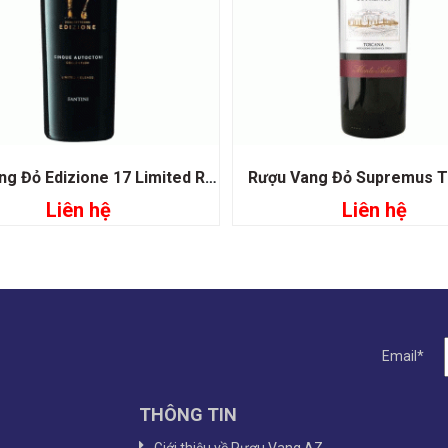
Rượu Vang Đỏ Edizione 17 Limited Release
Rượu Vang Đỏ Supremus 
Liên hệ
Liên hệ
Đọc tiếp
Đọc tiếp
Email*
THÔNG TIN
Giới thiệu về Rượu Vang AZ