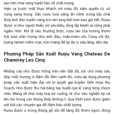
tạo nên chai vang tuyệt hảo về chất lượng.
Hiện ra trước mắt thực khách với màu đỏ sậm quyến rũ, vô
cùng sang trọng. Sắc rượu tươi sáng ẩn mình trong lớp chai
thủy tinh đen tuyền càng trở nên lung linh hơn bao giờ hết. Rượu
được ví như người thiếu nữ yêu kiều, lỗng lẫy khiến ai cũng phải
ngắm nhìn. Khi đi vào thưởng thức, rượu lan tỏa hương thơm
trái tươi chín mọng như anh đào, mận,mâm xôi,..Cùng với đó,
lượng tannin mềm mại, mịn màng để lại dư vị sâu lắng, dẻo dai.
Phương Pháp Sản Xuất Rượu Vang Chateau De
Chamirey Les Cinq
Những cây nho được trồng trên nền đất đá, sỏi cho màu sắc
đẹp mắt, hương vị đậm đà. Bên cạnh đó, rượu áp dụng phương
pháp sản xuất hiện đại với bí quyết gia truyền. Đến mùa thu
hoạch, nho được thu hái bằng tay tuyển lựa kĩ càng từng chùm
chín. Mang về nhà máy loại bỏ cuống, lá cho vào nghiền ép và
lên me trong các thùng thép không rỉ. Quá trình luôn được giám
sát bởi các chuyên gia để đảm bảo chất lượng.
Rượu được ủ trong thùng gỗ sồi để tăng độ thơm ngon, đóng