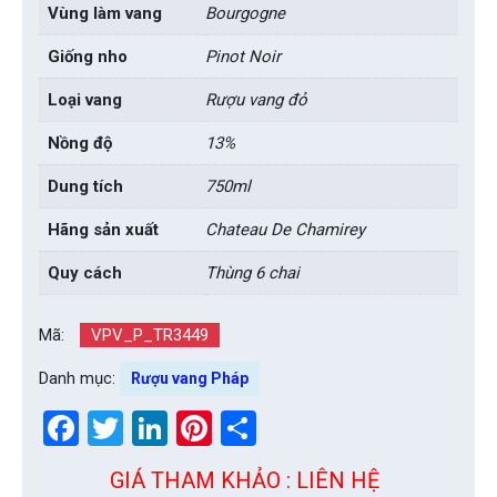
Vùng làm vang
Bourgogne
Giống nho
Pinot Noir
Loại vang
Rượu vang đỏ
Nồng độ
13%
Dung tích
750ml
Hãng sản xuất
Chateau De Chamirey
Quy cách
Thùng 6 chai
Mã:
VPV_P_TR3449
Danh mục:
Rượu vang Pháp
Facebook
Twitter
LinkedIn
Pinterest
Share
GIÁ THAM KHẢO : LIÊN HỆ