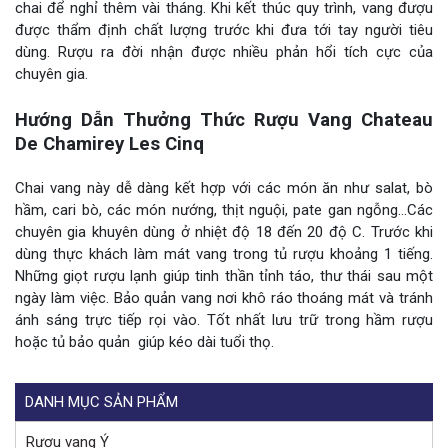
chai để nghỉ thêm vài tháng. Khi kết thúc quy trình, vang đượu
được thẩm định chất lượng trước khi đưa tới tay người tiêu
dùng. Rượu ra đời nhận được nhiều phản hổi tích cực của
chuyên gia.
Hướng Dẫn Thưởng Thức Rượu Vang Chateau
De Chamirey Les Cinq
Chai vang này dễ dàng kết hợp với các món ăn như salat, bò
hầm, cari bò, các món nướng, thịt nguội, pate gan ngỗng…Các
chuyên gia khuyên dùng ở nhiệt độ 18 đến 20 độ C. Trước khi
dùng thực khách làm mát vang trong tủ rượu khoảng 1 tiếng.
Những giọt rượu lạnh giúp tinh thần tỉnh táo, thư thái sau một
ngày làm việc. Bảo quản vang nơi khô ráo thoáng mát và tránh
ánh sáng trực tiếp rọi vào. Tốt nhất lưu trữ trong hầm rượu
hoặc tủ bảo quản giúp kéo dài tuổi thọ.
DANH MỤC SẢN PHẨM
Rượu vang Ý