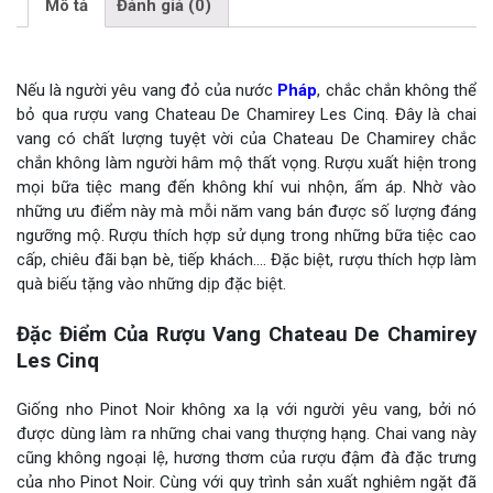
Mô tả
Đánh giá (0)
Nếu là người yêu vang đỏ của nước
Pháp
, chắc chắn không thể
bỏ qua rượu vang Chateau De Chamirey Les Cinq. Đây là chai
vang có chất lượng tuyệt vời của Chateau De Chamirey chắc
chắn không làm người hâm mộ thất vọng. Rượu xuất hiện trong
mọi bữa tiệc mang đến không khí vui nhộn, ấm áp. Nhờ vào
những ưu điểm này mà mỗi năm vang bán được số lượng đáng
ngưỡng mộ. Rượu thích hợp sử dụng trong những bữa tiệc cao
cấp, chiêu đãi bạn bè, tiếp khách…. Đặc biệt, rượu thích hợp làm
quà biếu tặng vào những dịp đặc biệt.
Đặc Điểm Của Rượu Vang Chateau De Chamirey
Les Cinq
Giống nho Pinot Noir không xa lạ với người yêu vang, bởi nó
được dùng làm ra những chai vang thượng hạng. Chai vang này
cũng không ngoại lệ, hương thơm của rượu đậm đà đặc trưng
của nho Pinot Noir. Cùng với quy trình sản xuất nghiêm ngặt đã