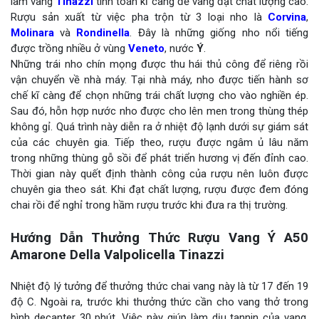
làm vang
Tinazzi
tính toán kĩ càng để vang đạt chất lượng cao.
Rượu sản xuất từ việc pha trộn từ 3 loại nho là
Corvina
,
Molinara
và
Rondinella
. Đây là những giống nho nổi tiếng
được trồng nhiều ở vùng
Veneto
, nước
Ý
.
Những trái nho chín mọng được thu hái thủ công để riêng rồi
vận chuyển về nhà máy. Tại nhà máy, nho được tiến hành sơ
chế kĩ càng để chọn những trái chất lượng cho vào nghiền ép.
Sau đó, hỗn hợp nước nho được cho lên men trong thùng thép
không gỉ. Quá trình này diễn ra ở nhiệt độ lạnh dưới sự giám sát
của các chuyên gia. Tiếp theo, rượu được ngâm ủ lâu năm
trong những thùng gỗ sồi để phát triển hương vị đến đỉnh cao.
Thời gian này quết định thành công của rượu nên luôn được
chuyên gia theo sát. Khi đạt chất lượng, rượu được đem đóng
chai rồi để nghỉ trong hầm rượu trước khi đưa ra thị trường.
Hướng Dẫn Thưởng Thức Rượu Vang Ý A50
Amarone Della Valpolicella Tinazzi
Nhiệt độ lý tưởng để thưởng thức chai vang này là từ 17 đến 19
độ C. Ngoài ra, trước khi thưởng thức cần cho vang thở trong
bình decanter 30 phút. Việc này giúp làm dịu tannin của vang,