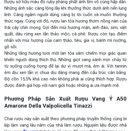
Rượu sở hữu màu đỏ ruby phảng phất ánh tím vô cùng hấp dẫn.
Những ánh sắc càng lộng lẫy khi thưởng thức dưới ánh nến lung
linh. Càng ngắm người dùng càng bị lôi cuốn và muốn thưởng
thức ngay. Cùng với đó, rượu lan tỏa hương thơm nồng nàn của
trái cây chín mọng. Gợi đến mùi hương mận, anh đào, sim, việt
quất, dâu rừng xen lẫn thảo mộc, cà phê. Rượu còn tạo điểm
nhấn với mùi hương của cam thảo, tiêu, gia vị, bánh mì nướng,
gỗ sồi.
Những tầng hương tươi mới lan tỏa xâm chiếm mọi giác quan
khiến người dùng thích thú. Những giọt vang sánh mịn chảy từ
từ xuống cuống họng để lại dư vị mượt mà, êm ái. Với tannin
êm dịu xen lẫn vị chua dịu dàng mang đến cấu trúc cân bằng.
Độ cồn 15,5% khá cao nên không phải ai cũng thích hợp. Rượu
được đánh giá hợp với nam giới hoặc những ai ưa mạnh mẽ.
Phương Pháp Sản Xuất Rượu Vang Ý A50
Amarone Della Valpolicella Tinazzi
Chai rượu này sản xuất theo phương pháp truyền thống cùng bí
kíp làm vang lâu năm của nhà làm rượu. Nguyên liệu được nhà