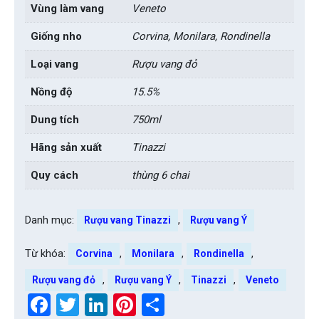
Vùng làm vang
Veneto
Giống nho
Corvina, Monilara, Rondinella
Loại vang
Rượu vang đỏ
Nồng độ
15.5%
Dung tích
750ml
Hãng sản xuất
Tinazzi
Quy cách
thùng 6 chai
Danh mục:
,
Rượu vang Tinazzi
Rượu vang Ý
Từ khóa:
,
,
,
Corvina
Monilara
Rondinella
,
,
,
Rượu vang đỏ
Rượu vang Ý
Tinazzi
Veneto
Facebook
Twitter
LinkedIn
Pinterest
Share