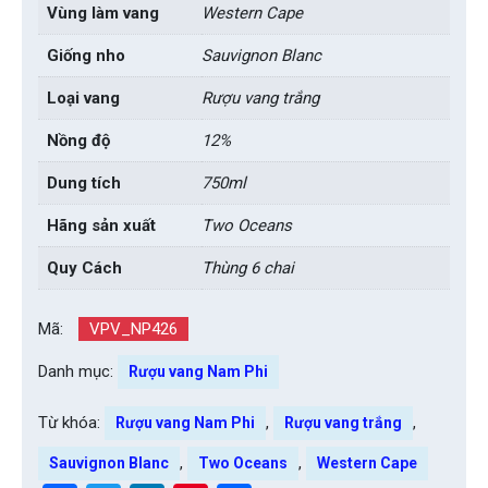
Vùng làm vang
Western Cape
Giống nho
Sauvignon Blanc
Loại vang
Rượu vang trắng
Nồng độ
12%
Dung tích
750ml
Hãng sản xuất
Two Oceans
Quy Cách
Thùng 6 chai
Mã:
VPV_NP426
Danh mục:
Rượu vang Nam Phi
Từ khóa:
,
,
Rượu vang Nam Phi
Rượu vang trắng
,
,
Sauvignon Blanc
Two Oceans
Western Cape