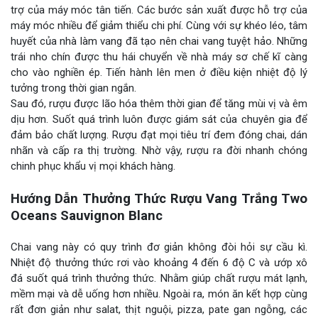
trợ của máy móc tân tiến. Các bước sản xuất được hỗ trợ của
máy móc nhiều để giảm thiểu chi phí. Cùng với sự khéo léo, tâm
huyết của nhà làm vang đã tạo nên chai vang tuyệt hảo. Những
trái nho chín được thu hái chuyển về nhà máy sơ chế kĩ càng
cho vào nghiền ép. Tiến hành lên men ở điều kiện nhiệt độ lý
tưởng trong thời gian ngắn.
Sau đó, rượu được lão hóa thêm thời gian để tăng mùi vị và êm
dịu hơn. Suốt quá trình luôn được giám sát của chuyên gia để
đảm bảo chất lượng. Rượu đạt mọi tiêu trí đem đóng chai, dán
nhãn và cấp ra thị trường. Nhờ vậy, rượu ra đời nhanh chóng
chinh phục khẩu vị mọi khách hàng.
Hướng Dẫn Thưởng Thức Rượu Vang Trắng Two
Oceans Sauvignon Blanc
Chai vang này có quy trình đơ giản không đòi hỏi sự cầu kì.
Nhiệt độ thưởng thức rơi vào khoảng 4 đến 6 độ C và ướp xô
đá suốt quá trình thưởng thức. Nhằm giúp chất rượu mát lạnh,
mềm mại và dễ uống hơn nhiều. Ngoài ra, món ăn kết hợp cùng
rất đơn giản như salat, thịt nguội, pizza, pate gan ngỗng, các