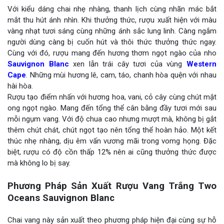
Với kiểu dáng chai nhẹ nhàng, thanh lịch cùng nhãn mác bắt
mắt thu hút ánh nhìn. Khi thưởng thức, rượu xuất hiện với màu
vàng nhạt tươi sáng cùng những ánh sắc lung linh. Càng ngắm
người dùng càng bị cuốn hút và thôi thức thưởng thức ngay.
Cùng với đó, rượu mang đến hương thơm ngọt ngào của nho
Sauvignon Blanc
xen lẫn trái cây tươi của vùng
Western
Cape
. Những mùi hương lê, cam, táo, chanh hòa quện với nhau
hài hòa.
Rượu tạo điểm nhấn với hương hoa, vani, cỏ cây cùng chút mật
ong ngọt ngào. Mang đến tổng thể cân bằng đầy tươi mới sau
mỗi ngụm vang. Với độ chua cao nhưng mượt mà, không bị gắt
thêm chút chát, chút ngọt tạo nên tổng thể hoàn hảo. Một kết
thúc nhẹ nhàng, dịu êm vấn vương mãi trong vomg họng. Đặc
biệt, rượu có độ cồn thấp 12% nên ai cũng thưởng thức được
mà không lo bị say.
Phương Pháp Sản Xuất Rượu Vang Trắng Two
Oceans Sauvignon Blanc
Chai vang này sản xuất theo phương pháp hiện đại cùng sự hỗ