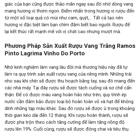
giác của bạn cũng được thảo mãn ngay sau đó nhờ dòng vang
mang hương vị thơm ngon. Điểm nhấn trong hương vị rượu đến
từ một số loại quả có múi như cam, quýt,… Tất cả tạo nên
hương vị đặc biệt làm bạn chìm đắm biết bao người. Rượu để
lại kết thúc rất mạnh mẽ với vị chát cao nhưng mượt mà.
Phương Pháp Sản Xuất Rượu Vang Trắng Ramos
Pinto Lagrima Vinho Do Porto
Nhờ kinh nghiệm làm vang lâu đời mà thương hiệu này đã tự
làm ra quy trình sản xuất rượu vang của riêng mình. Những trái
nho sau khi chín sẽ được thu hoạch bằng tay, sau đó mang đến
các nhà máy. Tại đây rượu sẽ được tách cuống và sơ chế cẩn
thận. Để có được màu vang hoàn hảo như trên, quy trình ép
nước cần đảm bảo được loại bỏ hoàn toàn vỏ và hạt để không
dính những tạp màu khác. Sau đó rượu sẽ được ủ trong khoảng
thời gian kéo dài đến 12 tháng. Khi rượu hoàn thành, rượu sẽ
được pha trộn theo cách tăng cường để làm tăng nồng độ
rượu lên 19%. Cuối cùng, rượu sẽ được đóng chai và tiêu thụ.