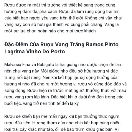
Rượu được ra mắt thị trường với thiết kế sang trọng cùng
hương vị đậm đà, phá cách. Rượu đã làm rung động trái tim
của biết bao người yêu vang trên thế giới. Không chỉ vậy, chai
vang này còn sở hữu giá thành vô cùng phải chăng. Vang là
một sự lựa chọn hoàn hảo cho mọi thực khách.
Đặc Điểm Của Rượu Vang Trắng Ramos Pinto
Lagrima Vinho Do Porto
Malvasia Fina và Rabigato là hai giống nho được chọn để làm
nên chai vang này. Mỗi giống nho đều sở hữu hương vị đặc
trưng, nổi bật riêng. Nên khi kết hợp lại, sự cộng hưởng của
hương vị nho đã cho ra một hương vị rượu vô cùng độc đáo và
sống động. Rượu hiện ra trước mắt người thưởng thức với màu
rượu vang rơm lấp lánh. Đặc biệt khi ở dưới ánh đèn trong các
buổi tiệc, vang trở nên tinh tế đến lạ kỳ.
Rượu sẽ khiến bạn mê mẩn ngay khi bạn thưởng thức ngụm
rượu đầu tiên. Hương thơm của nho chín kết hợp cùng nhiều
loại trái cây khác như táo, ổi sẽ bao trùm khứu giác bạn. Vị