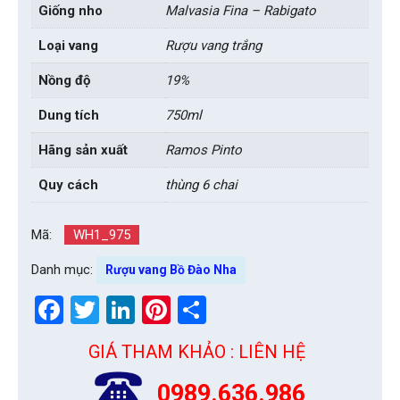
Giống nho
Malvasia Fina – Rabigato
Loại vang
Rượu vang trắng
Nồng độ
19%
Dung tích
750ml
Hãng sản xuất
Ramos Pinto
Quy cách
thùng 6 chai
Mã:
WH1_975
Danh mục:
Rượu vang Bồ Đào Nha
Facebook
Twitter
LinkedIn
Pinterest
Share
GIÁ THAM KHẢO : LIÊN HỆ
0989.636.986