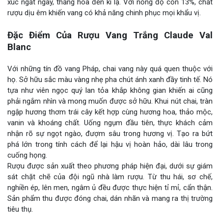
xúc ngất ngây, thăng hoa đến kì lạ. Với nồng độ cồn 13%, chất
rượu dịu êm khiến vang có khả năng chinh phục mọi khẩu vị.
Đặc Điểm Của Rượu Vang Trắng Claude Val
Blanc
Với những tín đồ vang Pháp, chai vang này quá quen thuộc với
họ. Sở hữu sắc màu vàng nhẹ pha chút ánh xanh đầy tinh tế. Nó
tựa như viên ngọc quý lan tỏa khắp không gian khiến ai cũng
phải ngắm nhìn và mong muốn được sở hữu. Khui nút chai, tràn
ngập hương thơm trái cây kết hợp cùng hương hoa, thảo mộc,
vanin và khoáng chất. Uống ngụm đầu tiên, thực khách cảm
nhận rõ sự ngọt ngào, đượm sâu trong hương vị. Tạo ra bứt
phá lớn trong tính cách để lại hậu vị hoàn hảo, dài lâu trong
cuống họng.
Rượu được sản xuất theo phương pháp hiện đại, dưới sự giám
sát chặt chẽ của đội ngũ nhà làm rượu. Từ thu hái, sơ chế,
nghiền ép, lên men, ngâm ủ đều được thực hiện tỉ mỉ, cẩn thận.
Sản phẩm thu được đóng chai, dán nhãn và mang ra thị trường
tiêu thụ.