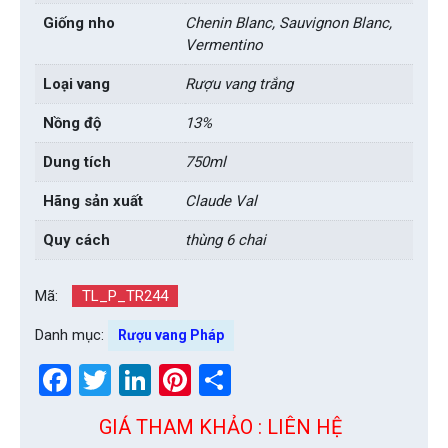
Giống nho
Chenin Blanc, Sauvignon Blanc,
Vermentino
Loại vang
Rượu vang trắng
Nồng độ
13%
Dung tích
750ml
Hãng sản xuất
Claude Val
Quy cách
thùng 6 chai
Mã:
TL_P_TR244
Danh mục:
Rượu vang Pháp
Facebook
Twitter
LinkedIn
Pinterest
Share
GIÁ THAM KHẢO : LIÊN HỆ