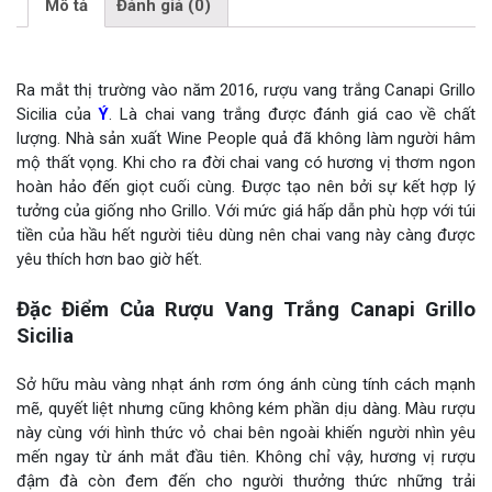
Mô tả
Đánh giá (0)
Ra mắt thị trường vào năm 2016, rượu vang trắng Canapi Grillo
Sicilia của
Ý
. Là chai vang trắng được đánh giá cao về chất
lượng. Nhà sản xuất Wine People quả đã không làm người hâm
mộ thất vọng. Khi cho ra đời chai vang có hương vị thơm ngon
hoàn hảo đến giọt cuối cùng. Được tạo nên bởi sự kết hợp lý
tưởng của giống nho Grillo. Với mức giá hấp dẫn phù hợp với túi
tiền của hầu hết người tiêu dùng nên chai vang này càng được
yêu thích hơn bao giờ hết.
Đặc Điểm Của Rượu Vang Trắng Canapi Grillo
Sicilia
Sở hữu màu vàng nhạt ánh rơm óng ánh cùng tính cách mạnh
mẽ, quyết liệt nhưng cũng không kém phần dịu dàng. Màu rượu
này cùng với hình thức vỏ chai bên ngoài khiến người nhìn yêu
mến ngay từ ánh mắt đầu tiên. Không chỉ vậy, hương vị rượu
đậm đà còn đem đến cho người thưởng thức những trải