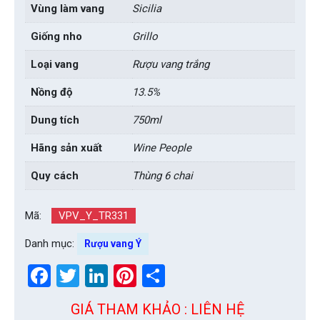
Vùng làm vang
Sicilia
Giống nho
Grillo
Loại vang
Rượu vang trắng
Nồng độ
13.5%
Dung tích
750ml
Hãng sản xuất
Wine People
Quy cách
Thùng 6 chai
Mã:
VPV_Y_TR331
Danh mục:
Rượu vang Ý
Facebook
Twitter
LinkedIn
Pinterest
Share
GIÁ THAM KHẢO : LIÊN HỆ