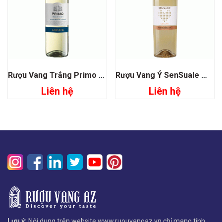
Rượu Vang Trắng Primo Malvasia Chardonnay Farnese
Rượu Vang Ý SenSuale Moscato
Liên hệ
Liên hệ
Lưu ý:
Nội dung trên website www.ruouvangaz.vn chỉ mang tính