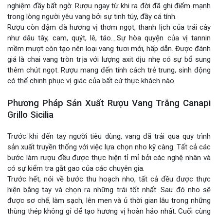
nghiệm đầy bất ngờ. Rượu ngay từ khi ra đời đã ghi điểm mạnh
trong lòng người yêu vang bởi sự tinh túy, đầy cá tính.
Rượu còn đậm đà hương vị thơm ngọt, thanh lịch của trái cây
như dâu tây, cam, quýt, lê, táo….Sự hòa quyện của vị tannin
mềm mượt còn tạo nên loại vang tươi mới, hấp dẫn. Được đánh
giá là chai vang tròn trịa với lượng axit dịu nhẹ có sự bổ sung
thêm chút ngọt. Rượu mang đến tính cách trẻ trung, sinh động
có thể chinh phục vị giác của bất cứ thực khách nào.
Phương Pháp Sản Xuất Rượu Vang Trắng Canapi
Grillo Sicilia
Trước khi đến tay người tiêu dùng, vang đã trải qua quy trình
sản xuất truyền thống với việc lựa chọn nho kỹ càng. Tất cả các
bước làm rượu đều được thực hiện tỉ mỉ bởi các nghệ nhân và
có sự kiểm tra gắt gao của các chuyên gia.
Trước hết, nói về bước thu hoạch nho, tất cả đều được thực
hiện bằng tay và chọn ra những trái tốt nhất. Sau đó nho sẽ
được sơ chế, làm sạch, lên men và ủ thời gian lâu trong những
thùng thép không gỉ để tạo hương vị hoàn hảo nhất. Cuối cùng