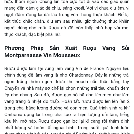
hợp, thơm ngon. Chúng lan tỏa cực tốt đi vào các giác quan
mang đến cảm giác dễ chịu, sảng khoái. Với vị chua dịu êm, vị
ngọt đậm đọng lại dài lâu trong vòm họng thực khách. Để lại
kết thúc chắc chắn, dịu êm sau nhiều giờ thưởng thức khiến
người dùng nhớ mãi. Rượu có độ cồn thấp phù hợp với mọi
thực khách, đặc biệt phái nữ.
Phương Pháp Sản Xuất Rượu Vang Sủi
Montparnasse Vin Mousseux
Rượu được làm tại vùng làm vang Vin de France. Nguyên liệu
chính dùng để làm vang là nho Chardonnay. Đây là những trái
ngon trắng thơm ngon được thu hoạch cẩn thận bằng tay.
Chuyển về nhà máy sơ chế lại chọn những trái tiêu chuẩn đem
ép nhẹ nhàng. Sau đó, được gạn bỏ bã cho lên men như làm
vang trắng ở nhiệt độ thấp. Hoàn tất, rượu được lên lên lần 2
trong chai bằng lượng đường và con men. Quá trình sinh ra khí
Carbonic đọng lại trong chai tạo ra hiện tượng sủi tăm, tiếng
kêu khi mở nắp. Rượu được gạn lọc lại kĩ càng rồi thẩm định
chất lượng và hoàn tất ngoại hình. Trong suốt quá trình luôn