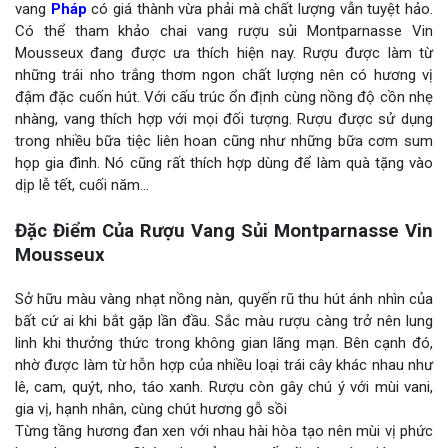
vang
Pháp
có giá thành vừa phải mà chất lượng vẫn tuyệt hảo.
Có thể tham khảo chai vang rượu sủi Montparnasse Vin
Mousseux đang được ưa thích hiện nay. Rượu được làm từ
những trái nho trắng thơm ngon chất lượng nên có hương vị
đậm đặc cuốn hút. Với cấu trúc ổn định cùng nồng độ cồn nhẹ
nhàng, vang thích hợp với mọi đối tượng. Rượu được sử dụng
trong nhiều bữa tiệc liên hoan cũng như những bữa cơm sum
họp gia đình. Nó cũng rất thích hợp dùng để làm quà tặng vào
dịp lễ tết, cuối năm…
Đặc Điểm Của Rượu Vang Sủi Montparnasse Vin
Mousseux
Sở hữu màu vàng nhạt nồng nàn, quyến rũ thu hút ánh nhìn của
bất cứ ai khi bắt gặp lần đầu. Sắc màu rượu càng trở nên lung
linh khi thưởng thức trong không gian lãng mạn. Bên cạnh đó,
nhờ được làm từ hỗn hợp của nhiều loại trái cây khác nhau như
lê, cam, quýt, nho, táo xanh. Rượu còn gây chú ý với mùi vani,
gia vị, hạnh nhân, cùng chút hương gỗ sồi
Từng tầng hương đan xen với nhau hài hòa tạo nên mùi vị phức