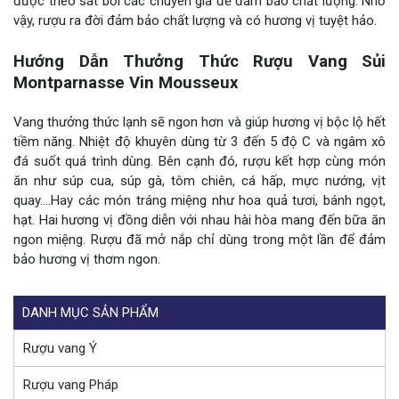
được theo sát bởi các chuyên gia để đảm bảo chất lượng. Nhờ
vậy, rượu ra đời đảm bảo chất lượng và có hương vị tuyệt hảo.
Hướng Dẫn Thưởng Thức Rượu Vang Sủi
Montparnasse Vin Mousseux
Vang thưởng thức lạnh sẽ ngon hơn và giúp hương vị bộc lộ hết
tiềm năng. Nhiệt độ khuyên dùng từ 3 đến 5 độ C và ngâm xô
đá suốt quá trình dùng. Bên cạnh đó, rượu kết hợp cùng món
ăn như súp cua, súp gà, tôm chiên, cá hấp, mực nướng, vịt
quay….Hay các món tráng miệng như hoa quả tươi, bánh ngọt,
hạt. Hai hương vị đồng diễn với nhau hài hòa mang đến bữa ăn
ngon miệng. Rượu đã mở nắp chỉ dùng trong một lần để đảm
bảo hương vị thơm ngon.
DANH MỤC SẢN PHẨM
Rượu vang Ý
Rượu vang Pháp