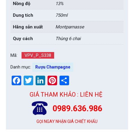
Nồng độ
13%
Dung tích
750ml
Hãng sản xuất
Montparnasse
Quy cách
Thùng 6 chai
Mã:
VPV_P_S338
Danh mục:
Rượu Champagne
Facebook
Twitter
LinkedIn
Pinterest
Share
GIÁ THAM KHẢO : LIÊN HỆ
0989.636.986
GỌI NGAY NHẬN GIÁ CHIẾT KHẤU