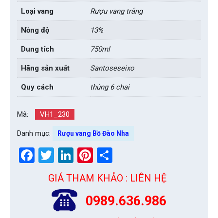
Loại vang
Rượu vang trắng
Nồng độ
13%
Dung tích
750ml
Hãng sản xuất
Santoseseixo
Quy cách
thùng 6 chai
Mã:
VH1_230
Danh mục:
Rượu vang Bồ Đào Nha
Facebook
Twitter
LinkedIn
Pinterest
Share
GIÁ THAM KHẢO : LIÊN HỆ
0989.636.986