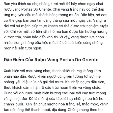
Bạn yêu thích sự nhẹ nhàng, tươi mới thì hãy chọn ngay chai
rượu vang Portas Do Oriente. Chai vang trắng này có thể đáp
ứng mọi yêu cầu mà khách hàng mong muốn. Đặc biệt, nó còn
có thể giúp bạn xua tan căng thẳng sau một ngày dài. Vang ra
đời với sứ mệnh giúp thực khách có thể được trải nghiệm tuyệt
vời. Chỉ với một số tiền rất nhỏ mà bạn được tận hưởng hương
vị tròn trịa, hoàn hảo đến khó tin. Vì vậy, vang được lựa chọn
nhiều trong những bữa tiệc mùa hè bên bãi biển cùng những
món hải sản tươi ngon.
Đặc Điểm Của Rượu Vang Portas Do Oriente
Xuất hiện với màu vàng nhạt, thanh khiết nhưng không kém
phần hấp dẫn. Rượu khiến người dùng liên tưởng tới sự nhẹ
nhàng, yểu điệu của cô gái đôi mươi. Khi nhấp ngụm đầu tiên,
thực khách cảm nhận rõ cấu trúc hoàn thiện và vững chắc.
Cùng với đó, rượu xuất hiện hương các loại trái cây tươi mọng
vùng nhiệt đới. Đó là mùi vị của táo, lê hay những hoa trái họ
chanh, bưởi.. Xen lẫn chút hương hoa trắng, sả, thảo mộc, vanin
tạo nên ổng thể thanh thoát, dịu dàng. Chúng mang theo hơi