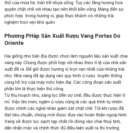
thở của mùa hè, tràn trề nhựa sống. Tuy các tầng hương hoà
quyện chặt chẽ với nhau tạo nên khối bền vững. Mang đến sự
phức hợp trong hương vị, giúp thực khách có những trải
nghiệm trọn vẹn khó quên.
Phương PHáp Sản Xuất Rượu Vang Portas Do
Oriente
Hai giống nho bản địa được chọn làm nguyên liệu sản xuất chai
vang này. Chúng được phối hợp với nhau theo tỉ lệ của nhà sản
xuất đề ra. Để giữ được hương vị trọn vẹn nhất của những trái
nho. Nhà vang đã áp dụng vào quy trình ủ rượu truyền thống
cùng hỗ trợ của máy móc hiện đại. Các công đoạn sản xuất
phần lớn là thực hiện thủ công.
Từ thu hoạch nho, sàng lọc đến sơ chế, đều được thực hiện tỉ
mỉ. Việc lên men, ngâm ủ rượu cũng là các quá trình tự nhiên
được chính các nghệ nhân giám sát chặt chẽ. Tới khi rượu đã
đạt tiêu chuẩn, chúng mới được đưa vào hoàn thiện ngoại hình.
Vang sẽ được lọc sạch tạp chất rồi đóng vào chai thuỷ tinh,
dãn nhãn mác và chính thức đủ điều kiện xuất ra thị trường.