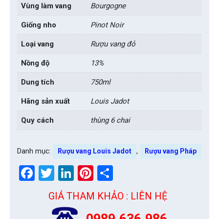
Vùng làm vang
Bourgogne
Giống nho
Pinot Noir
Loại vang
Rượu vang đỏ
Nồng độ
13%
Dung tích
750ml
Hãng sản xuất
Louis Jadot
Quy cách
thùng 6 chai
Danh mục:
,
Rượu vang Louis Jadot
Rượu vang Pháp
Facebook
Twitter
LinkedIn
Pinterest
Share
GIÁ THAM KHẢO : LIÊN HỆ
0989.636.986