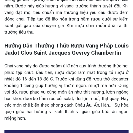
năm. Bước này giúp hương vị vang trưởng thành tuyệt đối. Khi
vang đạt mọi tiêu chuẩn mà thương hiệu yêu cầu được đem
đóng chai. Tiếp tục để lão hóa trong hầm rượu dưới sự kiểm
soát gắt gao của chuyên gia. Khi rượu chín muồi đưa ra thị
trường tiêu thụ.
Hướng Dẫn Thưởng Thức Rượu Vang Pháp Louis
Jadot Clos Saint Jacques Gevrey Chambertin
Chai vang này do được ngâm ủ kĩ nên quy trình thưởng thức hơi
phức tạp chút. Đầu tiên, rượu được làm mát trong tủ rượu ở
nhiệt độ 16 đến 18 độ C. Trước khi dùng để rượu thở decanter
khoảng 1 tiếng giúp hương vị thơm ngon, mượt mà hơn. Cùng
với đó, rượu phục vụ cùng món ăn như thịt nướng, lườn ngỗng
hun khói, đuôi bò hầm rau củ. salat, đùi lợn muối, thịt quay…Hay
các món chế biến theo phong cách Châu Âu, Ấn, Hàn….. Sự hòa
quện giữa hai hương vị kích thích vị giác giúp bữa ăn ngon
miệng hơn.