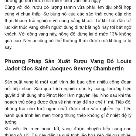
hương gỗ sồi mượt mà thêm chút vani béo ngậy.
Cùng với đó, rượu có lượng tannin vừa phải, êm dịu phối hợp
cùng vị chua thấp. Sự bùng nổ của các sắc thái cung cấp cho
thực khách trải nghiệm vô cùng sảng khoái. Từ khi bắt đầu tới
lúc kết thúc vang khiến người dùng đi từ bất ngờ này tới bất ngờ
khách. Với dòng vang này, nồng độ dừng lại ở mức 13% không
quá cao. Nên ai cũng có thể thưởng thức được mà không lo bị
say.
Phương Pháp Sản Xuất Rượu Vang Đỏ Louis
Jadot Clos Saint Jacques Gevrey Chambertin
Sản xuất vang là một quá trình dài bao gồm nhiều công đoạn
nối tiếp nhau. Sau quá trình nghiên cứu kỹ càng, thương hiệu
quyết định dùng nho Pinot Noir làm nguyên liệu. Nho sau khi thu
hoạch thủ công được đưa về nhà máy để sơ chế tỉ mỉ. Tiếp đó,
những trái nho tươi ngon nhất được cho vào nghiền ép. Tiến
hành quá trình lên men trong thùng thép không gỉ ở nhiệt độ lý
tưởng.
Khi việc lên men hoàn tất, vang được chuyển tiếp sang các
thùng gỗ sồi. Tại đây diễn ra quá trình lão hoá kéo dài qua nhiều