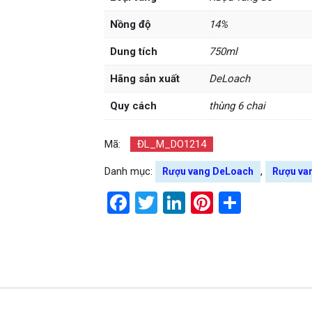
Nồng độ
14%
Dung tích
750ml
Hãng sản xuất
DeLoach
Quy cách
thùng 6 chai
Mã:
ĐL_M_DO1214
Danh mục:
,
Rượu vang DeLoach
Rượu va
Facebook
Twitter
LinkedIn
Pinterest
Share