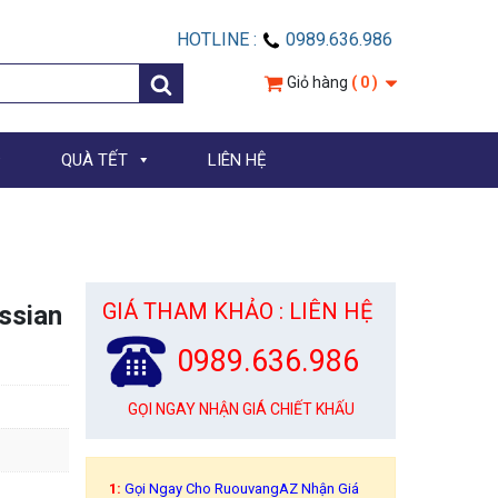
HOTLINE :
0989.636.986
Giỏ hàng
( 0 )
QUÀ TẾT
LIÊN HỆ
GIÁ THAM KHẢO : LIÊN HỆ
ssian
0989.636.986
GỌI NGAY NHẬN GIÁ CHIẾT KHẤU
1:
Gọi Ngay Cho RuouvangAZ Nhận Giá