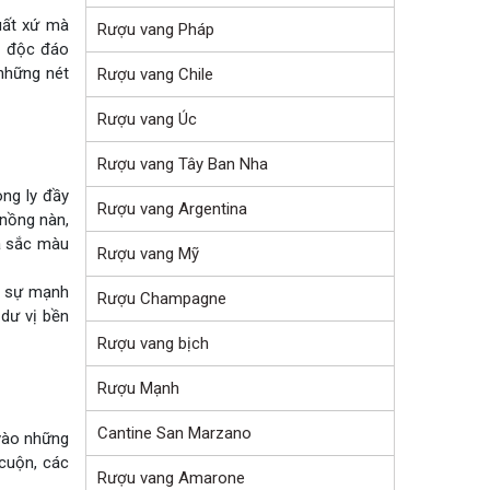
uất xứ mà
Rượu vang Pháp
vị độc đáo
 những nét
Rượu vang Chile
Rượu vang Úc
Rượu vang Tây Ban Nha
ng ly đầy
Rượu vang Argentina
 nồng nàn,
a sắc màu
Rượu vang Mỹ
rõ sự mạnh
Rượu Champagne
dư vị bền
Rượu vang bịch
Rượu Mạnh
Cantine San Marzano
 vào những
cuộn, các
Rượu vang Amarone