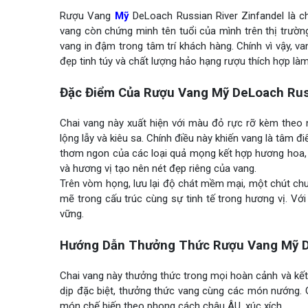
Rượu Vang
Mỹ
DeLoach Russian River Zinfandel là c
vang còn chứng minh tên tuổi của mình trên thị trườn
vang in đậm trong tâm trí khách hàng. Chính vì vậy, v
đẹp tinh túy và chất lượng hảo hạng rượu thích hợp là
Đặc Điểm Của Rượu Vang Mỹ DeLoach Russ
Chai vang này xuất hiện với màu đỏ rực rỡ kèm theo
lộng lẫy và kiêu sa. Chính điều này khiến vang là tâm 
thơm ngon của các loại quả mọng kết hợp hương hoa
và hương vị tạo nên nét đẹp riêng của vang.
Trên vòm họng, lưu lại độ chát mềm mại, một chút chu
mẽ trong cấu trúc cùng sự tinh tế trong hương vị. V
vững.
Hướng Dẫn Thưởng Thức Rượu Vang Mỹ De
Chai vang này thưởng thức trong mọi hoàn cảnh và kết
dịp đặc biệt, thưởng thức vang cùng các món nướng.
món chế biến theo phong cách châu ÂU, xúc xích….