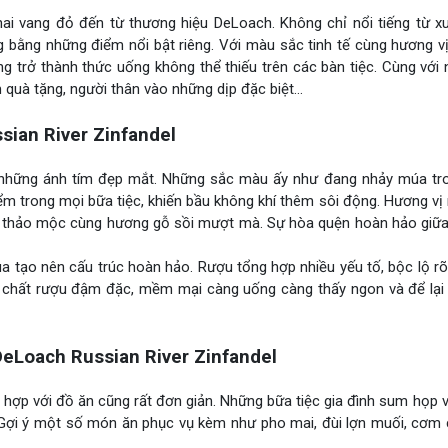
hai vang đỏ đến từ thương hiệu DeLoach. Không chỉ nổi tiếng từ x
g bằng những điểm nổi bật riêng. Với màu sắc tinh tế cùng hương 
ang trở thành thức uống không thể thiếu trên các bàn tiệc. Cùng với
m quà tặng, người thân vào những dịp đặc biệt…
ian River Zinfandel
 những ánh tím đẹp mắt. Những sắc màu ấy như đang nhảy múa tro
điểm trong mọi bữa tiệc, khiến bầu không khí thêm sôi động. Hương vị
, thảo mộc cùng hương gỗ sồi mượt mà. Sự hòa quện hoàn hảo giữ
a tạo nên cấu trúc hoàn hảo. Rượu tổng hợp nhiều yếu tố, bộc lộ 
ới chất rượu đậm đặc, mềm mại càng uống càng thấy ngon và để lại 
Loach Russian River Zinfandel
 hợp với đồ ăn cũng rất đơn giản. Những bữa tiệc gia đình sum họp
 Gợi ý một số món ăn phục vụ kèm như pho mai, đùi lợn muối, cơm 