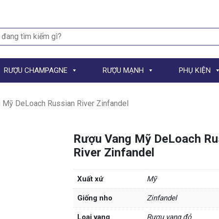
h
RƯỢU CHAMPAGNE
RƯỢU MẠNH
PHỤ KIỆN
 Mỹ DeLoach Russian River Zinfandel
Rượu Vang Mỹ DeLoach Ru
River Zinfandel
Xuất xứ
Mỹ
Giống nho
Zinfandel
Loại vang
Rượu vang đỏ