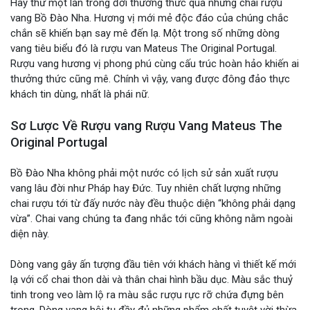
Hãy thử một lần trong đời thưởng thức qua những chai rượu
vang Bồ Đào Nha. Hương vị mới mẻ độc đáo của chúng chắc
chắn sẽ khiến bạn say mê đến lạ. Một trong số những dòng
vang tiêu biểu đó là rượu van Mateus The Original Portugal.
Rượu vang hương vị phong phú cùng cấu trúc hoàn hảo khiến ai
thưởng thức cũng mê. Chính vì vậy, vang được đông đảo thực
khách tin dùng, nhất là phái nữ.
Sơ Lược Về Rượu vang Rượu Vang Mateus The
Original Portugal
Bồ Đào Nha không phải một nước có lịch sử sản xuất rượu
vang lâu đời như Pháp hay Đức. Tuy nhiên chất lượng những
chai rượu tới từ đấy nước này đều thuộc diện “không phải dạng
vừa”. Chai vang chúng ta đang nhắc tới cũng không nằm ngoài
diện này.
Dòng vang gây ấn tượng đầu tiên với khách hàng vì thiết kế mới
lạ với cổ chai thon dài và thân chai hình bầu dục. Màu sắc thuỷ
tinh trong veo làm lộ ra màu sắc rượu rực rỡ chứa đựng bên
trong. Dòng vang hội tụ đầy đủ những phẩm chất tuyệt vời thừa