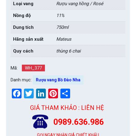
Loại vang
Rượu vang hồng / Rosé
Nồng độ
11%
Dung tích
750ml
Hãng sản xuất
Mateus
Quy cách
thùng 6 chai
Mã:
WH_377
Danh mục:
Rượu vang Bồ Đào Nha
Facebook
Twitter
LinkedIn
Pinterest
Share
GIÁ THAM KHẢO : LIÊN HỆ
0989.636.986
GỌI NGAY NHẬN GIÁ CHIẾT KHẤU