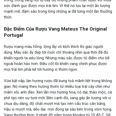
sức đánh gục được mọi trái tim. Vì thế nó lưu lại một ấn tượng
mạnh mẽ, đậm sâu trong lòng những ai đã từng một lần thưởng
thức.
Đặc Điểm Của Rượu Vang Mateus The Original
Portugal
Rượu mang màu hồng lộng lẫy vô kích thích thị giác người
dùng. Màu sắc ấy đẹp tới mức chỉ thoáng nhìn qua thôi đã đủ
khiến người ta xiêu lòng. Nhưng màu sắc được tô điểm cho bề
ngoài hoàn hảo hơn. Điều cốt lõi khiến vang chinh phục được
mọi trái tim phải kể tới hương vị thơm ngon.
Vừa bật nắp, làn hương rượu đã bung toả mãnh liệt trong không
gian. Nó mang theo hương thơm từ nhiều loại trái cây chín như
mâm xôi, anh đào. Xen lẫn mùi hương hoa, cỏ dại, thảo mộc, cà
phê tạo nên sự tươi mới. Bên cạnh đó, vang gây ấn tượng với vị
chua dịu dàng, độ chát mượt mà tạo nên cấu trúc cân bằng.
Hậu vị mượt mà, dẻo dai mịn đọng lại sâu bên trong vòm họng.
Vang thưởng thức ở nhiệt độ nằm trong khoảng từ 10 độ C. Sẽ