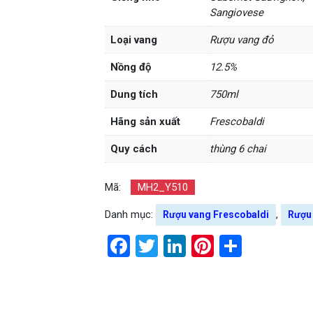
Sangiovese
Loại vang
Rượu vang đỏ
Nồng độ
12.5%
Dung tích
750ml
Hãng sản xuất
Frescobaldi
Quy cách
thùng 6 chai
Mã:
MH2_Y510
Danh mục:
,
Rượu vang Frescobaldi
Rượu
Facebook
Twitter
LinkedIn
Pinterest
Share