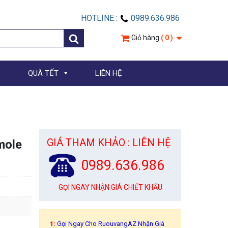
HOTLINE :
0989.636.986
Giỏ hàng
( 0 )
QUÀ TẾT
LIÊN HỆ
GIÁ THAM KHẢO : LIÊN HỆ
mole
0989.636.986
GỌI NGAY NHẬN GIÁ CHIẾT KHẤU
1:
Gọi Ngay Cho RuouvangAZ Nhận Giá