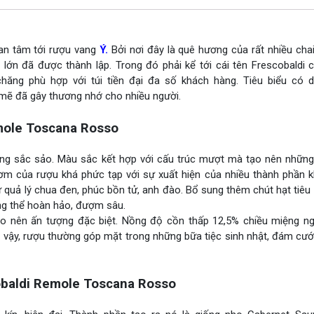
an tâm tới rượu vang
Ý.
Bởi nơi đây là quê hương của rất nhiều cha
ệu lớn đã được thành lập. Trong đó phải kể tới cái tên Frescobaldi 
hăng phù hợp với túi tiền đại đa số khách hàng. Tiêu biểu có 
ẽ đã gây thương nhớ cho nhiều người.
mole Toscana Rosso
ng sắc sảo. Màu sắc kết hợp với cấu trúc mượt mà tạo nên nhữn
ơm của rượu khá phức tạp với sự xuất hiện của nhiều thành phần k
quả lý chua đen, phúc bồn tử, anh đào. Bổ sung thêm chút hạt tiêu
ng thể hoàn hảo, đượm sâu.
o nên ấn tượng đặc biệt. Nồng độ cồn thấp 12,5% chiều miệng ng
ì vậy, rượu thường góp mặt trong những bữa tiệc sinh nhật, đám cưới
baldi Remole Toscana Rosso