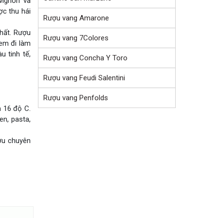
vignon và
ợc thu hái
Rượu vang Amarone
nhất. Rượu
Rượu vang 7Colores
em đi làm
 tinh tế,
Rượu vang Concha Y Toro
Rượu vang Feudi Salentini
Rượu vang Penfolds
n 16 độ C.
en, pasta,
ợu chuyên