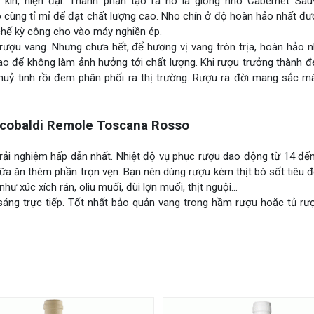
kín, hiện đại. Thành phần tạo ra nó là giống nho Cabernet Sau
cùng tỉ mỉ để đạt chất lượng cao. Nho chín ở độ hoàn hảo nhất đư
chế kỳ công cho vào máy nghiền ép.
rượu vang. Nhưng chưa hết, để hương vị vang tròn trịa, hoàn hảo 
ao để không làm ảnh hưởng tới chất lượng. Khi rượu trưởng thành đ
uỷ tinh rồi đem phân phối ra thị trường. Rượu ra đời mang sắc màu
cobaldi Remole Toscana Rosso
rải nghiệm hấp dẫn nhất. Nhiệt độ vụ phục rượu dao động từ 14 đế
a ăn thêm phần trọn vẹn. Bạn nên dùng rượu kèm thịt bò sốt tiêu đ
hư xúc xích rán, oliu muối, đùi lợn muối, thịt nguội…
sáng trực tiếp. Tốt nhất bảo quản vang trong hầm rượu hoặc tủ rư