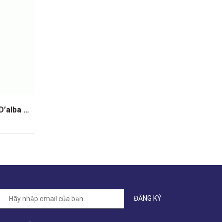
Rượu Vang Ý Vietti Dolcetto D’alba Tre Vigne