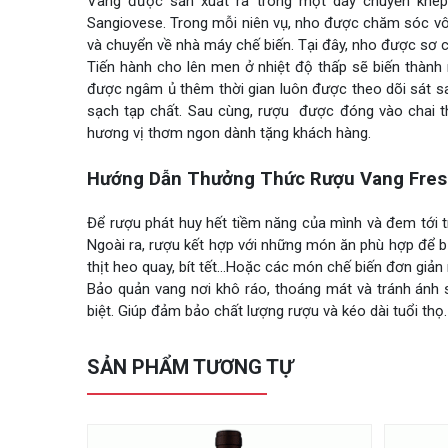
Vang được sản xuất ra trong một dây chuyền khép 
Sangiovese. Trong mỗi niên vụ, nho được chăm sóc vô 
và chuyển về nhà máy chế biến. Tại đây, nho được sơ 
Tiến hành cho lên men ở nhiệt độ thấp sẽ biến thành 
được ngâm ủ thêm thời gian luôn được theo dõi sát s
sạch tạp chất. Sau cùng, rượu được đóng vào chai th
hương vị thơm ngon dành tặng khách hàng.
Hướng Dẫn Thưởng Thức Rượu Vang Fres
Để rượu phát huy hết tiềm năng của mình và đem tới t
Ngoài ra, rượu kết hợp với những món ăn phù hợp để bữ
thịt heo quay, bít tết…Hoặc các món chế biến đơn giản n
Bảo quản vang nơi khô ráo, thoáng mát và tránh ánh 
biệt. Giúp đảm bảo chất lượng rượu và kéo dài tuổi thọ.
SẢN PHẨM TƯƠNG TỰ