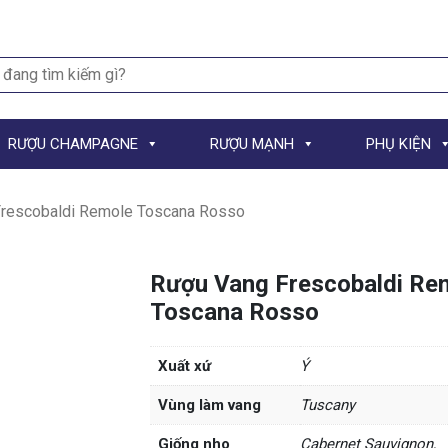
h
RƯỢU CHAMPAGNE
RƯỢU MẠNH
PHỤ KIỆN
rescobaldi Remole Toscana Rosso
Rượu Vang Frescobaldi Re
Toscana Rosso
Xuất xứ
Ý
Vùng làm vang
Tuscany
Giống nho
Cabernet Sauvignon,