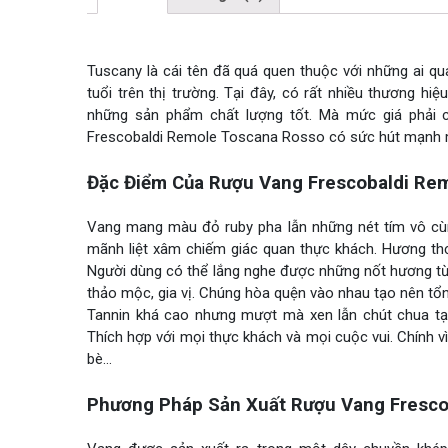
Tuscany là cái tên đã quá quen thuộc với những ai qu
tuổi trên thị trường. Tại đây, có rất nhiều thương hi
những sản phẩm chất lượng tốt. Mà mức giá phải c
Frescobaldi Remole Toscana Rosso có sức hút mạnh m
Đặc Điểm Của Rượu Vang Frescobaldi Re
Vang mang màu đỏ ruby pha lẫn những nét tím vô cù
mãnh liệt xâm chiếm giác quan thực khách. Hương th
Người dùng có thể lắng nghe được những nốt hương từ 
thảo mộc, gia vị. Chúng hòa quện vào nhau tạo nên tổ
Tannin khá cao nhưng mượt mà xen lẫn chút chua tạ
Thích hợp với mọi thực khách và mọi cuộc vui. Chính v
bè…
Phương Pháp Sản Xuất Rượu Vang Fresco