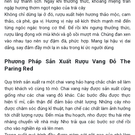
nên sự thanh lịch. Ngay khi thưởng thức, khoang miệng tràn
ngập hương thơm ngọt ngào của trái cây.
Không chỉ dừng lại ở đó, rượu xuất hiện hương thảo mộc, cam
thảo, cà phê, gia vị. Hương vị này sẽ kích thích mạnh mẽ đến
từng ngóc ngác trong cơ thể. Để rồi khi ngưng thưởng thức,
rượu lắng đọng với mùi khói và gỗ sồi mượt mà. Chúng đan xen
vào nhau tạo nên sự đậm đà, phức hợp. Mang lại hậu vị dai
dẳng, say đắm đầy mới lạ in sâu trong kí ức người dùng.
Phương Pháp Sản Xuất Rượu Vang Đỏ The
Paring Red
Quy trình sản xuất ra một chai vang hảo hạng chắc chắn sẽ làm
thực khách vô cùng tò mò. Chai vang này được sản xuất cũng
giống như các chai vang đỏ khác. Các bước đều được thực
hiện tỉ mỉ, cẩn thận để đảm bảo chât lượng. Những cây nho
được chăm sóc đúng kĩ thuật, hạn chế các chất làm ảnh hưởng
tới chất lượng rượu. Đến mùa thu hoạch, nho được thu hái nhẹ
nhàng chuyển về nhà máy. Nho trải qua các bước sơ chế rồi
cho vào nghiền ép và lên men.
Trong suốt quá trình đều được giám sát gắt gao của nhà làm