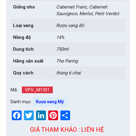
Giống nho
Cabernet Franc, Cabernet
Sauvignon, Merlot, Petit Verdot
Loại vang
Rượu vang đỏ
Nồng độ
14%
Dung tích
750ml
Hãng sản xuất
The Paring
Quy cách
thùng 6 chai
Mã:
VPV_M1301
Danh mục:
Rượu vang Mỹ
Facebook
Twitter
LinkedIn
Pinterest
Share
GIÁ THAM KHẢO : LIÊN HỆ