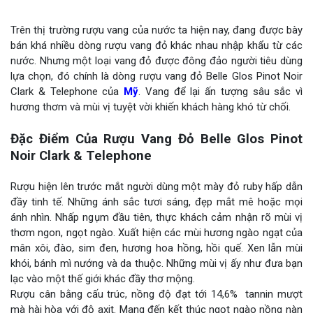
Trên thị trường rượu vang của nước ta hiện nay, đang được bày
bán khá nhiều dòng rượu vang đỏ khác nhau nhập khẩu từ các
nước. Nhưng một loại vang đỏ được đông đảo người tiêu dùng
lựa chọn, đó chính là dòng rượu vang đỏ Belle Glos Pinot Noir
Clark & Telephone của
Mỹ
.
Vang để lại ấn tượng sâu sắc vì
hương thơm và mùi vị tuyệt vời khiến khách hàng khó từ chối.
Đặc Điểm Của Rượu Vang Đỏ Belle Glos Pinot
Noir Clark & Telephone
Rượu hiện lên trước mắt người dùng một mày đỏ ruby hấp dẫn
đầy tinh tế. Những ánh sắc tươi sáng, đẹp mắt mê hoặc mọi
ánh nhìn. Nhấp ngụm đầu tiên, thực khách cảm nhận rõ mùi vị
thơm ngon, ngọt ngào. Xuất hiện các mùi hương ngào ngạt của
mân xôi, đào, sim đen, hương hoa hồng, hồi quế. Xen lẫn mùi
khói, bánh mì nướng và da thuộc. Những mùi vị ấy như đưa bạn
lạc vào một thế giới khác đầy thơ mộng.
Rượu cân bằng cấu trúc, nồng độ đạt tới 14,6% tannin mượt
mà hài hòa với độ axit. Mang đến kết thúc ngọt ngào nồng nàn