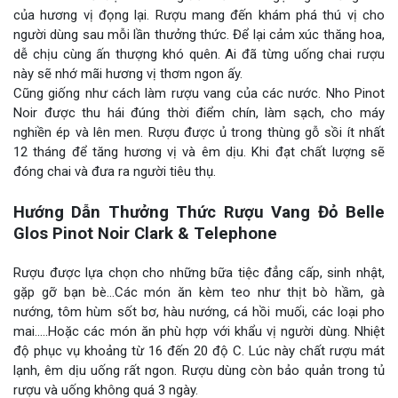
của hương vị đọng lại. Rượu mang đến khám phá thú vị cho
người dùng sau mỗi lần thưởng thức. Để lại cảm xúc thăng hoa,
dễ chịu cùng ấn thượng khó quên. Ai đã từng uống chai rượu
này sẽ nhớ mãi hương vị thơm ngon ấy.
Cũng giống như cách làm rượu vang của các nước. Nho Pinot
Noir được thu hái đúng thời điểm chín, làm sạch, cho máy
nghiền ép và lên men. Rượu được ủ trong thùng gỗ sồi ít nhất
12 tháng để tăng hương vị và êm dịu. Khi đạt chất lượng sẽ
đóng chai và đưa ra người tiêu thụ.
Hướng Dẫn Thưởng Thức Rượu Vang Đỏ Belle
Glos Pinot Noir Clark & Telephone
Rượu được lựa chọn cho những bữa tiệc đẳng cấp, sinh nhật,
gặp gỡ bạn bè…Các món ăn kèm teo như thịt bò hầm, gà
nướng, tôm hùm sốt bơ, hàu nướng, cá hồi muối, các loại pho
mai…..Hoặc các món ăn phù hợp với khẩu vị người dùng. Nhiệt
độ phục vụ khoảng từ 16 đến 20 độ C. Lúc này chất rượu mát
lạnh, êm dịu uống rất ngon. Rượu dùng còn bảo quản trong tủ
rượu và uống không quá 3 ngày.