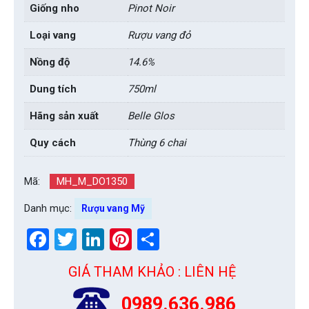
Giống nho
Pinot Noir
Loại vang
Rượu vang đỏ
Nồng độ
14.6%
Dung tích
750ml
Hãng sản xuất
Belle Glos
Quy cách
Thùng 6 chai
Mã:
MH_M_DO1350
Danh mục:
Rượu vang Mỹ
Facebook
Twitter
LinkedIn
Pinterest
Share
GIÁ THAM KHẢO : LIÊN HỆ
0989.636.986