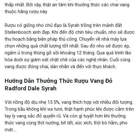
thấp nhất. Bởi vậy, thật an tâm khi thưởng thức các chai vang
thuộc hãng rượu này.
Rượu có giống nho chủ đạo là Syrah trồng trên mảnh đất
Stellenbosch xinh đẹp. Khi đến độ chín tiêu chuẩn, nho sẽ được
thu hoạch bằng biện pháp thủ công. Chuyển về nhà máy lựa
chọn những quả chất lượng tốt nhất. Sau đó nho sẽ được ép,
ngâm ủ trong thùng gỗ sồi khoảng 12 tháng. Qua quá trình lão
hóa dưới sự giám sát chặt chẽ của các nghệ nhân. Cuối cùng
vang được đóng chai, dán nhãn và đến với thực khách.
Hướng Dẫn Thưởng Thức Rượu Vang Đỏ
Radford Dale Syrah
Với nồng độ dịu nhẹ 13.5%, vang thích hợp với nhiều đối tượng.
Trong bầu không khí vui tươi, thật hạnh phúc khi được cầm trên
tay ly vang sắc đỏ quyến rũ. Và còn gì tuyệt hơn khi thưởng
thức vang cùng thịt nướng, bít tết, xúc xích, thịt bò hầm, pho
mát….