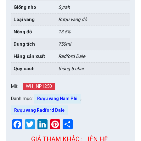
Giống nho
Syrah
Loại vang
Rượu vang đỏ
Nồng độ
13.5%
Dung tích
750ml
Hãng sản xuất
Radford Dale
Quy cách
thùng 6 chai
Mã:
WH_NP1250
Danh mục:
,
Rượu vang Nam Phi
Rượu vang Radford Dale
Facebook
Twitter
LinkedIn
Pinterest
Share
GIÁ THAM KHẢO : LIÊN HỆ