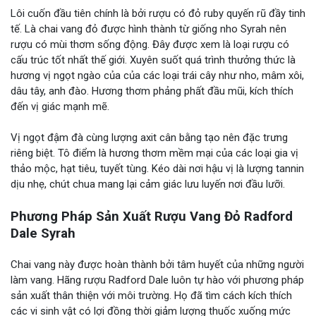
Lôi cuốn đầu tiên chính là bởi rượu có đỏ ruby quyến rũ đầy tinh
tế. Là chai vang đỏ được hình thành từ giống nho Syrah nên
rượu có mùi thơm sống động. Đây được xem là loại rượu có
cấu trúc tốt nhất thế giới. Xuyên suốt quá trình thưởng thức là
hương vị ngọt ngào của của các loại trái cây như nho, mâm xôi,
dâu tây, anh đào. Hương thơm phảng phất đầu mũi, kích thích
đến vị giác mạnh mẽ.
Vị ngọt đậm đà cùng lượng axit cân bằng tạo nên đặc trưng
riêng biệt. Tô điểm là hương thơm mềm mại của các loại gia vị
thảo mộc, hạt tiêu, tuyết tùng. Kéo dài nơi hậu vị là lượng tannin
dịu nhẹ, chút chua mang lại cảm giác lưu luyến nơi đầu lưỡi.
Phương Pháp Sản Xuất Rượu Vang Đỏ Radford
Dale Syrah
Chai vang này được hoàn thành bởi tâm huyết của những người
làm vang. Hãng rượu Radford Dale luôn tự hào với phương pháp
sản xuất thân thiện với môi trường. Họ đã tìm cách kích thích
các vi sinh vật có lợi đồng thời giảm lượng thuốc xuống mức