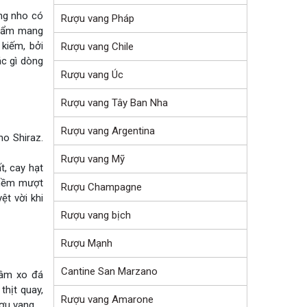
ống nho có
Rượu vang Pháp
phẩm mang
kiếm, bởi
Rượu vang Chile
ác gì dòng
Rượu vang Úc
Rượu vang Tây Ban Nha
Rượu vang Argentina
o Shiraz.
Rượu vang Mỹ
, cay hạt
 mềm mượt
Rượu Champagne
ệt vời khi
Rượu vang bịch
Rượu Mạnh
Cantine San Marzano
gâm xo đá
hịt quay,
Rượu vang Amarone
ợu vang.