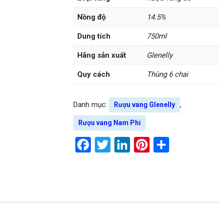
Nồng độ
14.5%
Dung tích
750ml
Hãng sản xuất
Glenelly
Quy cách
Thùng 6 chai
Danh mục:
,
Rượu vang Glenelly
Rượu vang Nam Phi
Facebook
Twitter
LinkedIn
Pinterest
Share