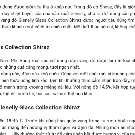
 đang được giới tiêu thụ ở khắp nơi. Trong đó có Shiraz, đây là gi
ầy nhiệt huyết của nhà sản xuất Glenelly, cho ra đời dòng sản 
ang đỏ Glenelly Glass Collection Shiraz được người tiêu dùng tìm 
a thực khách một cách tự nhiên nhất. Một kết thúc bền bỉ, không kh
s Collection Shiraz
Nam Phi. Vùng xuất sắc với dòng rượu vang đỏ được làm từ loại nh
ọc những quả căng mọng, tươi ngon nhất.
ng nàn, đậm sâu khó quên. Cùng với một chút mùi vị khoáng chất
ạo nên thức uống tinh xảo. Đến khi thưởng thức cảm nhận tròn đầy,
 mạnh trong khoang miệng dài lâu. Với nồng độ 14,5%, kết hợp tuy
thịt dê, sườn bò, hải sản, salami, thịt hun khói…..
nelly Glass Collection Shiraz
đến 18 độ C. Trước khi dùng bảo quản vang trong tủ rượu hoặc n
n ăn mang đến hương vị thơm ngon và đậm đà. Những món ăn như t
lat…. .Hãy thưởng thức từ từ để cảm nhận hết được hương vị của rư