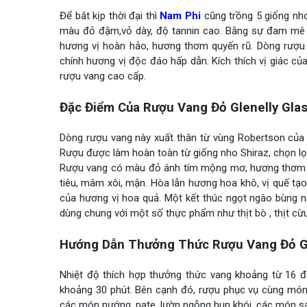
Để bắt kịp thời đại thì
Nam Phi
cũng trồng 5 giống nho
màu đỏ đậm,vỏ dày, độ tannin cao. Bằng sự đam mê đ
hương vị hoàn hảo, hương thơm quyến rũ. Dòng rượu v
chính hương vị độc đáo hấp dẫn. Kích thích vị giác củ
rượu vang cao cấp.
Đặc Điểm Của Rượu Vang Đỏ Glenelly Glas
Dòng rượu vang này xuất thân từ vùng Robertson của 
Rượu được làm hoàn toàn từ giống nho Shiraz, chọn l
Rượu vang có màu đỏ ánh tím mộng mơ, hương thơm nồ
tiêu, mâm xôi, mận. Hòa lẫn hương hoa khô, vị quế t
của hương vị hoa quả. Một kết thúc ngọt ngào bùng nổ
dùng chung với một số thực phẩm như thịt bò , thịt cừu, 
Hướng Dẫn Thưởng Thức Rượu Vang Đỏ Gle
Nhiệt độ thích hợp thưởng thức vang khoảng từ 16 
khoảng 30 phút. Bên cạnh đó, rượu phục vụ cùng mó
các món nướng, pate, lườn ngỗng hun khói, các món sa