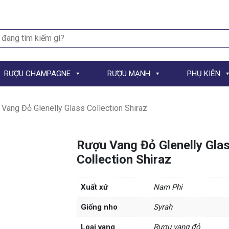
h
RƯỢU CHAMPAGNE
RƯỢU MẠNH
PHỤ KIỆN
Vang Đỏ Glenelly Glass Collection Shiraz
Rượu Vang Đỏ Glenelly Gla
Collection Shiraz
Xuất xứ
Nam Phi
Giống nho
Syrah
Loại vang
Rượu vang đỏ