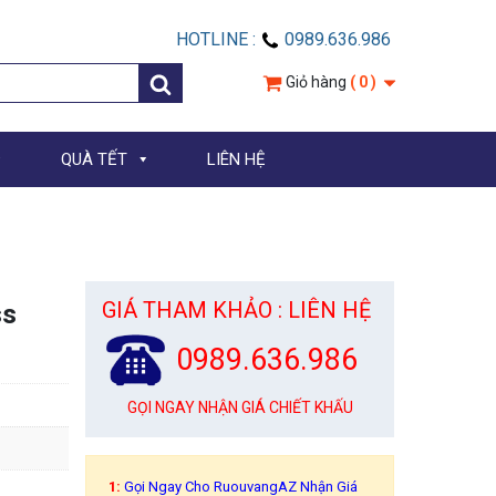
HOTLINE :
0989.636.986
Giỏ hàng
( 0 )
QUÀ TẾT
LIÊN HỆ
GIÁ THAM KHẢO : LIÊN HỆ
ss
0989.636.986
GỌI NGAY NHẬN GIÁ CHIẾT KHẤU
1:
Gọi Ngay Cho RuouvangAZ Nhận Giá