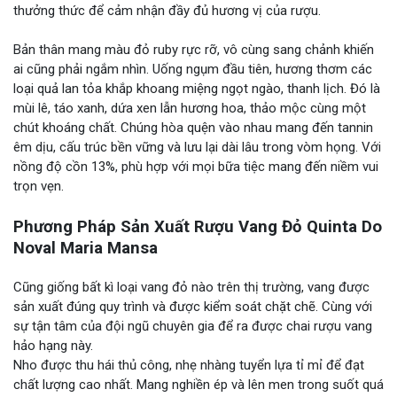
thưởng thức để cảm nhận đầy đủ hương vị của rượu.
Bản thân mang màu đỏ ruby rực rỡ, vô cùng sang chảnh khiến
ai cũng phải ngắm nhìn. Uống ngụm đầu tiên, hương thơm các
loại quả lan tỏa khắp khoang miệng ngọt ngào, thanh lịch. Đó là
mùi lê, táo xanh, dứa xen lẫn hương hoa, thảo mộc cùng một
chút khoáng chất. Chúng hòa quện vào nhau mang đến tannin
êm dịu, cấu trúc bền vững và lưu lại dài lâu trong vòm họng. Với
nồng độ cồn 13%, phù hợp với mọi bữa tiệc mang đến niềm vui
trọn vẹn.
Phương Pháp Sản Xuất Rượu Vang Đỏ Quinta Do
Noval Maria Mansa
Cũng giống bất kì loại vang đỏ nào trên thị trường, vang được
sản xuất đúng quy trình và được kiểm soát chặt chẽ. Cùng với
sự tận tâm của đội ngũ chuyên gia để ra được chai rượu vang
hảo hạng này.
Nho được thu hái thủ công, nhẹ nhàng tuyển lựa tỉ mỉ để đạt
chất lượng cao nhất. Mang nghiền ép và lên men trong suốt quá