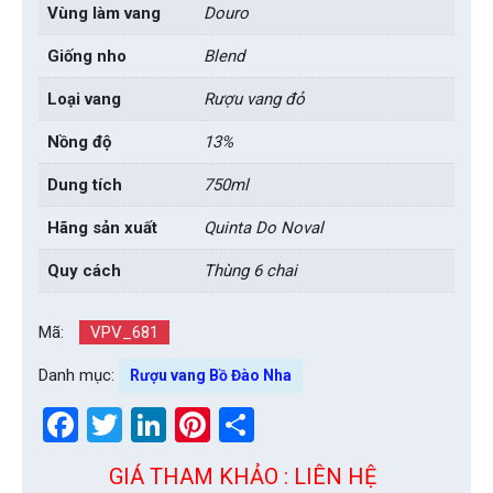
Vùng làm vang
Douro
Giống nho
Blend
Loại vang
Rượu vang đỏ
Nồng độ
13%
Dung tích
750ml
Hãng sản xuất
Quinta Do Noval
Quy cách
Thùng 6 chai
Mã:
VPV_681
Danh mục:
Rượu vang Bồ Đào Nha
Facebook
Twitter
LinkedIn
Pinterest
Share
GIÁ THAM KHẢO : LIÊN HỆ