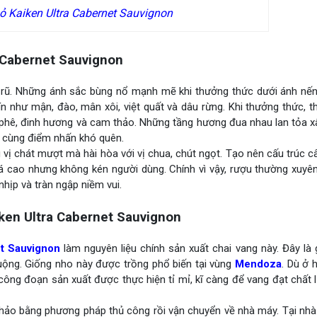
 Kaiken Ultra Cabernet Sauvignon
 Cabernet Sauvignon
rũ. Những ánh sắc bùng nổ mạnh mẽ khi thưởng thức dưới ánh nến l
n như mận, đào, mân xôi, việt quất và dâu rừng. Khi thưởng thức, 
 phê, đinh hương và cam thảo. Những tầng hương đua nhau lan tỏa 
i cùng điểm nhấn khó quên.
ị chát mượt mà hài hòa với vị chua, chút ngọt. Tạo nên cấu trúc c
á cao nhưng không kén người dùng. Chính vì vậy, rượu thường xuyê
nhịp và tràn ngập niềm vui.
en Ultra Cabernet Sauvignon
t Sauvignon
làm nguyên liệu chính sản xuất chai vang này. Đây là
huộng. Giống nho này được trồng phổ biến tại vùng
Mendoza
. Dù ở 
ông đoạn sản xuất được thực hiện tỉ mỉ, kĩ càng để vang đạt chất
hảo bằng phương pháp thủ công rồi vận chuyển về nhà máy. Tại nhà