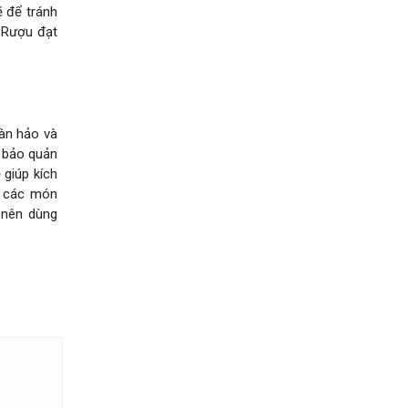
ẽ để tránh
 Rượu đạt
àn hảo và
n bảo quản
 giúp kích
, các món
à nên dùng