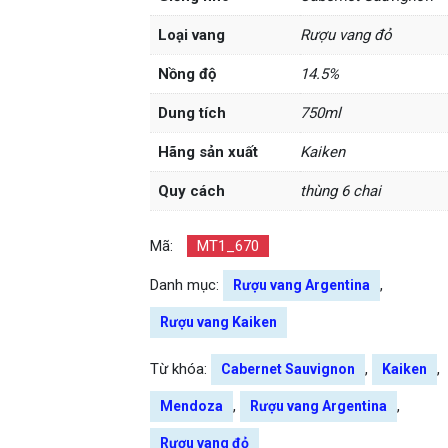
Loại vang
Rượu vang đỏ
Nồng độ
14.5%
Dung tích
750ml
Hãng sản xuất
Kaiken
Quy cách
thùng 6 chai
Mã:
MT1_670
Danh mục:
,
Rượu vang Argentina
Rượu vang Kaiken
Từ khóa:
,
,
Cabernet Sauvignon
Kaiken
,
,
Mendoza
Rượu vang Argentina
Rượu vang đỏ