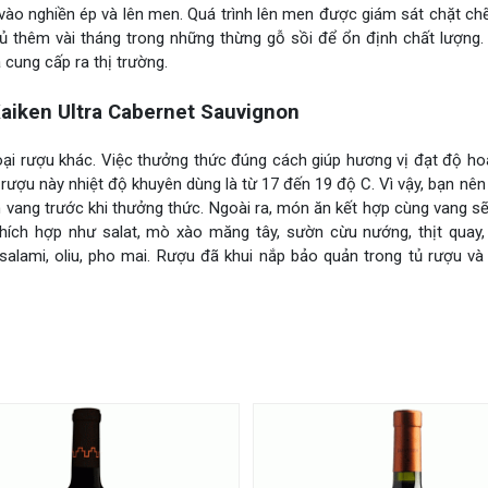
vào nghiền ép và lên men. Quá trình lên men được giám sát chặt ch
ủ thêm vài tháng trong những thừng gỗ sồi để ổn định chất lượng.
 cung cấp ra thị trường.
iken Ultra Cabernet Sauvignon
oại rượu khác. Việc thưởng thức đúng cách giúp hương vị đạt độ ho
ượu này nhiệt độ khuyên dùng là từ 17 đến 19 độ C. Vì vậy, bạn nê
vang trước khi thưởng thức. Ngoài ra, món ăn kết hợp cùng vang sẽ
hích hợp như salat, mò xào măng tây, sườn cừu nướng, thịt quay
salami, oliu, pho mai. Rượu đã khui nắp bảo quản trong tủ rượu v