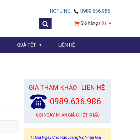
HOTLINE :
0989.636.986
Giỏ hàng
( 0 )
QUÀ TẾT
LIÊN HỆ
GIÁ THAM KHẢO : LIÊN HỆ
0989.636.986
GỌI NGAY NHẬN GIÁ CHIẾT KHẤU
1:
Gọi Ngay Cho RuouvangAZ Nhận Giá