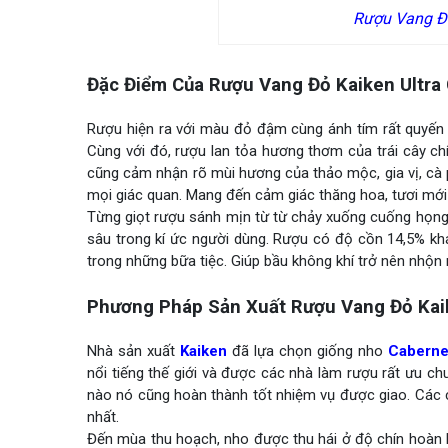
Rượu Vang Đỏ
Đặc Điểm Của Rượu Vang Đỏ Kaiken Ultra
Rượu hiện ra với màu đỏ đậm cùng ánh tím rất quyến 
Cùng với đó, rượu lan tỏa hương thơm của trái cây chí
cũng cảm nhận rõ mùi hương của thảo mộc, gia vị, cà
mọi giác quan. Mang đến cảm giác thăng hoa, tươi mớ
Từng giọt rượu sánh mịn từ từ chảy xuống cuống họng v
sâu trong kí ức người dùng. Rượu có độ cồn 14,5% kh
trong những bữa tiệc. Giúp bầu không khí trở nên nhộn 
Phương Pháp Sản Xuất Rượu Vang Đỏ Kaik
Nhà sản xuất
Kaiken
đã lựa chọn giống nho
Caberne
nổi tiếng thế giới và được các nhà làm rượu rất ưu c
nào nó cũng hoàn thành tốt nhiệm vụ được giao. Các c
nhất.
Đến mùa thu hoạch, nho được thu hái ở độ chín hoàn 