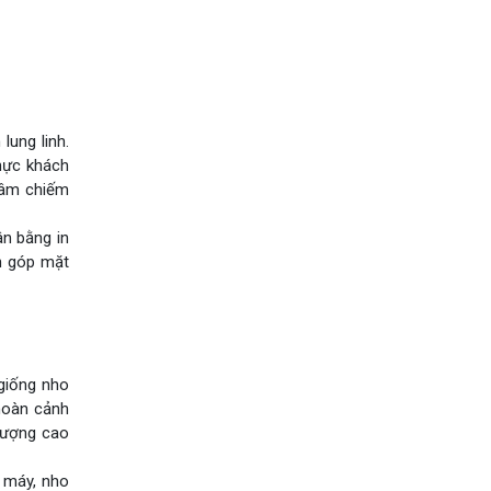
ung linh.
thực khách
xâm chiếm
ân bằng in
n góp mặt
 giống nho
hoàn cảnh
 lượng cao
 máy, nho