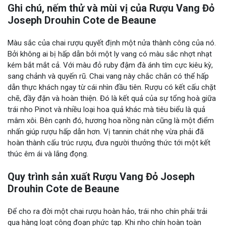
Ghi chú, nếm thử và mùi vị của Rượu Vang Đỏ
Joseph Drouhin Cote de Beaune
Màu sắc của chai rượu quyết định một nửa thành công của nó.
Bởi không ai bị hấp dẫn bởi một ly vang có màu sắc nhợt nhạt
kém bắt mắt cả. Với màu đỏ ruby đậm đà ánh tím cực kiêu kỳ,
sang chảnh và quyến rũ. Chai vang này chắc chắn có thể hấp
dẫn thực khách ngay từ cái nhìn đầu tiên. Rượu có kết cấu chặt
chẽ, đầy đặn và hoàn thiện. Đó là kết quả của sự tổng hoà giữa
trái nho Pinot và nhiều loại hoa quả khác mà tiêu biểu là quả
mâm xôi. Bên cạnh đó, hương hoa nồng nàn cũng là một điểm
nhấn giúp rượu hấp dẫn hơn. Vị tannin chát nhẹ vừa phải đã
hoàn thành cấu trúc rượu, đưa người thưởng thức tới một kết
thúc êm ái và lắng đọng.
Quy trình sản xuất Rượu Vang Đỏ Joseph
Drouhin Cote de Beaune
Để cho ra đời một chai rượu hoàn hảo, trái nho chín phải trải
qua hàng loạt công đoạn phức tạp. Khi nho chín hoàn toàn