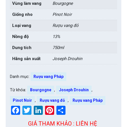
Vùng làm vang
Bourgogne
Giống nho
Pinot Noir
Loại vang
Rượu vang đỏ
Nồng độ
13%
Dung tích
750ml
Hãng sản xuất
Joseph Drouhin
Danh mục:
Rượu vang Pháp
Từ khóa:
,
,
Bourgogne
Joseph Drouhin
,
,
Pinot Noir
Rượu vang đỏ
Rượu vang Pháp
Facebook
Twitter
LinkedIn
Pinterest
Share
GIÁ THAM KHẢO : LIÊN HỆ