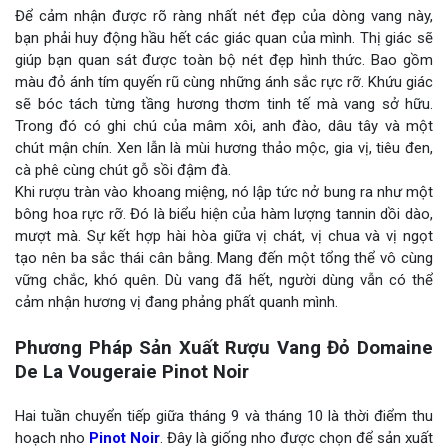
Để cảm nhận được rõ ràng nhất nét đẹp của dòng vang này,
bạn phải huy động hầu hết các giác quan của mình. Thị giác sẽ
giúp bạn quan sát được toàn bộ nét đẹp hình thức. Bao gồm
màu đỏ ánh tím quyến rũ cùng những ánh sắc rực rỡ. Khứu giác
sẽ bóc tách từng tầng hương thơm tinh tế mà vang sở hữu.
Trong đó có ghi chú của mâm xôi, anh đào, dâu tây và một
chút mận chín. Xen lẫn là mùi hương thảo mộc, gia vị, tiêu đen,
cà phê cùng chút gỗ sồi đậm đà.
Khi rượu tràn vào khoang miệng, nó lập tức nở bung ra như một
bông hoa rực rỡ. Đó là biểu hiện của hàm lượng tannin dồi dào,
mượt mà. Sự kết hợp hài hòa giữa vị chát, vị chua và vị ngọt
tạo nên ba sắc thái cân bằng. Mang đến một tổng thể vô cùng
vững chắc, khó quên. Dù vang đã hết, người dùng vẫn có thể
cảm nhận hương vị đang phảng phất quanh mình.
Phương Pháp Sản Xuất Rượu Vang Đỏ Domaine
De La Vougeraie Pinot Noir
Hai tuần chuyển tiếp giữa tháng 9 và tháng 10 là thời điểm thu
hoạch nho
Pinot Noir
. Đây là giống nho được chọn để sản xuất