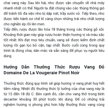
chai vang này. Sau khi hái, nho được vận chuyển về nhà máy
nhanh nhất có thể. Người ta đặt chúng vào các thùng thông gió
để tránh tối đa việc nho bị dập nát, trầy xước vỏ. Tiếp theo, nho
được tiến hành sơ chế kĩ càng chọn những trái nho chất lượng
cho nghiền ép rồi lên men.
Tiếp đến, rượu được lão hóa 18 tháng trong các thùng gỗ sồi.
Khoảng thời gian này giúp rượu hoàn thiện hương vị và màu sắc
tốt nhất. Khi đạt mọi tiêu chuẩn, vang sẽ được kiểm định chất
lượng rồi gạn lọc bỏ cặn, tạp chất. Bước cuối cùng trong quy
trình là đóng chai, dán mác và sẵn sàng để phục vụ người tiêu
dùng.
Hướng Dẫn Thưởng Thức Rượu Vang Đỏ
Domaine De La Vougeraie Pinot Noir
Thưởng thức đúng quy trình sẽ giúp hương vị vang phát huy hết
tiềm năng. Nhiệt độ thưởng thức lý tưởng của chai vang này là
từ 15 đến 18 độ C. Bên cạnh đó, cần cho vang thở trong bình
decanter khoảng 30 phút trước khi dùng. Để có những trải
nghiệm hương vị phong phú hơn hãy thưởng thức vang cùng