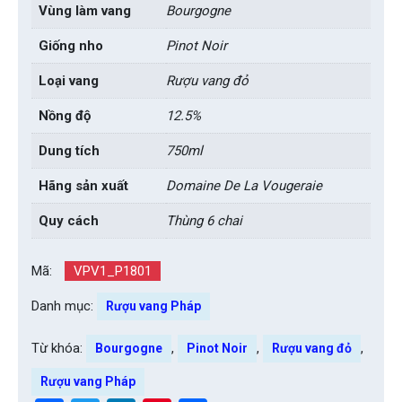
Vùng làm vang
Bourgogne
Giống nho
Pinot Noir
Loại vang
Rượu vang đỏ
Nồng độ
12.5%
Dung tích
750ml
Hãng sản xuất
Domaine De La Vougeraie
Quy cách
Thùng 6 chai
Mã:
VPV1_P1801
Danh mục:
Rượu vang Pháp
Từ khóa:
,
,
,
Bourgogne
Pinot Noir
Rượu vang đỏ
Rượu vang Pháp