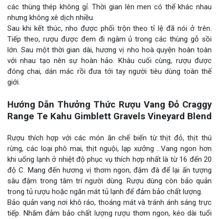
các thùng thép không gỉ. Thời gian lên men có thể khác nhau
nhưng không xê dịch nhiều.
Sau khi kết thúc, nho được phối trộn theo tỉ lệ đã nói ở trên.
Tiếp theo, rượu được đem đi ngâm ủ trong các thùng gỗ sồi
lớn. Sau một thời gian dài, hương vị nho hoà quyện hoàn toàn
với nhau tạo nên sự hoàn hảo. Khâu cuối cùng, rượu được
đóng chai, dán mác rồi đưa tới tay người tiêu dùng toàn thế
giới.
Hướng Dẫn Thưởng Thức Rượu Vang Đỏ Craggy
Range Te Kahu Gimblett Gravels Vineyard Blend
Rượu thích hợp với các món ăn chế biến từ thịt đỏ, thịt thú
rừng, các loại phô mai, thịt nguội, lạp xưởng …Vang ngon hơn
khi uống lạnh ở nhiệt độ phục vụ thích hợp nhất là từ 16 đến 20
độ C. Mang đến hương vị thơm ngon, đậm đà để lại ấn tượng
sâu đậm trong tâm trí người dùng. Rượu dùng còn bảo quản
trong tủ rượu hoặc ngăn mát tủ lạnh để đảm bảo chất lượng.
Bảo quản vang nơi khô ráo, thoáng mát và tránh ánh sáng trực
tiếp. Nhằm đảm bảo chất lượng rượu thơm ngon, kéo dài tuổi