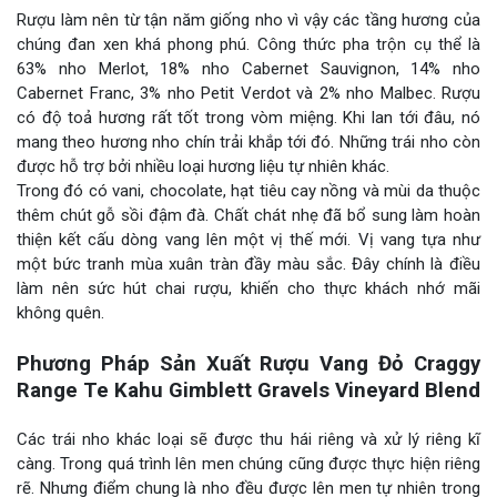
Rượu làm nên từ tận năm giống nho vì vậy các tầng hương của
chúng đan xen khá phong phú. Công thức pha trộn cụ thể là
63% nho Merlot, 18% nho Cabernet Sauvignon, 14% nho
Cabernet Franc, 3% nho Petit Verdot và 2% nho Malbec. Rượu
có độ toả hương rất tốt trong vòm miệng. Khi lan tới đâu, nó
mang theo hương nho chín trải khắp tới đó. Những trái nho còn
được hỗ trợ bởi nhiều loại hương liệu tự nhiên khác.
Trong đó có vani, chocolate, hạt tiêu cay nồng và mùi da thuộc
thêm chút gỗ sồi đậm đà. Chất chát nhẹ đã bổ sung làm hoàn
thiện kết cấu dòng vang lên một vị thế mới. Vị vang tựa như
một bức tranh mùa xuân tràn đầy màu sắc. Đây chính là điều
làm nên sức hút chai rượu, khiến cho thực khách nhớ mãi
không quên.
Phương Pháp Sản Xuất Rượu Vang Đỏ Craggy
Range Te Kahu Gimblett Gravels Vineyard Blend
Các trái nho khác loại sẽ được thu hái riêng và xử lý riêng kĩ
càng. Trong quá trình lên men chúng cũng được thực hiện riêng
rẽ. Nhưng điểm chung là nho đều được lên men tự nhiên trong