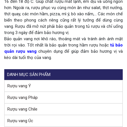
16 đến 18 độ C. Giúp chất rượu mát lạnh, êm dịu và uống ngon
hơn. Ngoài ra, rượu phục vụ cùng món ăn như salat, thịt nướng,
thịt quay, các món hầm, pizza, mì ý, bò xào nấm,… Các món chế
biến theo phong cách riêng cũng rất lý tưởng để dùng cùng
vang. Rượu đã mở nút phải bảo quản trong tủ rượu và chỉ uống
trong 3 ngày để đảm bảo hương vị.
Bảo quản vang nơi khô ráo, thoáng mát và tránh ánh ánh mặt
trời rọi vào. Tốt nhất là bảo quản trong hầm rượu hoặc
tủ bảo
quản rượu vang
chuyên dụng để giúp đảm bảo hương vị và
kéo dài tuổi thọ của vang.
DANH MỤC SẢN PHẨM
Rượu vang Ý
Rượu vang Pháp
Rượu vang Chile
Rượu vang Úc