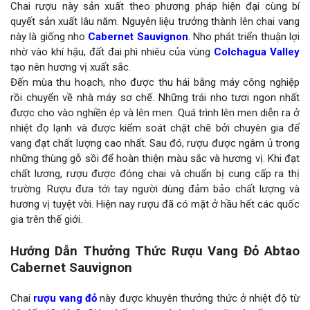
Chai rượu này sản xuất theo phương pháp hiện đại cùng bí
quyết sản xuất lâu năm. Nguyên liệu trưởng thành lên chai vang
này là giống nho
Cabernet Sauvignon
. Nho phát triển thuận lợi
nhờ vào khí hậu, đất đai phì nhiêu của vùng
Colchagua Valley
tạo nên hương vị xuất sắc.
Đến mùa thu hoạch, nho được thu hái bằng máy công nghiệp
rồi chuyển về nhà máy sơ chế. Những trái nho tươi ngon nhất
được cho vào nghiền ép và lên men. Quá trình lên men diễn ra ở
nhiệt đọ lạnh và được kiểm soát chặt chẽ bởi chuyên gia để
vang đạt chất lượng cao nhất. Sau đó, rượu được ngâm ủ trong
những thùng gỗ sồi để hoàn thiện màu sắc và hương vị. Khi đạt
chất lương, rượu được đóng chai và chuẩn bị cung cấp ra thị
trường. Rượu đưa tới tay người dùng đảm bảo chất lượng và
hương vị tuyệt vời. Hiện nay rượu đã có mặt ở hầu hết các quốc
gia trên thế giới.
Hướng Dẫn Thưởng Thức Rượu Vang Đỏ Abtao
Cabernet Sauvignon
Chai
rượu vang đỏ
này được khuyên thưởng thức ở nhiệt độ từ