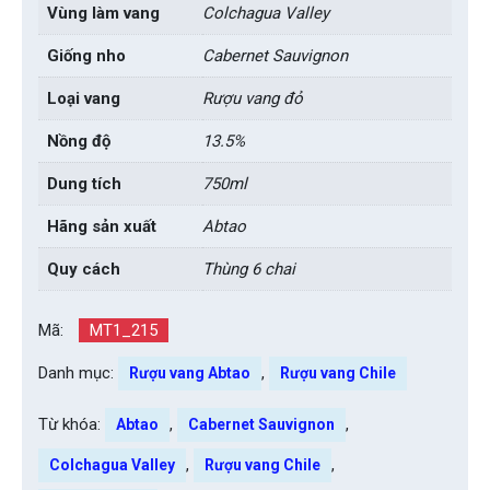
Vùng làm vang
Colchagua Valley
Giống nho
Cabernet Sauvignon
Loại vang
Rượu vang đỏ
Nồng độ
13.5%
Dung tích
750ml
Hãng sản xuất
Abtao
Quy cách
Thùng 6 chai
Mã:
MT1_215
Danh mục:
,
Rượu vang Abtao
Rượu vang Chile
Từ khóa:
,
,
Abtao
Cabernet Sauvignon
,
,
Colchagua Valley
Rượu vang Chile