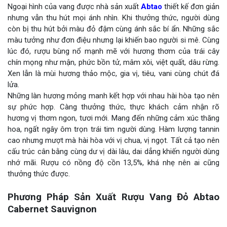
Ngoại hình của vang được nhà sản xuất
Abtao
thiết kế đơn giản
nhưng vẫn thu hút mọi ánh nhìn. Khi thưởng thức, người dùng
còn bị thu hút bởi màu đỏ đậm cùng ánh sắc bí ẩn. Những sắc
màu tưởng như đơn điệu nhưng lại khiến bao người si mê. Cùng
lúc đó, rượu bùng nổ mạnh mẽ với hương thơm của trái cây
chín mọng như mận, phức bồn tử, mâm xôi, việt quất, dâu rừng.
Xen lẫn là mùi hương thảo mộc, gia vị, tiêu, vani cùng chút đá
lửa.
Những làn hương mỏng manh kết hợp với nhau hài hòa tạo nên
sự phức hợp. Càng thưởng thức, thực khách cảm nhận rõ
hương vị thơm ngon, tươi mới. Mang đến những cảm xúc thăng
hoa, ngất ngây ôm trọn trái tim người dùng. Hàm lượng tannin
cao nhưng mượt mà hài hòa với vị chua, vị ngọt. Tất cả tạo nên
cấu trúc cân bằng cùng dư vị dài lâu, dai dẳng khiến người dùng
nhớ mãi. Rượu có nồng độ cồn 13,5%, khá nhẹ nên ai cũng
thưởng thức được.
Phương Pháp Sản Xuất Rượu Vang Đỏ Abtao
Cabernet Sauvignon