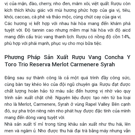
vị của mận, đào, cherry, nho đen, mâm xôi, việt quất. Rượu còn
kích thích khứu giác với mùi hương phức hợp của gia vị, tiêu,
khói, caccao, cà phê và thảo mộc, cùng chút cay của gia vị.
Các hương vị kết hợp với nhau hài hòa mang đến khám phá
tuyệt vời. Độ tannin cao nhưng mềm mại hài hòa với độ aicd
mang đến cấu trúc vang thanh lịch. Rượu có nồng độ cồn 14%,
phù hợp với phái mạnh, phục vụ cho mọi bữa tiệc.
Phương Pháp Sản Xuất Rượu Vang Concha Y
Toro Trio Reserva Merlot Carmenere Syrah
Đằng sau sự thành công là cả một quá trình đầy công sức,
cùng bàn tay khéo léo của đội ngũ chuyên gia. Rượu đạt được
chất lượng hoàn hảo từ màu sắc đến hương vị nhờ vào quy
trình sản xuất chặt chẽ. Nguyên liệu được tạo nên từ ba loại
nho là Merlot, Carmenere, Syrah ở vùng Rapel Valley. Bên cạnh
đó, sự pha trộn riêng nên nho phát huy được đặc tính của mình
mang đến dòng vang tuyệt vời.
Nhà sản xuất tỉ mỉ trong từng khâu sản xuất như thu hái, lên
men và ngâm ủ. Nho được thu hái đại trà bằng máy nhưng vẫn