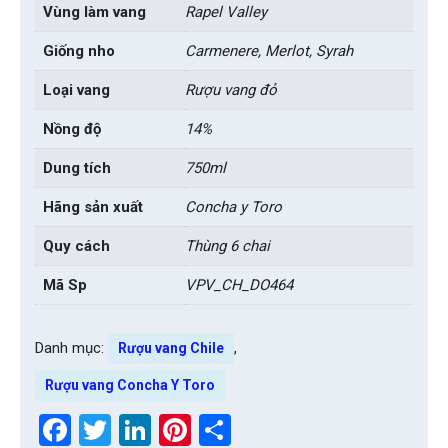
Vùng làm vang
Rapel Valley
Giống nho
Carmenere, Merlot, Syrah
Loại vang
Rượu vang đỏ
Nồng độ
14%
Dung tích
750ml
Hãng sản xuất
Concha y Toro
Quy cách
Thùng 6 chai
Mã Sp
VPV_CH_DO464
Danh mục:
,
Rượu vang Chile
Rượu vang Concha Y Toro
Facebook
Twitter
LinkedIn
Pinterest
Share