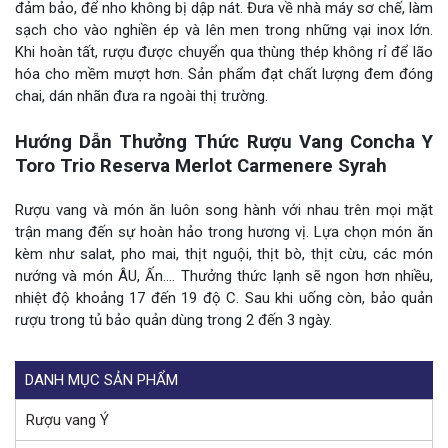
đảm bảo, để nho không bị dập nát. Đưa về nhà máy sơ chế, làm
sạch cho vào nghiền ép và lên men trong những vại inox lớn.
Khi hoàn tất, rượu được chuyển qua thùng thép không rỉ để lão
hóa cho mềm mượt hơn. Sản phẩm đạt chất lượng đem đóng
chai, dán nhãn đưa ra ngoài thị trường.
Hướng Dẫn Thưởng Thức Rượu Vang Concha Y
Toro Trio Reserva Merlot Carmenere Syrah
Rượu vang và món ăn luôn song hành với nhau trên mọi mặt
trận mang đến sự hoàn hảo trong hương vị. Lựa chọn món ăn
kèm như salat, pho mai, thịt nguội, thịt bò, thịt cừu, các món
nướng và món ÂU, Ấn…. Thưởng thức lạnh sẽ ngon hơn nhiều,
nhiệt độ khoảng 17 đến 19 độ C. Sau khi uống còn, bảo quản
rượu trong tủ bảo quản dùng trong 2 đến 3 ngày.
DANH MỤC SẢN PHẨM
Rượu vang Ý