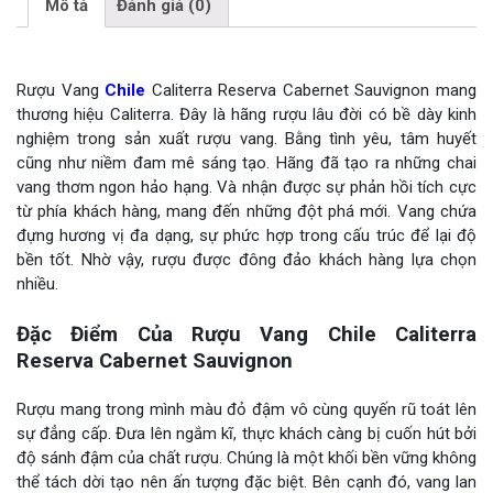
Mô tả
Đánh giá (0)
Rượu Vang
Chile
Caliterra Reserva Cabernet Sauvignon mang
thương hiệu Caliterra. Đây là hãng rượu lâu đời có bề dày kinh
nghiệm trong sản xuất rượu vang. Bằng tình yêu, tâm huyết
cũng như niềm đam mê sáng tạo. Hãng đã tạo ra những chai
vang thơm ngon hảo hạng. Và nhận được sự phản hồi tích cực
từ phía khách hàng, mang đến những đột phá mới. Vang chứa
đựng hương vị đa dạng, sự phức hợp trong cấu trúc để lại độ
bền tốt. Nhờ vậy, rượu được đông đảo khách hàng lựa chọn
nhiều.
Đặc Điểm Của Rượu Vang Chile Caliterra
Reserva Cabernet Sauvignon
Rượu mang trong mình màu đỏ đậm vô cùng quyến rũ toát lên
sự đẳng cấp. Đưa lên ngắm kĩ, thực khách càng bị cuốn hút bởi
độ sánh đậm của chất rượu. Chúng là một khối bền vững không
thể tách dời tạo nên ấn tượng đặc biệt. Bên cạnh đó, vang lan