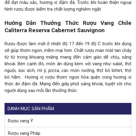
để đạt màu sắc, hương vị đậm đà. Trước khi hoàn thiện ngoại
hình rượu được kiểm tra chất lượng nghiêm ngặt.
Hướng Dẫn Thưởng Thức Rượu Vang Chile
Caliterra Reserva Cabernet Sauvignon
Rượu được làm mát ở nhiệt độ 17 đến 19 độ C trước khi dùng
sẽ giúp thơm ngon, mềm mại hơn. Chất rượu man mát tan chảy
từ từ trong khoang miệng mang đến cảm giác dễ chịu, sảng
khoái. Bên cạnh đó, món ăn dùng kèm với vang như salat, thịt
nguội, xúc xích, mì ý, pizza, các món nướng, thịt bò bittet, thịt
bò hầm… Hương vị rượu thơm ngon hòa quện cùng hương vị
thức ăn đậm đà. Mang đến giây phút sảng khoái, tuyệt vời cho
người dùng sau mỗi lần thưởng thức.
DANH MỤC SẢN PHẨM
Rượu vang Ý
Rượu vang Pháp