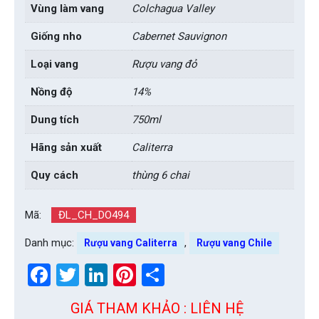
Vùng làm vang
Colchagua Valley
Giống nho
Cabernet Sauvignon
Loại vang
Rượu vang đỏ
Nồng độ
14%
Dung tích
750ml
Hãng sản xuất
Caliterra
Quy cách
thùng 6 chai
Mã:
ĐL_CH_DO494
Danh mục:
,
Rượu vang Caliterra
Rượu vang Chile
Facebook
Twitter
LinkedIn
Pinterest
Share
GIÁ THAM KHẢO : LIÊN HỆ