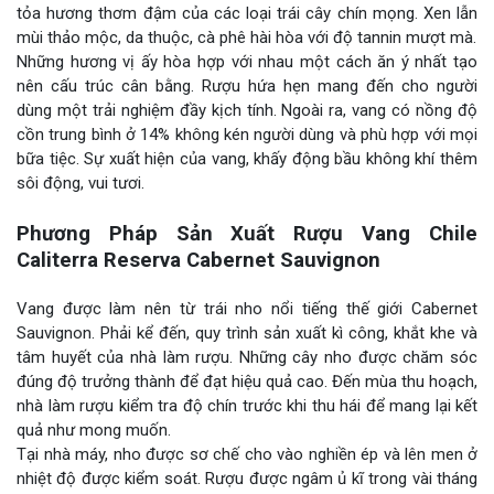
tỏa hương thơm đậm của các loại trái cây chín mọng. Xen lẫn
mùi thảo mộc, da thuộc, cà phê hài hòa với độ tannin mượt mà.
Những hương vị ấy hòa hợp với nhau một cách ăn ý nhất tạo
nên cấu trúc cân bằng. Rượu hứa hẹn mang đến cho người
dùng một trải nghiệm đầy kịch tính. Ngoài ra, vang có nồng độ
cồn trung bình ở 14% không kén người dùng và phù hợp với mọi
bữa tiệc. Sự xuất hiện của vang, khấy động bầu không khí thêm
sôi động, vui tươi.
Phương Pháp Sản Xuất Rượu Vang Chile
Caliterra Reserva Cabernet Sauvignon
Vang được làm nên từ trái nho nổi tiếng thế giới Cabernet
Sauvignon. Phải kể đến, quy trình sản xuất kì công, khắt khe và
tâm huyết của nhà làm rượu. Những cây nho được chăm sóc
đúng độ trưởng thành để đạt hiệu quả cao. Đến mùa thu hoạch,
nhà làm rượu kiểm tra độ chín trước khi thu hái để mang lại kết
quả như mong muốn.
Tại nhà máy, nho được sơ chế cho vào nghiền ép và lên men ở
nhiệt độ được kiểm soát. Rượu được ngâm ủ kĩ trong vài tháng