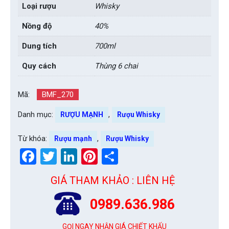
Loại rượu
Whisky
Nồng độ
40%
Dung tích
700ml
Quy cách
Thùng 6 chai
Mã:
BMF_270
Danh mục:
,
RƯỢU MẠNH
Rượu Whisky
Từ khóa:
,
Rượu mạnh
Rượu Whisky
Facebook
Twitter
LinkedIn
Pinterest
Share
GIÁ THAM KHẢO : LIÊN HỆ
0989.636.986
GỌI NGAY NHẬN GIÁ CHIẾT KHẤU