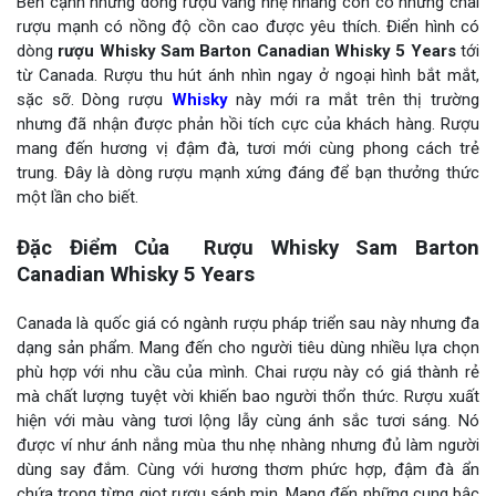
Bên cạnh những dòng rượu vang nhẹ nhàng còn có những chai
rượu mạnh có nồng độ cồn cao được yêu thích. Điển hình có
dòng
rượu Whisky Sam Barton Canadian Whisky 5 Years
tới
từ Canada. Rượu thu hút ánh nhìn ngay ở ngoại hình bắt mắt,
sặc sỡ. Dòng rượu
Whisky
này mới ra mắt trên thị trường
nhưng đã nhận được phản hồi tích cực của khách hàng. Rượu
mang đến hương vị đậm đà, tươi mới cùng phong cách trẻ
trung. Đây là dòng rượu mạnh xứng đáng để bạn thưởng thức
một lần cho biết.
Đặc Điểm Của Rượu Whisky Sam Barton
Canadian Whisky 5 Years
Canada là quốc giá có ngành rượu pháp triển sau này nhưng đa
dạng sản phẩm. Mang đến cho người tiêu dùng nhiều lựa chọn
phù hợp với nhu cầu của mình. Chai rượu này có giá thành rẻ
mà chất lượng tuyệt vời khiến bao người thổn thức. Rượu xuất
hiện với màu vàng tươi lộng lẫy cùng ánh sắc tươi sáng. Nó
được ví như ánh nắng mùa thu nhẹ nhàng nhưng đủ làm người
dùng say đắm. Cùng với hương thơm phức hợp, đậm đà ẩn
chứa trong từng giọt rượu sánh mịn. Mang đến những cung bậc