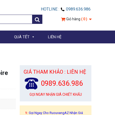
HOTLINE :
0989.636.986
Giỏ hàng
( 0 )
QUÀ TẾT
LIÊN HỆ
GIÁ THAM KHẢO : LIÊN HỆ
ire
0989.636.986
GỌI NGAY NHẬN GIÁ CHIẾT KHẤU
1:
Gọi Ngay Cho RuouvangAZ Nhận Giá