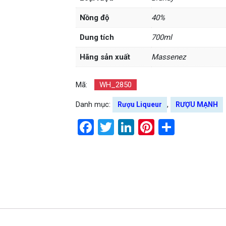
Nồng độ
40%
Dung tích
700ml
Hãng sản xuất
Massenez
Mã:
WH_2850
Danh mục:
,
Rượu Liqueur
RƯỢU MẠNH
Facebook
Twitter
LinkedIn
Pinterest
Share