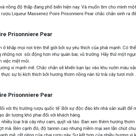
n và nồng độ thấp đang phổ biến hiện nay. Và muốn tìm cho mình mộ
ai rượu Liqueur Massenez Poire Prisonniere Pear chắc chắn sinh ra đ
re Prisonniere Pear
n ở khắp mọi nơi trên thế giới bởi sự yêu thích của phái mạnh. Có th
g những nơi sôi động hơn như quán bar, vũ trường. Hãy thử một ngụ
m việc mệt mỏi.
hương vị mạnh mẽ. Chắc chắn sẽ khiến bạn lạc vào khu vườn màu s
 thực sự bị kích thích bởi hương thơm nồng nàn từ trái cây tươi mới .
re Prisonniere Pear
ối với thị trường rượu quốc tế. Bởi sự độc đáo khi nhà sản xuất để 
tạo ấn tượng khó phai đối với khách hàng.
 nhiều loại trái cây như cam, quýt và táo. Đan xen thêm hương thơm
ượt mà. Bên cạnh đó, độ tannin cao nhưng mềm mại xen lẫn chút chu
nh mẽ, rất riêng của chai rượu này. Sự kết hợp của nhiều hương vị 