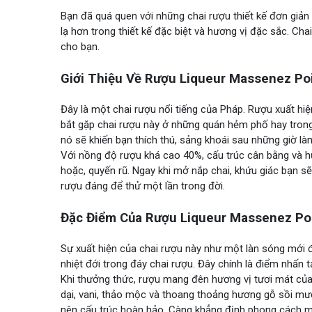
Bạn đã quá quen với những chai rượu thiết kế đơn giả
lạ hơn trong thiết kế đặc biệt và hương vị đặc sắc. Ch
cho bạn.
Giới Thiệu Về Rượu Liqueur Massenez Poi
Đây là một chai rượu nổi tiếng của Pháp. Rượu xuất hiệ
bắt gặp chai rượu này ở những quán hẻm phố hay tron
nó sẽ khiến bạn thích thú, sảng khoái sau những giờ là
Với nồng độ rượu khá cao 40%, cấu trúc cân bằng và 
hoặc, quyến rũ. Ngay khi mở nắp chai, khứu giác bạn sẽ
rượu đáng để thử một lần trong đời.
Đặc Điểm Của Rượu Liqueur Massenez Poi
Sự xuất hiện của chai rượu này như một làn sóng mới đ
nhiệt đới trong đáy chai rượu. Đây chính là điểm nhấn 
Khi thưởng thức, rượu mang đên hương vị tươi mát của
dại, vani, thảo mộc và thoang thoảng hương gỗ sồi m
nên cấu trúc hoàn hảo. Càng khẳng định phong cách mạ