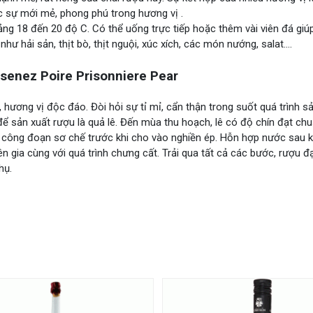
 sự mới mẻ, phong phú trong hương vị .
ảng 18 đến 20 độ C. Có thể uống trực tiếp hoặc thêm vài viên đá giú
 hải sản, thịt bò, thịt nguội, xúc xích, các món nướng, salat….
enez Poire Prisonniere Pear
, hương vị độc đáo. Đòi hỏi sự tỉ mỉ, cẩn thận trong suốt quá trình s
 để sản xuất rượu là quả lê. Đến mùa thu hoạch, lê có độ chín đạt c
 công đoạn sơ chế trước khi cho vào nghiền ép. Hỗn hợp nước sau k
 gia cùng với quá trình chưng cất. Trải qua tất cả các bước, rượu đ
hụ.