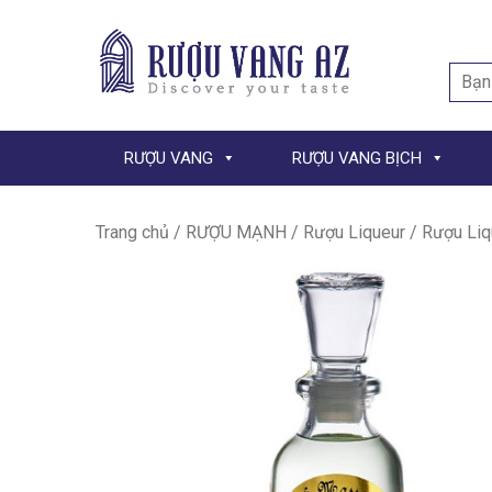
Searc
for:
RƯỢU VANG
RƯỢU VANG BỊCH
Trang chủ
/
RƯỢU MẠNH
/
Rượu Liqueur
/ Rượu Liq