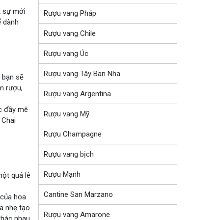
t sự mới
Rượu vang Pháp
ể dành
Rượu vang Chile
Rượu vang Úc
Rượu vang Tây Ban Nha
ể bạn sẽ
m rượu,
Rượu vang Argentina
ắc đầy mê
Rượu vang Mỹ
 Chai
Rượu Champagne
Rượu vang bịch
Rượu Mạnh
một quả lê
Cantine San Marzano
 của hoa
a nhẹ tạo
Rượu vang Amarone
khác nhau