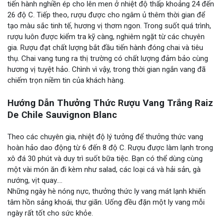
tiến hành nghiền ép cho lên men ở nhiệt độ thấp khoảng 24 đến
26 độ C. Tiếp theo, rượu được cho ngâm ủ thêm thời gian để
tạo màu sắc tinh tế, hương vị thơm ngon. Trong suốt quá trình,
rượu luôn được kiểm tra kỹ càng, nghiêm ngặt từ các chuyên
gia. Rượu đạt chất lượng bắt đầu tiến hành đóng chai và tiêu
thụ. Chai vang tung ra thị trường có chất lượng đảm bảo cùng
hương vị tuyệt hảo. Chình vì vậy, trong thời gian ngắn vang đã
chiếm trọn niềm tin của khách hàng.
Hướng Dẫn Thưởng Thức Rượu Vang Trắng Raiz
De Chile Sauvignon Blanc
Theo các chuyên gia, nhiệt độ lý tưởng để thưởng thức vang
hoàn hảo dao động từ 6 đến 8 độ C. Rượu được làm lạnh trong
xô đá 30 phút và duy trì suốt bữa tiệc. Bạn có thể dùng cùng
một vài món ăn đi kèm như salad, các loại cá và hải sản, gà
nướng, vịt quay….
Những ngày hè nóng nực, thưởng thức ly vang mát lạnh khiến
tâm hồn sảng khoái, thư giãn. Uống đều đặn một ly vang mỗi
ngày rất tốt cho sức khỏe.