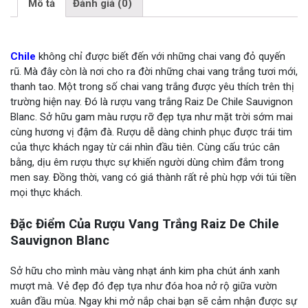
Mô tả
Đánh giá (0)
Chile
không chỉ được biết đến với những chai vang đỏ quyến
rũ. Mà đây còn là nơi cho ra đời những chai vang trắng tươi mới,
thanh tao. Một trong số chai vang trắng được yêu thích trên thị
trường hiện nay. Đó là rượu vang trắng Raiz De Chile Sauvignon
Blanc. Sở hữu gam màu rượu rỡ đẹp tựa như mặt trời sớm mai
cùng hương vị đậm đà. Rượu dễ dàng chinh phục được trái tim
của thực khách ngay từ cái nhìn đầu tiên. Cùng cấu trúc cân
bằng, dịu êm rượu thực sự khiến người dùng chìm đắm trong
men say. Đồng thời, vang có giá thành rất rẻ phù hợp với túi tiền
mọi thực khách.
Đặc Điểm Của Rượu Vang Trắng Raiz De Chile
Sauvignon Blanc
Sở hữu cho mình màu vàng nhạt ánh kim pha chút ánh xanh
mượt mà. Vẻ đẹp đó đẹp tựa như đóa hoa nở rộ giữa vườn
xuân đầu mùa. Ngay khi mở nắp chai bạn sẽ cảm nhận được sự