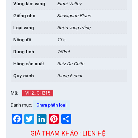
Vùng làm vang
Elqui Valley
Giống nho
Sauvignon Blanc
Loại vang
Rượu vang trắng
Nồng độ
13%
Dung tích
750ml
Hãng sản xuất
Raiz De Chile
Quy cách
thùng 6 chai
Mã:
VH2_CH215
Danh mục:
Chưa phân loại
Facebook
Twitter
LinkedIn
Pinterest
Share
GIÁ THAM KHẢO : LIÊN HỆ