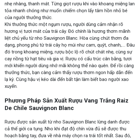
nhẹ nhàng, thanh mát. Từng giọt rượu khi vào khoang miệng lan
tỏa nhanh chóng như muốn chiếm chọn lấy tâm hồn nhỏ bé
của người thưởng thức.
Khi thưởng thức một ngụm rượu, người dùng cảm nhận rõ
hương vị tươi mát của trái cây. Đó chính là hương thơm mãnh
liệt chủ yếu từ nho Sauvignon Blanc. Hòa cùng chút thơm đa
dạng, phong phú từ trái cây họ múi như cam, quýt, chanh,…. Đâu
đó trong khoang miệng, rượu bộc lộ rõ chút chát nhẹ, cùng sự
cay nồng từ hạt tiêu và gia vị. Rượu có cấu trúc cân bằng, tươi
mới khiến người dùng nhớ mãi không thể nào quên. Để rồi càng
thưởng thức, bạn càng cảm thấy rượu thơm ngon hấp dẫn đến
lạ kỳ. Cùng hậu vị kéo dài đến bất tận làm biết bao người xao
xuyến.
Phương Pháp Sản Xuất Rượu Vang Trắng Raiz
De Chile Sauvignon Blanc
Rượu được sản xuất từ nho Sauvignon Blanc lừng danh được
cả thế giới ca tụng. Nho khi đạt độ chín vừa đủ sẽ được thu
hoạch bằng tay, đưa về nhà máy chọn ra trái tốt nhất. Sau đó,