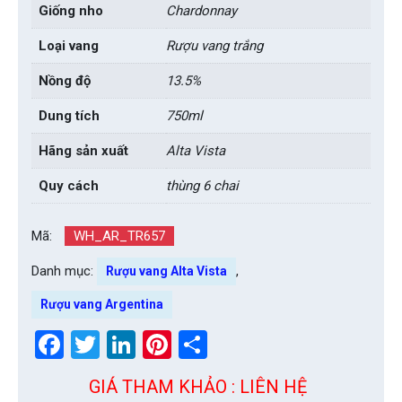
Giống nho
Chardonnay
Loại vang
Rượu vang trắng
Nồng độ
13.5%
Dung tích
750ml
Hãng sản xuất
Alta Vista
Quy cách
thùng 6 chai
Mã:
WH_AR_TR657
Danh mục:
,
Rượu vang Alta Vista
Rượu vang Argentina
Facebook
Twitter
LinkedIn
Pinterest
Share
GIÁ THAM KHẢO : LIÊN HỆ