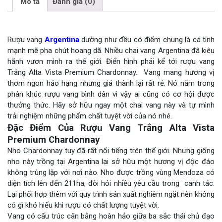
Mô tả
Đánh giá (0)
Rượu vang
Argentina
dường như đều có điểm chung là cá tính
mạnh mẽ pha chút hoang dã. Nhiều chai vang Argentina đã kiêu
hãnh vươn mình ra thế giới. Điển hình phải kể tới rượu vang
Trắng Alta Vista Premium Chardonnay. Vang mang hương vị
thơm ngon hảo hạng nhưng giá thành lại rất rẻ. Nó nằm trong
phân khúc rượu vang bình dân vì vậy ai cũng có cơ hội được
thưởng thức. Hãy sở hữu ngay một chai vang này và tự mình
trải nghiệm những phẩm chất tuyệt vời của nó nhé.
Đặc Điểm Của Rượu Vang Trắng Alta Vista
Premium Chardonnay
Nho Chardonnay tuy đã rất nổi tiếng trên thế giới. Nhưng giống
nho này trồng tại Argentina lại sở hữu một hương vị độc đáo
không trùng lặp với nơi nào. Nho được trồng vùng Mendoza có
diện tích lên đến 211ha, đòi hỏi nhiều yêu cầu trong canh tác.
Lại phối hợp thêm với quy trình sản xuất nghiêm ngặt nên không
có gì khó hiểu khi rượu có chất lượng tuyệt vời.
Vang có cấu trúc cân bằng hoàn hảo giữa ba sắc thái chủ đạo