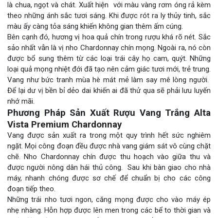
là chua, ngọt và chát. Xuất hiện với màu vàng rơm óng rả kèm
theo những ánh sắc tươi sáng. Khi được rót ra ly thủy tinh, sắc
màu ấy càng tỏa sáng khiến không gian thêm ấm cúng.
Bên cạnh đó, hương vị hoa quả chín trong rượu khá rõ nét. Sắc
sảo nhất vẫn là vị nho Chardonnay chín mọng. Ngoài ra, nó còn
được bổ sung thêm từ các loại trái cây họ cam, quýt. Những
loại quả mọng nhiệt đới đã tạo nên cảm giác tươi mới, trẻ trung.
Vang như bức tranh mùa hè mát mẻ làm say mê lòng người.
Để lại dư vị bền bỉ dẻo dai khiến ai đã thử qua sẽ phải lưu luyến
nhớ mãi.
Phương Pháp Sản Xuất Rượu Vang Trắng Alta
Vista Premium Chardonnay
Vang được sản xuất ra trong một quy trình hết sức nghiêm
ngặt. Mọi công đoạn đều được nhà vang giám sát vô cùng chặt
chẽ. Nho Chardonnay chín được thu hoạch vào giữa thu và
được người nông dân hái thủ công. Sau khi bàn giao cho nhà
máy, nhanh chóng được sơ chế để chuẩn bị cho các công
đoạn tiếp theo.
Những trái nho tươi ngon, căng mọng được cho vào máy ép
nhẹ nhàng. Hỗn hợp được lên men trong các bể to thời gian và