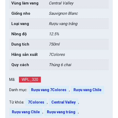
Vùng làm vang
Central Valley
Giống nho
Sauvignon Blanc
Loại vang
Rượu vang trắng
Nồng độ
12.5%
Dung tích
750ml
Hãng sản xuất
7Colores
Quy cách
Thùng 6 chai
Mã:
WPL_320
Danh mục:
,
Rượu vang 7Colores
Rượu vang Chile
Từ khóa:
,
,
7Colores
Central Valley
,
,
Rượu vang Chile
Rượu vang trắng