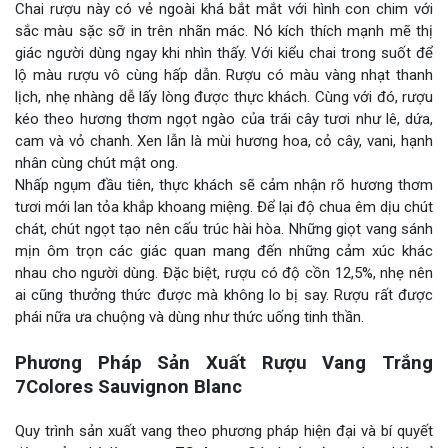
Chai rượu này có vẻ ngoài khá bắt mắt với hình con chim với
sắc màu sặc sỡ in trên nhãn mác. Nó kích thích mạnh mẽ thị
giác người dùng ngay khi nhìn thấy. Với kiểu chai trong suốt để
lộ màu rượu vô cùng hấp dẫn. Rượu có màu vàng nhạt thanh
lịch, nhẹ nhàng dễ lấy lòng được thực khách. Cùng với đó, rượu
kéo theo hương thơm ngọt ngào của trái cây tươi như lê, dứa,
cam và vỏ chanh. Xen lẫn là mùi hương hoa, cỏ cây, vani, hạnh
nhân cùng chút mật ong.
Nhấp ngụm đầu tiên, thực khách sẽ cảm nhận rõ hương thơm
tươi mới lan tỏa khắp khoang miệng. Để lại độ chua êm dịu chút
chát, chút ngọt tạo nên cấu trúc hài hòa. Những giọt vang sánh
mịn ôm trọn các giác quan mang đến những cảm xúc khác
nhau cho người dùng. Đặc biệt, rượu có độ cồn 12,5%, nhẹ nên
ai cũng thưởng thức được mà không lo bị say. Rượu rất được
phái nữa ưa chuộng và dùng như thức uống tinh thần.
Phương Pháp Sản Xuất Rượu Vang Trắng
7Colores Sauvignon Blanc
Quy trình sản xuất vang theo phương pháp hiện đại và bí quyết