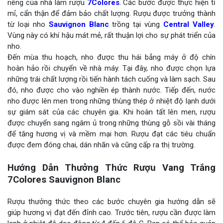
riêng của nhà làm rượu
7Colores
. Các bước được thực hiện tỉ
mỉ, cẩn thận để đảm bảo chất lượng. Rượu được trưởng thành
từ loại nho
Sauvignon Blanc
trồng tại vùng
Central Valley
.
Vùng này có khí hậu mát mẻ, rất thuận lợi cho sự phát triển của
nho.
Đến mùa thu hoạch, nho được thu hái bẳng máy ở độ chín
hoàn hảo rồi chuyển về nhà máy. Tại đây, nho được chọn lựa
những trái chất lượng rồi tiến hành tách cuống và làm sạch. Sau
đó, nho được cho vào nghiền ép thành nước. Tiếp đến, nước
nho được lên men trong những thùng thép ở nhiệt độ lạnh dưới
sự giám sát của các chuyên gia. Khi hoàn tất lên men, rượu
được chuyển sang ngâm ủ trong những thùng gỗ sồi vài tháng
để tăng hương vị và mềm mại hơn. Rượu đạt các tiêu chuẩn
được đem đóng chai, dán nhãn và cũng cấp ra thị trường.
Hướng Dẫn Thưởng Thức Rượu Vang Trắng
7Colores Sauvignon Blanc
Rượu thưởng thức theo các bước chuyên gia hướng dẫn sẽ
giúp hương vị đạt đến đỉnh cao. Trước tiên, rượu cần được làm