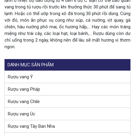
lạnh ở nhiệt độ dao động từ 4 đến 6 độ C. Bạn có thể bảo quản
vang trong tủ rượu rồi trước khi thưởng thức 30 phút để sang tủ
lạnh. Hoặc có thể ướp trong xô đá trong 30 phút rồi dùng. Cùng
với đó, món ăn phục vụ cùng như súp, cá nướng, vịt quay, gà
chiên, hàu nướng phô mai, ốc hương hấp,… Hay các món tráng
miệng như trái cây, các loại hạt, loại bánh,… Rượu dùng còn dư
chỉ uống trong 2 ngày, không nên để lâu sẽ mất hương vị thơm
ngon.
DANH MỤC SẢN PHẨM
Rượu vang Ý
Rượu vang Pháp
Rượu vang Chile
Rượu vang Úc
Rượu vang Tây Ban Nha