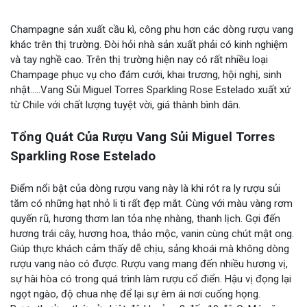
Champagne sản xuất cầu kì, công phu hơn các dòng rượu vang
khác trên thị trường. Đòi hỏi nhà sản xuất phải có kinh nghiệm
và tay nghề cao. Trên thị trường hiện nay có rất nhiều loại
Champage phục vụ cho đám cưới, khai trương, hội nghị, sinh
nhật…..Vang Sủi Miguel Torres Sparkling Rose Estelado xuất xứ
từ
Chile
với chất lượng tuyệt vời, giá thành bình dân.
Tổng Quát Của Rượu Vang Sủi Miguel Torres
Sparkling Rose Estelado
Điểm nổi bật của dòng rượu vang này là khi rót ra ly rượu sủi
tăm có những hạt nhỏ li ti rất đẹp mắt. Cùng với màu vàng rơm
quyến rũ, hương thơm lan tỏa nhẹ nhàng, thanh lịch. Gợi đến
hương trái cây, hương hoa, thảo mộc, vanin cùng chút mật ong.
Giúp thực khách cảm thấy dễ chịu, sảng khoái mà không dòng
rượu vang nào có được. Rượu vang mang đến nhiều hương vị,
sự hài hòa có trong quá trình làm rượu cổ điển. Hậu vị đọng lại
ngọt ngào, độ chua nhẹ để lại sự êm ái nơi cuống họng.