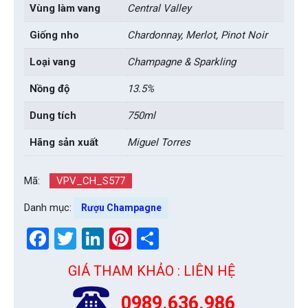
Vùng làm vang
Central Valley
Giống nho
Chardonnay, Merlot, Pinot Noir
Loại vang
Champagne & Sparkling
Nồng độ
13.5%
Dung tích
750ml
Hãng sản xuất
Miguel Torres
Mã:
VPV_CH_S577
Danh mục:
Rượu Champagne
Facebook
Twitter
LinkedIn
Pinterest
Share
GIÁ THAM KHẢO : LIÊN HỆ
0989.636.986