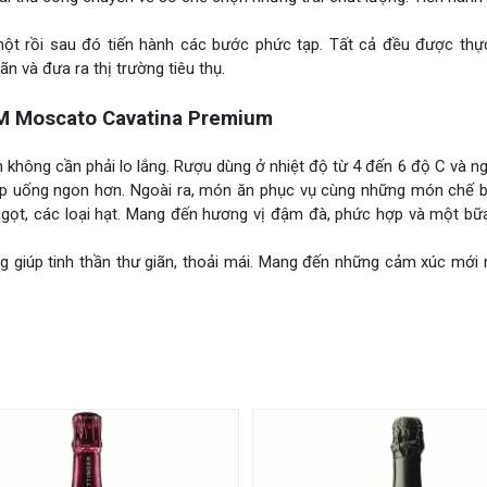
ột rồi sau đó tiến hành các bước phức tạp. Tất cả đều được thực
n và đưa ra thị trường tiêu thụ.
M Moscato Cavatina Premium
 không cần phải lo lắng. Rượu dùng ở nhiệt độ từ 4 đến 6 độ C và 
iúp uống ngon hơn. Ngoài ra, món ăn phục vụ cùng những món chế bi
ánh ngọt, các loại hạt. Mang đến hương vị đậm đà, phức hợp và một b
g giúp tinh thần thư giãn, thoải mái. Mang đến những cảm xúc mới