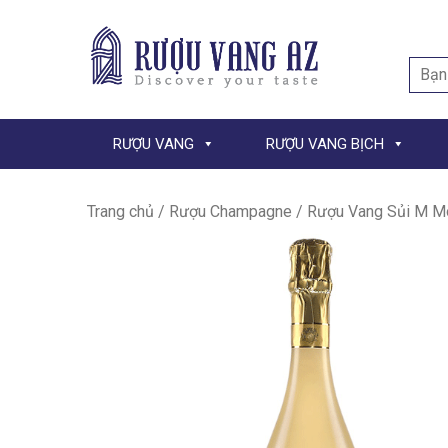
Searc
for:
RƯỢU VANG
RƯỢU VANG BỊCH
Trang chủ
/
Rượu Champagne
/ Rượu Vang Sủi M M