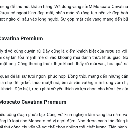
riêng để thu hút khách hàng. Với dòng vang sủi M Moscato Cavatin
Rượu có ngoại hình đẹp mắt, nhãn mác rõ ràng tạo nên vẻ đẹp hoà
gọt ngào đi sâu vào lòng người. Sự góp mặt của vang mang đến bữa
Cavatina Premium
ly ti vô cùng quyến rũ. Đây cũng là điểm khách biệt của rượu so vớ
ái cây lan tỏa mạnh mẽ đi vào khoang mũi đành thức khứu giác. Gợ
mật ong. Càng thưởng thức, thực khách thấy rõ mùi vani, hoa quả s
quan để lại sự tươi ngon, phức hợp. Đồng thời, mang đến những cả
khá nhẹ để lại kết thúc mượt mà, êm ái vấn vương mãi trong vòm h
khách. Đặc biệt, rượu phái nữ yêu thích và lựa chọn cho bữa tiệc củ
Moscato Cavatina Premium
nhiều công đoạn phức tạp. Cùng với kinh nghiệm làm vang lâu năm và
càng từ loại nho Moscato có vị ngọt đậm. Nho được canh tác đúng t
i thủ công chuyển về sơ chế chọn những trái chất lượng. Tiến hành