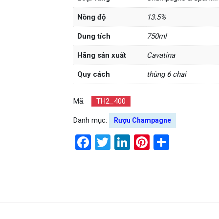
Nồng độ
13.5%
Dung tích
750ml
Hãng sản xuất
Cavatina
Quy cách
thùng 6 chai
Mã:
TH2_400
Danh mục:
Rượu Champagne
Facebook
Twitter
LinkedIn
Pinterest
Share