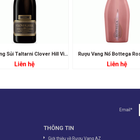
Rượu Vang Sủi Taltarni Clover Hill Vintage Brut
Rượu Vang Nổ Bottega Ro
Liên hệ
Liên hệ
Đọc tiếp
Đọc tiếp
Email*
THÔNG TIN
Giới thiệu về Rượu Vang AZ