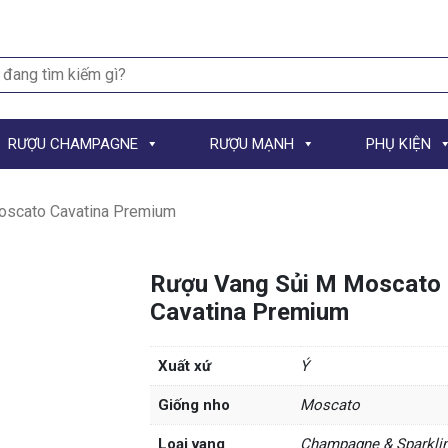
h
RƯỢU CHAMPAGNE
RƯỢU MẠNH
PHỤ KIỆN
oscato Cavatina Premium
Rượu Vang Sủi M Moscato
Cavatina Premium
Xuất xứ
Ý
Giống nho
Moscato
Loại vang
Champagne & Sparkli