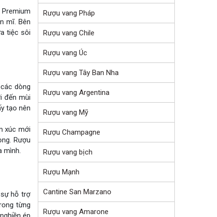
a Premium
Rượu vang Pháp
n mĩ. Bên
 tiệc sôi
Rượu vang Chile
Rượu vang Úc
Rượu vang Tây Ban Nha
i các dòng
Rượu vang Argentina
i đến mùi
ấy tạo nên
Rượu vang Mỹ
m xúc mới
Rượu Champagne
ọng. Rượu
a mình.
Rượu vang bịch
Rượu Mạnh
Cantine San Marzano
 sự hỗ trợ
rong từng
Rượu vang Amarone
 nghiền ép