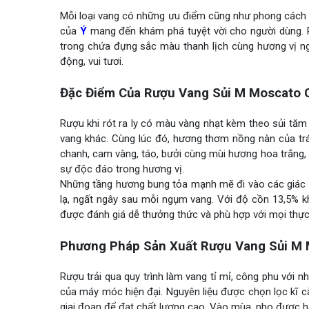
Mỗi loại vang có những ưu điểm cũng như phong cách 
của
Ý
mang đến khám phá tuyệt vời cho người dùng. 
trong chứa đựng sắc màu thanh lịch cùng hương vị n
động, vui tươi.
Đặc Điểm Của Rượu Vang Sủi M Moscato 
Rượu khi rót ra ly có màu vàng nhạt kèm theo sủi tăm 
vang khác. Cùng lúc đó, hương thơm nồng nàn của tr
chanh, cam vàng, táo, bưởi cùng mùi hương hoa trắng, 
sự độc đáo trong hương vị.
Những tầng hương bung tỏa mạnh mẽ đi vào các giác 
lạ, ngất ngây sau mỗi ngụm vang. Với độ cồn 13,5% 
được đánh giá dễ thưởng thức và phù hợp với mọi thực 
Phương Pháp Sản Xuất Rượu Vang Sủi M 
Rượu trải qua quy trình làm vang tỉ mỉ, công phu với 
của máy móc hiện đại. Nguyên liệu được chọn lọc kĩ 
giai đoạn để đạt chất lượng cao. Vào mùa, nho được há