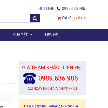
HOTLINE :
0989.636.986
Giỏ hàng
( 0 )
QUÀ TẾT
LIÊN HỆ
GIÁ THAM KHẢO : LIÊN HỆ
0989.636.986
GỌI NGAY NHẬN GIÁ CHIẾT KHẤU
1:
Gọi Ngay Cho RuouvangAZ Nhận Giá
ng