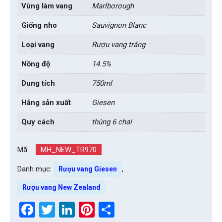
Vùng làm vang
Marlborough
Giống nho
Sauvignon Blanc
Loại vang
Rượu vang trắng
Nồng độ
14.5%
Dung tích
750ml
Hãng sản xuất
Giesen
Quy cách
thùng 6 chai
Mã:
MH_NEW_TR970
Danh mục:
,
Rượu vang Giesen
Rượu vang New Zealand
Facebook
Twitter
LinkedIn
Pinterest
Share