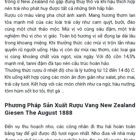
trồng ở New Zealand nó gặp đúng thủy thổ và khí hậu thích hợp
nên trái nho phát huy được tất cả những tính hấp hẫn.
Rượu có màu vàng pha chút ánh xanh. Mang hương thơm lan
tỏa mạnh mẽ của các loài trái cây như cam quýt, bưởi, đào
cùng một chút thảo mộc. Mùi vị vô cùng sâu đậm, một trải
nghiệm thú vị cho vị giác. Toàn bộ hương vị sẽ đọng lại dài lâu
trong khoang miệng. Khi thưởng thức các mùi vị trộn lẫn nhau
quyến rũ người uống. Hậu vị còn dư mùi rau thơm, các loại gia
vị cùng khoáng chất vừa ngọt, vừa ngậy. Với độ cồn 14,5%
mạnh mẽ, tanni đậm đà tạo nên cấu trúc hoàn hảo.
Thưởng thức rượu ở nhiệt độ cho là lý tưởng từ 12 đến 14 độ C.
Khi uống kết hợp cùng các món ăn đơn giản như salat, pho mai,
trái cây tươi. Kết hợp với các món chính như ca ngừ, hàu nướng,
tôm hùm sốt bơ tỏi, thịt gà …
Phương Pháp Sản Xuất Rượu Vang New Zealand
Giesen The August 1888
Đến vụ thu hoạch nho, các công nhân đi thu hái hoàn toàn
bằng tay để giữ được độ tươi ngon nhất. Nho đưa về nhà máy