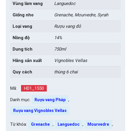
Vùng làm vang
Languedoc
Giống nho
Grenache, Mourvedre, Syrah
Loại vang
Rượu vang đỏ
Nồng độ
14%
Dung tích
750ml
Hãng sản xuất
Vignobles Vellas
Quy cách
thùng 6 chai
Mã:
HD1_1550
Danh mục:
,
Rượu vang Pháp
Rượu vang Vignobles Vellas
Từ khóa:
,
,
,
Grenache
Languedoc
Mourvedre