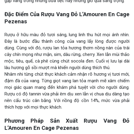
gặp vang trong những bữa tiệc hay những giỏ quà sang trọng.
Đặc Điểm Của Rượu Vang Đỏ L’Amouren En Cage
Pezenas
Rượu ở hữu màu đỏ tươi sáng, lung linh thu hút mọi ánh nhìn.
Đây là bước đầu thành công của vang lấy lòng được người
dùng. Cùng với đó, rượu lan tỏa hương thơm nồng nàn của trái
cây chín mọng như mận, sim, dâu rừng, cherry. Xen lẫn mùi thảo
mộc, tiêu, quế, cà phê cùng chút socola đen. Cuối vị lưu lại dài
lâu hương gỗ sồi mượt mà khiến người dùng thích thú.
Nhâm nhi từng chút thực khách cảm nhận rõ hương vị tươi mới,
đậm đà của vang. Từng giọt vang lan tỏa mạnh mẽ xâm chiếm
mọi giác quan mang đến khám phá tuyệt vời cho người dùng.
Rượu có độ tannin vừa phải êm dịu xen lẫn vị chua dịu dàng tạo
nên cấu trúc cân bằng. Với nồng độ cồn 14%, mức vừa phải
thích hợp với mọi thực khách.
Phương Pháp Sản Xuất Rượu Vang Đỏ
L’Amouren En Cage Pezenas