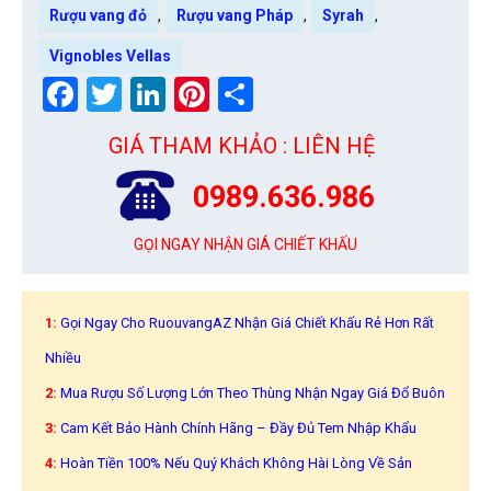
,
,
,
Rượu vang đỏ
Rượu vang Pháp
Syrah
Vignobles Vellas
Facebook
Twitter
LinkedIn
Pinterest
Share
GIÁ THAM KHẢO : LIÊN HỆ
0989.636.986
GỌI NGAY NHẬN GIÁ CHIẾT KHẤU
1:
Gọi Ngay Cho RuouvangAZ Nhận Giá Chiết Khấu Rẻ Hơn Rất
Nhiều
2:
Mua Rượu Số Lượng Lớn Theo Thùng Nhận Ngay Giá Đổ Buôn
3:
Cam Kết Bảo Hành Chính Hãng – Đầy Đủ Tem Nhập Khẩu
4:
Hoàn Tiền 100% Nếu Quý Khách Không Hài Lòng Về Sản