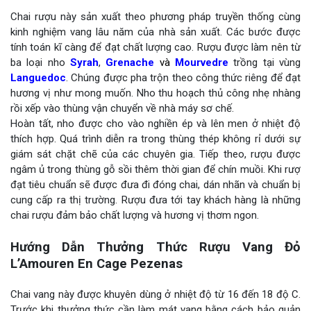
Chai rượu này sản xuất theo phương pháp truyền thống cùng
kinh nghiệm vang lâu năm của nhà sản xuất. Các bước được
tính toán kĩ càng để đạt chất lượng cao. Rượu được làm nên từ
ba loại nho
Syrah
,
Grenache
và
Mourvedre
trồng tại vùng
Languedoc
. Chúng được pha trộn theo công thức riêng để đạt
hương vị như mong muốn. Nho thu hoạch thủ công nhẹ nhàng
rồi xếp vào thùng vận chuyển về nhà máy sơ chế.
Hoàn tất, nho được cho vào nghiền ép và lên men ở nhiệt độ
thích hợp. Quá trình diễn ra trong thùng thép không rỉ dưới sự
giám sát chặt chẽ của các chuyên gia. Tiếp theo, rượu được
ngâm ủ trong thùng gỗ sồi thêm thời gian để chín muồi. Khi rượ
đạt tiêu chuẩn sẽ được đưa đi đóng chai, dán nhãn và chuẩn bị
cung cấp ra thị trường. Rượu đưa tới tay khách hàng là những
chai rượu đảm bảo chất lượng và hương vị thơm ngon.
Hướng Dẫn Thưởng Thức Rượu Vang Đỏ
L’Amouren En Cage Pezenas
Chai vang này được khuyên dùng ở nhiệt độ từ 16 đến 18 độ C.
Trước khi thưởng thức cần làm mát vang bằng cách bảo quản