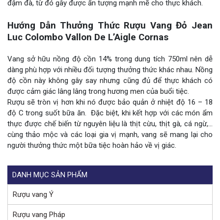
đậm đà, từ đó gây được ấn tượng mạnh mẽ cho thực khách.
Hướng Dẫn Thưởng Thức Rượu Vang Đỏ Jean
Luc Colombo Vallon De L’Aigle Cornas
Vang sở hữu nồng độ cồn 14% trong dung tích 750ml nên dễ
dàng phù hợp với nhiều đối tượng thưởng thức khác nhau. Nồng
độ cồn này không gây say nhưng cũng đủ để thực khách có
được cảm giác lâng lâng trong hương men của buổi tiệc.
Rượu sẽ tròn vị hơn khi nó được bảo quản ở nhiệt độ 16 – 18
độ C trong suốt bữa ăn. Đặc biệt, khi kết hợp với các món ẩm
thực được chế biến từ nguyên liệu là thịt cừu, thịt gà, cá ngừ,…
cùng thảo mộc và các loại gia vị mạnh, vang sẽ mang lại cho
người thưởng thức một bữa tiệc hoàn hảo về vị giác.
DANH MỤC SẢN PHẨM
Rượu vang Ý
Rượu vang Pháp