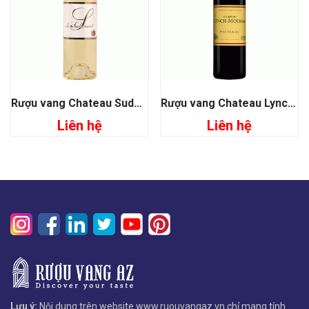
Rượu vang Chateau Suduiraut S De Suduiraut
Rượu vang Chateau Lynch Moussas Grand Cru Classé 1855
Liên hệ
Liên hệ
Lưu ý:
Nội dung trên website www.ruouvangaz.vn chỉ mang tính