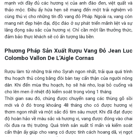
mạnh với đầy đủ các hương vị của anh đào đen, việt quất và
thảo mộc. Điều ấy hứa hẹn sẽ mang đến một trải nghiệm vô
cùng thú vị cho những tín đồ vang đỏ Pháp. Ngoài ra, vang còn
mang nét đẹp hiện đại, độc đáo ở sự phát triển mãnh liệt và sự
lắng đọng sâu sắc của hương vị. Chỉ cần một lần thưởng thức,
đảm bảo thực khách sẽ có ấn tượng lâu bền.
Phương Pháp Sản Xuất Rượu Vang Đỏ Jean Luc
Colombo Vallon De L’Aigle Cornas
Rượu làm từ những trái nho Syrah ngon nhất, trải qua quá trình
thu hoạch thủ công bằng đôi bàn tay cẩn thận của người nông
dân. Khi đến mùa thu hoạch, họ sẽ hái nho, loại bỏ cuống và
cho lên men ở nhiệt độ kiểm soát trong vòng 1 tháng.
Thời gian sau đó, chúng được chuyển sang các thùng gỗ sồi
mới và ở đó trong khoảng 48 tháng cho có được hương vị
thơm ngon nhất và một sắc đỏ tím sâu mượt. Khi đã đạt được
độ hoàn hảo về màu sắc và hương vị, vang được đóng vào chai
rồi đưa ra thị trường. Quá trình sản xuất tỉ mẩn và kiểm soát
cẩn thận ấy giúp cho vang có được tính cách hoang dã, vị ngọt