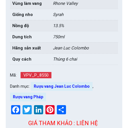
Vùng làm vang
Rhone Valley
Giống nho
Syrah
Nồng độ
13.5%
Dung tích
750ml
Hãng sản xuất
Jean Luc Colombo
Quy cách
Thùng 6 chai
Mã:
VPV_P_8550
Danh mục:
,
Rượu vang Jean Luc Colombo
Rượu vang Pháp
Facebook
Twitter
LinkedIn
Pinterest
Share
GIÁ THAM KHẢO : LIÊN HỆ