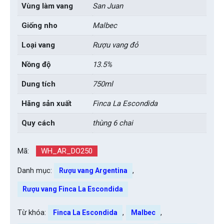
Vùng làm vang
San Juan
Giống nho
Malbec
Loại vang
Rượu vang đỏ
Nồng độ
13.5%
Dung tích
750ml
Hãng sản xuất
Finca La Escondida
Quy cách
thùng 6 chai
Mã:
WH_AR_DO250
Danh mục:
,
Rượu vang Argentina
Rượu vang Finca La Escondida
Từ khóa:
,
,
Finca La Escondida
Malbec