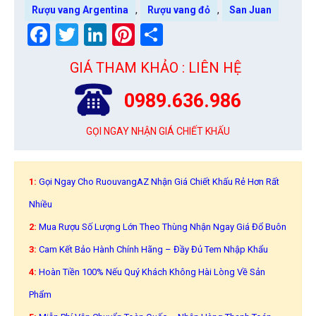
,
,
Rượu vang Argentina
Rượu vang đỏ
San Juan
Facebook
Twitter
LinkedIn
Pinterest
Share
GIÁ THAM KHẢO : LIÊN HỆ
0989.636.986
GỌI NGAY NHẬN GIÁ CHIẾT KHẤU
1:
Gọi Ngay Cho RuouvangAZ Nhận Giá Chiết Khấu Rẻ Hơn Rất
Nhiều
2:
Mua Rượu Số Lượng Lớn Theo Thùng Nhận Ngay Giá Đổ Buôn
3:
Cam Kết Bảo Hành Chính Hãng – Đầy Đủ Tem Nhập Khẩu
4:
Hoàn Tiền 100% Nếu Quý Khách Không Hài Lòng Về Sản
Phẩm