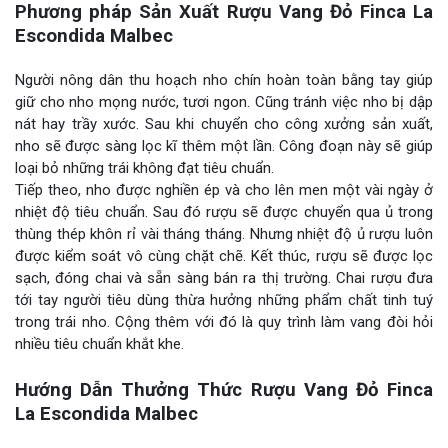
Phương pháp Sản Xuất Rượu Vang Đỏ Finca La
Escondida Malbec
Người nông dân thu hoạch nho chín hoàn toàn bằng tay giúp
giữ cho nho mọng nước, tươi ngon. Cũng tránh việc nho bị dập
nát hay trầy xước. Sau khi chuyển cho công xưởng sản xuất,
nho sẽ được sàng lọc kĩ thêm một lần. Công đoạn này sẽ giúp
loại bỏ những trái không đạt tiêu chuẩn.
Tiếp theo, nho được nghiền ép và cho lên men một vài ngày ở
nhiệt độ tiêu chuẩn. Sau đó rượu sẽ được chuyển qua ủ trong
thùng thép khôn rỉ vài tháng tháng. Nhưng nhiệt độ ủ rượu luôn
được kiểm soát vô cùng chặt chẽ. Kết thúc, rượu sẽ được lọc
sạch, đóng chai và sẵn sàng bán ra thị trường. Chai rượu đưa
tới tay người tiêu dùng thừa hưởng những phẩm chất tinh tuý
trong trái nho. Cộng thêm với đó là quy trình làm vang đòi hỏi
nhiều tiêu chuẩn khắt khe.
Hướng Dẫn Thưởng Thức Rượu Vang Đỏ Finca
La Escondida Malbec