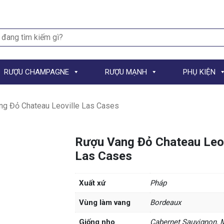
h
RƯỢU CHAMPAGNE
RƯỢU MẠNH
PHỤ KIỆN
ng Đỏ Chateau Leoville Las Cases
Rượu Vang Đỏ Chateau Leov
Las Cases
Xuất xứ
Pháp
Vùng làm vang
Bordeaux
Giống nho
Cabernet Sauvignon, 