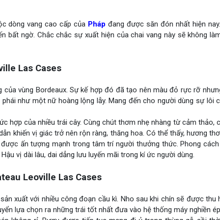
uộc dòng vang cao cấp của
Pháp
đang được săn đón nhất hiện nay
ến bất ngờ. Chắc chắc sự xuất hiện của chai vang này sẽ không là
ille Las Cases
ếng của vùng Bordeaux. Sự kế hợp đó đã tạo nên màu đỏ rực rỡ như
ý phái như một nữ hoàng lộng lẫy. Mang đến cho người dùng sự lôi
c hợp của nhiều trái cây. Cùng chút thơm nhẹ nhàng từ cảm thảo, c
n khiến vị giác trở nên rộn ràng, thăng hoa. Có thể thấy, hương th
o được ấn tượng mạnh trong tâm trí người thưởng thức. Phong cách
u vị dài lâu, dai dẳng lưu luyến mãi trong kí ức người dùng.
eau Leoville Las Cases
sản xuất với nhiều công đoạn cầu kì. Nho sau khi chín sẽ được thu
yển lựa chọn ra những trái tốt nhất đưa vào hệ thống máy nghiền ép