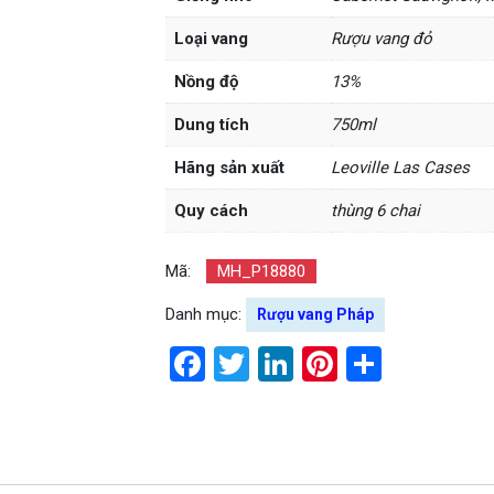
Loại vang
Rượu vang đỏ
Nồng độ
13%
Dung tích
750ml
Hãng sản xuất
Leoville Las Cases
Quy cách
thùng 6 chai
Mã:
MH_P18880
Danh mục:
Rượu vang Pháp
Facebook
Twitter
LinkedIn
Pinterest
Share