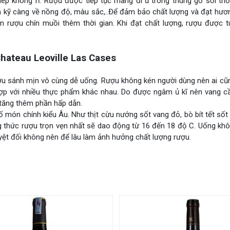
ép không rỉ. Rượu được tiếp tục mang đi ủ trong thùng gỗ sồi thời
iá kỹ càng về nồng độ, màu sắc,..Để đảm bảo chất lượng và đạt hươ
rượu chín muồi thêm thời gian. Khi đạt chất lượng, rượu được tu
ateau Leoville Las Cases
ợu sánh mịn vô cùng dễ uống. Rượu không kén người dùng nên ai cũ
hợp với nhiều thực phẩm khác nhau. Do được ngâm ủ kĩ nên vang c
 tăng thêm phần hấp dẫn.
 món chính kiểu Âu. Như thịt cừu nướng sốt vang đỏ, bò bít tết sốt 
g thức rượu trọn vẹn nhất sẽ dao động từ 16 đến 18 độ C. Uống kh
yệt đối không nên để lâu làm ảnh hưởng chất lượng rượu.