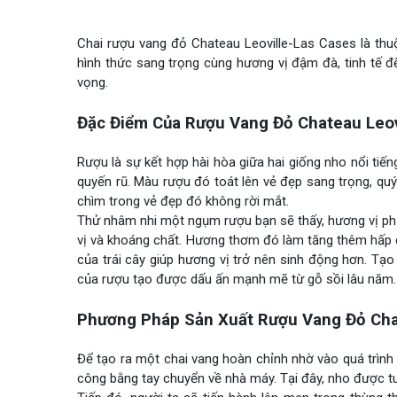
Chai rượu vang đỏ Chateau Leoville-Las Cases là th
hình thức sang trọng cùng hương vị đậm đà, tinh tế đ
vọng.
Đặc Điểm Của Rượu Vang Đỏ Chateau Leov
Rượu là sự kết hợp hài hòa giữa hai giống nho nổi ti
quyến rũ. Màu rượu đó toát lên vẻ đẹp sang trọng, qu
chìm trong vẻ đẹp đó không rời mắt.
Thử nhâm nhi một ngụm rượu bạn sẽ thấy, hương vị phứ
vị và khoáng chất. Hương thơm đó làm tăng thêm hấp dẫ
của trái cây giúp hương vị trở nên sinh động hơn. Tạ
của rượu tạo được dấu ấn mạnh mẽ từ gỗ sồi lâu năm. Hậ
Phương Pháp Sản Xuất Rượu Vang Đỏ Chat
Để tạo ra một chai vang hoàn chỉnh nhờ vào quá trình 
công bằng tay chuyển về nhà máy. Tại đây, nho được tu