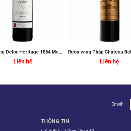
Rượu vang Delor Heritage 1864 Medoc
Liên hệ
Liên hệ
Đọc tiếp
Đọc tiếp
Email*
THÔNG TIN
Giới thiệu về Rượu Vang AZ