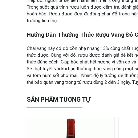
Tiếp đó, người ta sẽ tiến hành lên men trong thùng th
Trong suốt quá trình rượu luôn được kiểm tra, đánh g
hoàn hảo. Rượu được đưa đi đóng chai để trong hầm 
trường tiêu thụ.
Hướng Dẫn Thưởng Thức Rượu Vang Đỏ Ch
Chai vang này có độ cồn nhẹ nhàng 13% cùng chất rư
thức được. Cùng với đó, rượu được đánh giá dễ kết 
thức đúng cách. Giúp bộc phát hết hương vị vốn có và
Sẽ thật tuyệt vời khi bạn thưởng thức vang cùng một số
và tôm hùm sốt phô mai. ..Nhiệt độ lý tưởng để thưởn
thể bảo quản vang trong tủ rượu dùng 2 đến 3 ngày. Tu
SẢN PHẨM TƯƠNG TỰ