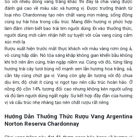
So với nhiều dòng vang trắng khác thì đây là chai vang được
đánh giá cao về màu sắc và hương vị. Được trưởng thành từ
loại nho Chardonnay tạo nên chất vang mịn màng, sống động
cùng sự hài hòa trong cấu trúc. Mang đến hương vị phức hợp
làm đắm chìm biết bao trái tim người dùng. Đi vào thưởng thức,
người dùng mới cảm nhận hết sự tuyệt vời của vang cùng cảm
xúc mới lạ.
Rượu xuất hiện trước mắt thực khách với màu vàng rơm óng ả,
vô cùng hấp dẫn. Nó tỏa sáng khắp không gian khiến bầu không
khí trở nên ấm cúng, tràn ngập niềm vui. Cùng với đó, từng tầng
hương trái cây tươi bùng nổ mạnh xen lẫn hương hoa trắng, sả,
cần tây cùng chút gia vị. Vang còn gây ấn tượng với độ chua
dịu êm, độ chát ít cùng vị ngọt tạo nên cấu trúc hoàn hảo. Ở
nồng độ cồn 14% tương đối cao nhưng không kén người uống
và đủ làm người dùng ngất ngây. Sự kết hợp đầy đặn của hương
vị và cấu trúc nhẹ nhàng tạo nên chất rượu rất riêng.
Hướng Dẫn Thưởng Thức Rượu Vang Argentina
Norton Reserva Chardonnay