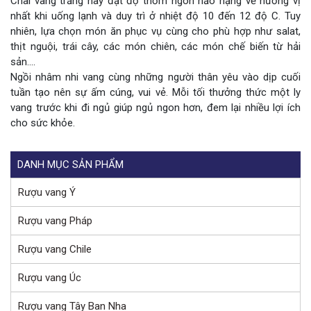
Chai vang trắng này đạt độ thơm ngon hảo hạng về hương vị
nhất khi uống lạnh và duy trì ở nhiệt độ 10 đến 12 độ C. Tuy
nhiên, lựa chọn món ăn phục vụ cùng cho phù hợp như salat,
thịt nguội, trái cây, các món chiên, các món chế biến từ hải
sản….
Ngồi nhâm nhi vang cùng những người thân yêu vào dịp cuối
tuần tạo nên sự ấm cúng, vui vẻ. Mỗi tối thưởng thức một ly
vang trước khi đi ngủ giúp ngủ ngon hơn, đem lại nhiều lợi ích
cho sức khỏe.
DANH MỤC SẢN PHẨM
Rượu vang Ý
Rượu vang Pháp
Rượu vang Chile
Rượu vang Úc
Rượu vang Tây Ban Nha