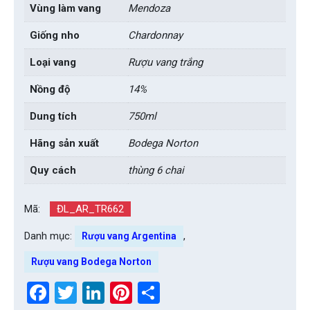
Vùng làm vang
Mendoza
Giống nho
Chardonnay
Loại vang
Rượu vang trắng
Nồng độ
14%
Dung tích
750ml
Hãng sản xuất
Bodega Norton
Quy cách
thùng 6 chai
Mã:
ĐL_AR_TR662
Danh mục:
,
Rượu vang Argentina
Rượu vang Bodega Norton
Facebook
Twitter
LinkedIn
Pinterest
Share