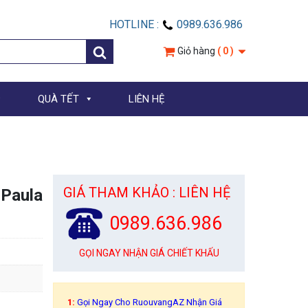
HOTLINE :
0989.636.986
Giỏ hàng
( 0 )
QUÀ TẾT
LIÊN HỆ
GIÁ THAM KHẢO : LIÊN HỆ
 Paula
0989.636.986
GỌI NGAY NHẬN GIÁ CHIẾT KHẤU
1:
Gọi Ngay Cho RuouvangAZ Nhận Giá