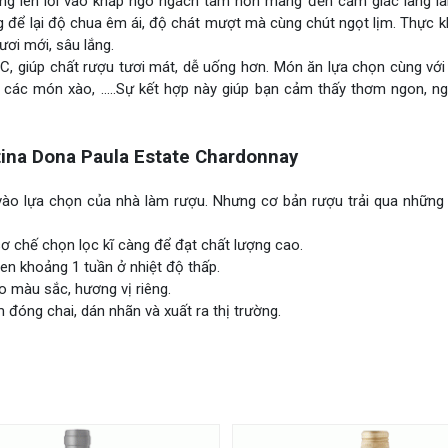
úng len lỏi vào khắp ngõ ngách tâm hồn mang đến cảm giác lâng lâ
 để lại độ chua êm ái, độ chát mượt mà cùng chút ngọt lịm. Thực 
ươi mới, sâu lắng.
 C, giúp chất rượu tươi mát, dễ uống hơn. Món ăn lựa chọn cùng vớ
ản, các món xào, …..Sự kết hợp này giúp bạn cảm thấy thơm ngon, 
ina Dona Paula Estate Chardonnay
y vào lựa chọn của nhà làm rượu. Nhưng cơ bản rượu trải qua nhữn
ơ chế chọn lọc kĩ càng để đạt chất lượng cao.
en khoảng 1 tuần ở nhiệt độ thấp.
o màu sắc, hương vị riêng.
đóng chai, dán nhãn và xuất ra thị trường.