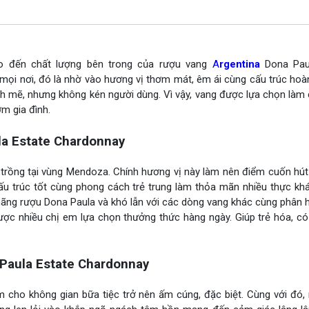
o đến chất lượng bên trong của rượu vang
A
rgentina
Dona Paul
mọi nơi, đó là nhờ vào hương vị thơm mát, êm ái cùng cấu trúc hoà
 mẽ, nhưng không kén người dùng. Vì vậy, vang được lựa chọn làm 
m gia đình.
la Estate Chardonnay
trồng tại vùng Mendoza. Chính hương vị này làm nên điểm cuốn hút
ấu trúc tốt cùng phong cách trẻ trung làm thỏa mãn nhiều thực khá
 hãng rượu Dona Paula và khó lẫn với các dòng vang khác cùng phân 
ược nhiều chị em lựa chọn thưởng thức hàng ngày. Giúp trẻ hóa, có
Paula Estate Chardonnay
 cho không gian bữa tiệc trở nên ấm cúng, đặc biệt. Cùng với đó,