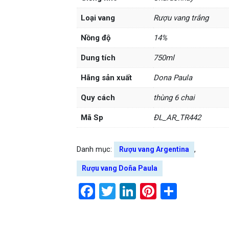
Loại vang
Rượu vang trắng
Nồng độ
14%
Dung tích
750ml
Hãng sản xuất
Dona Paula
Quy cách
thùng 6 chai
Mã Sp
ĐL_AR_TR442
Danh mục:
,
Rượu vang Argentina
Rượu vang Doña Paula
Facebook
Twitter
LinkedIn
Pinterest
Share