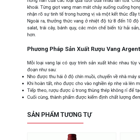
nồng nàn của các loại quả tươi đua nhau lan tỏa. Ch
khoái. Từng giọt vang man mát chảy xuống cuống họng
nhận rõ sự tinh tế trong hương vị và một kết thúc đầy t
Ngoài ra, thưởng thức vang ở nhiệt độ từ 8 đến 10 độ
salat, trái cây, bánh quy, các món chế biến từ hải s
hơn.
Phương Pháp Sản Xuất Rượu Vang Argent
Mỗi loại vang lại có quy trình sản xuất khác nhau tù
đoạn như sau:
Nho được thu hái ở độ chín muồi, chuyển về nhà máy s
Khi hoàn tất, nho được cho vào nghiền ép nhẹ và lên m
Tiếp theo, rượu được ủ trong thùng thép không rỉ để tạ
Cuối cùng, thành phẩm được kiểm định chất lượng đem 
SẢN PHẨM TƯƠNG TỰ