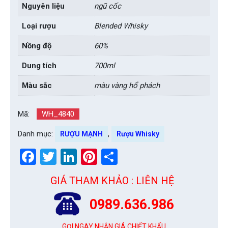
Nguyên liệu
ngũ cốc
Loại rượu
Blended Whisky
Nồng độ
60%
Dung tích
700ml
Màu sắc
màu vàng hổ phách
Mã:
WH_4840
Danh mục:
,
RƯỢU MẠNH
Rượu Whisky
Facebook
Twitter
LinkedIn
Pinterest
Share
GIÁ THAM KHẢO : LIÊN HỆ
0989.636.986
GỌI NGAY NHẬN GIÁ CHIẾT KHẤU