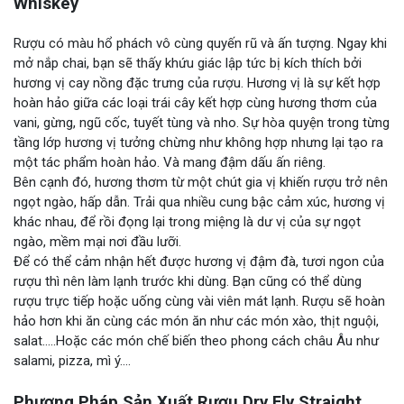
Whiskey
Rượu có màu hổ phách vô cùng quyến rũ và ấn tượng. Ngay khi
mở nắp chai, bạn sẽ thấy khứu giác lập tức bị kích thích bởi
hương vị cay nồng đặc trưng của rượu. Hương vị là sự kết hợp
hoàn hảo giữa các loại trái cây kết hợp cùng hương thơm của
vani, gừng, ngũ cốc, tuyết tùng và nho. Sự hòa quyện trong từng
tầng lớp hương vị tưởng chừng như không hợp nhưng lại tạo ra
một tác phẩm hoàn hảo. Và mang đậm dấu ấn riêng.
Bên cạnh đó, hương thơm từ một chút gia vị khiến rượu trở nên
ngọt ngào, hấp dẫn. Trải qua nhiều cung bậc cảm xúc, hương vị
khác nhau, để rồi đọng lại trong miệng là dư vị của sự ngọt
ngào, mềm mại nơi đầu lưỡi.
Để có thể cảm nhận hết được hương vị đậm đà, tươi ngon của
rượu thì nên làm lạnh trước khi dùng. Bạn cũng có thể dùng
rượu trực tiếp hoặc uống cùng vài viên mát lạnh. Rượu sẽ hoàn
hảo hơn khi ăn cùng các món ăn như các món xào, thịt nguội,
salat…..Hoặc các món chế biến theo phong cách châu Âu như
salami, pizza, mì ý….
Phương Pháp Sản Xuất Rượu Dry Fly Straight