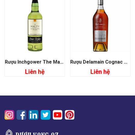
Rượu Inchgower The Malty Single Malt Scotch Whisky 40%
Rượu Delamain Cognac Grande Champagne XO Vintage 1988
Liên hệ
Liên hệ