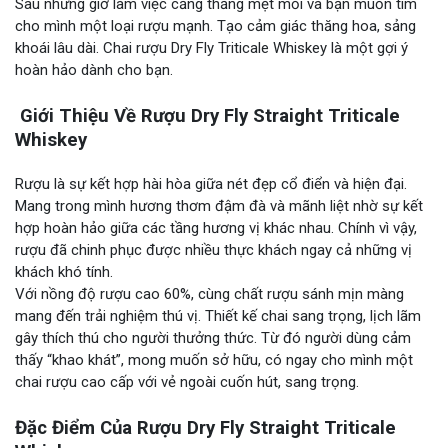
Sau những giờ làm việc căng thẳng mệt mỏi và bạn muốn tìm
cho mình một loại rượu mạnh. Tạo cảm giác thăng hoa, sảng
khoái lâu dài. Chai rượu Dry Fly Triticale Whiskey là một gợi ý
hoàn hảo dành cho bạn.
Giới Thiệu Về Rượu Dry Fly Straight Triticale
Whiskey
Rượu là sự kết hợp hài hòa giữa nét đẹp cổ điển và hiện đại.
Mang trong mình hương thơm đậm đà và mãnh liệt nhờ sự kết
hợp hoàn hảo giữa các tầng hương vị khác nhau. Chính vì vậy,
rượu đã chinh phục được nhiều thực khách ngay cả những vị
khách khó tính.
Với nồng độ rượu cao 60%, cùng chất rượu sánh mịn màng
mang đến trải nghiệm thú vị. Thiết kế chai sang trọng, lịch lãm
gây thích thú cho người thưởng thức. Từ đó người dùng cảm
thấy “khao khát”, mong muốn sở hữu, có ngay cho mình một
chai rượu cao cấp với vẻ ngoài cuốn hút, sang trọng.
Đặc Điểm Của Rượu Dry Fly Straight Triticale