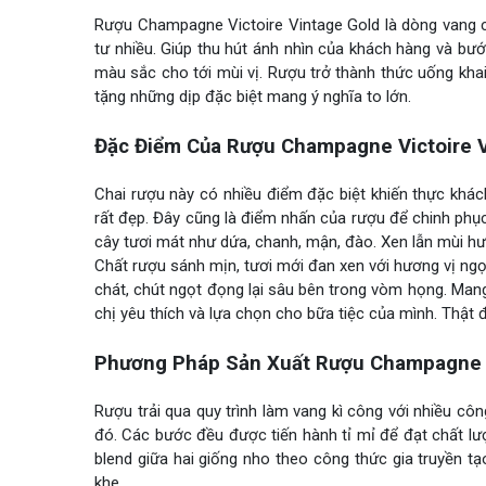
Rượu Champagne Victoire Vintage Gold là dòng vang 
tư nhiều. Giúp thu hút ánh nhìn của khách hàng và b
màu sắc cho tới mùi vị. Rượu trở thành thức uống kha
tặng những dịp đặc biệt mang ý nghĩa to lớn.
Đặc Điểm Của Rượu Champagne Victoire V
Chai rượu này có nhiều điểm đặc biệt khiến thực khác
rất đẹp. Đây cũng là điểm nhấn của rượu để chinh phục
cây tươi mát như dứa, chanh, mận, đào. Xen lẫn mùi hươ
Chất rượu sánh mịn, tươi mới đan xen với hương vị n
chát, chút ngọt đọng lại sâu bên trong vòm họng. Mang
chị yêu thích và lựa chọn cho bữa tiệc của mình. Thật 
Phương Pháp Sản Xuất Rượu Champagne V
Rượu trải qua quy trình làm vang kì công với nhiều cô
đó. Các bước đều được tiến hành tỉ mỉ để đạt chất lư
blend giữa hai giống nho theo công thức gia truyền t
khe.