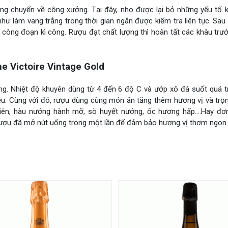
iêng chuyển về công xưởng. Tại đây, nho được lại bỏ những yếu tố
 như làm vang trắng trong thời gian ngắn được kiểm tra liên tục. Sa
 công đoạn kì công. Rượu đạt chất lượng thì hoàn tất các khâu trư
 Victoire Vintage Gold
g. Nhiệt độ khuyên dùng từ 4 đến 6 độ C và ướp xô đá suốt quá tr
u. Cùng với đó, rượu dùng cùng món ăn tăng thêm hương vị và trọn
hiên, hàu nướng hành mỡ, sò huyết nướng, ốc hương hấp….Hay đơn
 Rượu đã mở nút uống trong một lần để đảm bảo hương vị thơm ngon.