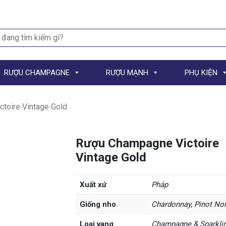
h
RƯỢU CHAMPAGNE
RƯỢU MẠNH
PHỤ KIỆN
toire Vintage Gold
Rượu Champagne Victoire
Vintage Gold
Xuất xứ
Pháp
Giống nho
Chardonnay, Pinot Noi
Loại vang
Champagne & Sparkli