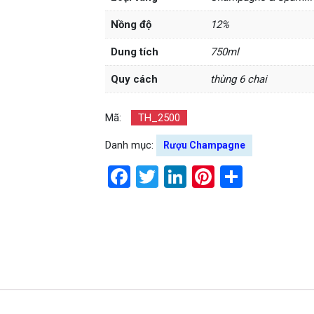
Nồng độ
12%
Dung tích
750ml
Quy cách
thùng 6 chai
Mã:
TH_2500
Danh mục:
Rượu Champagne
Facebook
Twitter
LinkedIn
Pinterest
Share