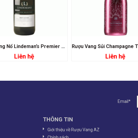
Rượu Vang Nổ Lindeman’s Premier Seclection Brut cuvee
Liên hệ
Liên hệ
Đọc tiếp
Đọc tiếp
Email*
THÔNG TIN
Giới thiệu về Rượu Vang AZ
Chính sách