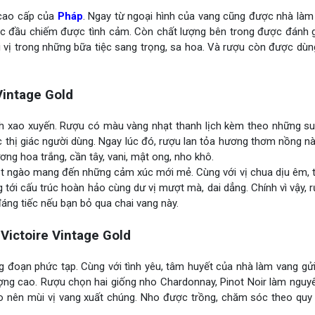
cao cấp của
Pháp
. Ngay từ ngoại hình của vang cũng được nhà làm
ước đầu chiếm được tình cảm. Còn chất lượng bên trong được đánh g
i vị trong những bữa tiệc sang trọng, sa hoa. Và rượu còn được dù
intage Gold
h xao xuyến. Rượu có màu vàng nhạt thanh lịch kèm theo những suit
 thị giác người dùng. Ngay lúc đó, rượu lan tỏa hương thơm nồng nà
ng hoa trắng, cần tây, vani, mật ong, nho khô.
gọt ngào mang đến những cảm xúc mới mẻ. Cùng với vị chua dịu êm, 
 tới cấu trúc hoàn hảo cùng dư vị mượt mà, dai dẳng. Chính vì vậy,
đáng tiếc nếu bạn bỏ qua chai vang này.
ictoire Vintage Gold
ng đoạn phức tạp. Cùng với tình yêu, tâm huyết của nhà làm vang g
ợng cao. Rượu chọn hai giống nho Chardonnay, Pinot Noir làm nguyê
ạo nên mùi vị vang xuất chúng. Nho được trồng, chăm sóc theo quy