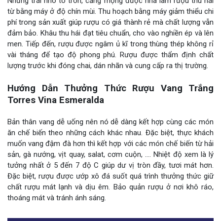
Những trái nho to tròn, căng mọng được nhà làm rượu thu hái
từ bằng máy ở độ chín mùi. Thu hoạch bằng máy giảm thiểu chi
phí trong sản xuất giúp rượu có giá thành rẻ mà chất lượng vẫn
đảm bảo. Khâu thu hái đạt tiêu chuẩn, cho vào nghiền ép và lên
men. Tiếp đến, rượu được ngâm ủ kĩ trong thùng thép không rỉ
vài tháng để tạo độ phong phú. Rượu được thẩm định chất
lượng trước khi đóng chai, dán nhãn và cung cấp ra thị trường.
Hướng Dẫn Thưởng Thức Rượu Vang Trắng
Torres Vina Esmeralda
Bản thân vang dễ uống nên nó dễ dàng kết hợp cùng các món
ăn chế biến theo những cách khác nhau. Đặc biệt, thực khách
muốn vang đậm đà hơn thì kết hợp với các món chế biến từ hải
sản, gà nướng, vịt quay, salat, cơm cuộn, …. Nhiệt độ xem là lý
tưởng nhất ở 5 đến 7 độ C giúp dư vị tròn đầy, tươi mát hơn.
Đặc biệt, rượu được ướp xô đá suốt quá trình thưởng thức giữ
chất rượu mát lạnh và dịu êm. Bảo quản rượu ở nơi khô ráo,
thoáng mát và tránh ánh sáng.