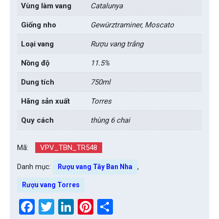
Vùng làm vang
Catalunya
Giống nho
Gewürztraminer, Moscato
Loại vang
Rượu vang trắng
Nồng độ
11.5%
Dung tích
750ml
Hãng sản xuất
Torres
Quy cách
thùng 6 chai
Mã:
VPV_TBN_TR548
Danh mục:
,
Rượu vang Tây Ban Nha
Rượu vang Torres
Facebook
Twitter
LinkedIn
Pinterest
Share