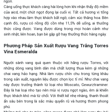
ngon.
Càng uống thực khách càng hài lòng hơn khi nhận thấy độ mềm
của aicd, một chút ngọt đọng lại cuối vị. Tất cả hương vị tổng
hợp vào nhau làm thực khách bất ngờ, cảm xúc thăng hoa. Bên
cạnh đó, rượu có nồng độ cồn nhẹ 11,5% dễ uống, ai thưởng
thức cũng được. Vang được dùng trong mọi hoàn cảnh như
sinh nhật, liên hoan, bạn bè gặp gỡ hay thưởng thức hàng ngày.
Phương Pháp Sản Xuất Rượu Vang Trắng Torres
Vina Esmeralda
Người sành vang quá quen thuộc với hãng rượu Torres, với
những dòng vang bình dân mà chất lượng thua kém gì những
chai vang hảo hạng. Nhà làm rượu chỉn chu trong từng khâu
trong sản xuất, nguyên liệu được chọn lọc tỉ mỉ. Như chai vang
này được trưởng thành từ loại nho Moscato, Gewurztraminer.
Đây là hai loại nho tạo nên mùi vị rượu ngọt ngào, êm ái khiến
thực khách khó mà từ chối. Với thiết kế nhẹ nhàng, thanh thoát
ẩn sâu bên trong là sắc màu quyến rũ và hương thơm phong
phú.